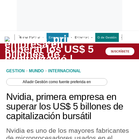
Últimas Noticias
Empresas G
Empresas
G de Gestión
Finanzas
Lo último
Peru Quiosco
SUSCRÍBETE
Portada
GESTION
>
MUNDO
>
INTERNACIONAL
Empresas
Añadir
Gestión
como fuente preferida en
Management & Empleo
Nvidia, primera empresa en
Economía
superar los US$ 5 billones de
capitalización bursátil
Mercados
Perú
Nvidia es uno de los mayores fabricantes
de microprocesadores usados en el
Política