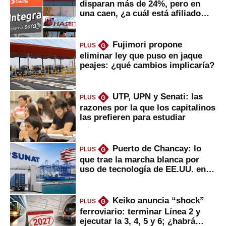
disparan más de 24%, pero en
una caen, ¿a cuál está afiliado
usted?
Fujimori propone
PLUS
G
eliminar ley que puso en jaque
peajes: ¿qué cambios implicaría?
UTP, UPN y Senati: las
PLUS
G
razones por la que los capitalinos
las prefieren para estudiar
Puerto de Chancay: lo
PLUS
G
que trae la marcha blanca por
uso de tecnología de EE.UU. en
mercancías
Keiko anuncia “shock”
PLUS
G
ferroviario: terminar Línea 2 y
ejecutar la 3, 4, 5 y 6; ¿habrá