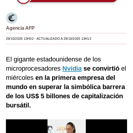
Moda
Estilos
Agencia AFP
Mundo
29/10/2025 13H02
- ACTUALIZADO A 29/10/2025 13H13
EEUU
México
El gigante estadounidense de los
microprocesadores
Nvidia
se convirtió
el
España
miércoles
en la primera empresa del
Internacional
mundo en superar la simbólica barrera
Tecnología
de los US$ 5 billones de capitalización
Club del Suscriptor
bursátil.
Mix
G de Gestión