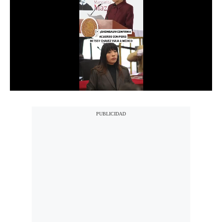
Notas Contratadas
Podcast
Gestión TV
Videos
Fotogalerías
gestion.pe
¿quiénes
Somos?
Términos
Y
Condiciones
Política
De
Privacidad