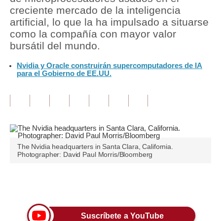
creciente mercado de la inteligencia
Tu Dinero
artificial, lo que la ha impulsado a situarse
como la compañía con mayor valor
Finanzas Personales
bursátil del mundo.
Inmobiliarias
Nvidia y Oracle construirán supercomputadores de IA
para el Gobierno de EE.UU.
Plus G
Opinión
Editorial
Pregunta de hoy
The Nvidia headquarters in Santa Clara, California.
Photographer: David Paul Morris/Bloomberg
Blogs
Tendencias
Únete a nuestro canal
Lujo
Suscríbete a YouTube
Viajes