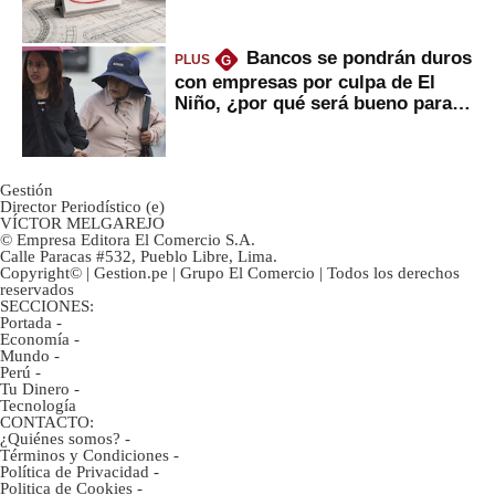
avances?
Bancos se pondrán duros
PLUS
G
con empresas por culpa de El
Niño, ¿por qué será bueno para
ahorristas?
Gestión
Director Periodístico (e)
VÍCTOR MELGAREJO
© Empresa Editora El Comercio S.A.
Calle Paracas #532, Pueblo Libre, Lima.
Copyright© | Gestion.pe | Grupo El Comercio | Todos los derechos
reservados
SECCIONES:
Portada
-
Economía
-
Mundo
-
Perú
-
Tu Dinero
-
Tecnología
CONTACTO:
¿Quiénes somos?
-
Términos y Condiciones
-
Política de Privacidad
-
Politica de Cookies
-