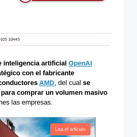
2025 10H45
 inteligencia artificial
OpenAI
tégico con el fabricante
conductores
AMD
, del cual
se
a, para comprar un volumen masivo
unes las empresas.
Lea el artículo