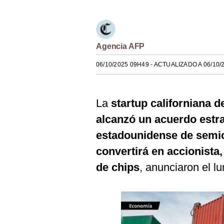
Estilos
Mundo
Agencia AFP
EEUU
06/10/2025 09H49
- ACTUALIZADO A 06/10/
México
España
La
startup californiana de
Internacional
alcanzó un acuerdo estra
Tecnología
estadounidense de semi
convertirá en accionist
Club del Suscriptor
de chips
, anunciaron el l
Mix
G de Gestión
Notas Contratadas