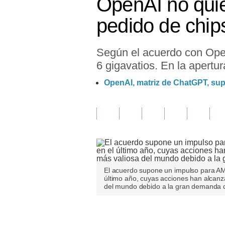
OpenAI no quie
Finanzas Personales
pedido de chip
Inmobiliarias
Según el acuerdo con Ope
Plus G
6 gigavatios. En la apert
Opinión
OpenAI, matriz de ChatGPT, sup
Editorial
Pregunta de hoy
Blogs
Tendencias
El acuerdo supone un impulso para AMD
Lujo
último año, cuyas acciones han alcanz
del mundo debido a la gran demanda d
Viajes
Moda
Únete a nuestro canal