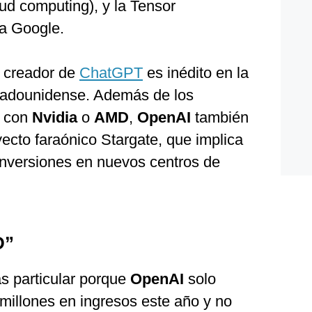
oud computing), y la Tensor
ra Google.
l creador de
ChatGPT
es inédito en la
estadounidense. Además de los
s con
Nvidia
o
AMD
,
OpenAI
también
yecto faraónico Stargate, que implica
nversiones en nuevos centros de
D”
s particular porque
OpenAI
solo
illones en ingresos este año y no