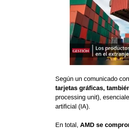
Podcast
Gestión TV
Videos
Fotogalerías
gestion.pe
¿quiénes
Según un comunicado con
Somos?
tarjetas gráficas, tambi
Términos
Y
processing unit), esenciale
Condiciones
artificial (IA).
Política
De
Privacidad
En total,
AMD se comprom
Politica