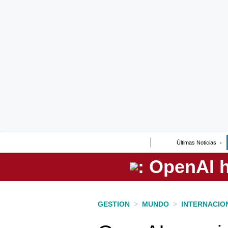
Lo último
Peru Quiosco
Portada
Empresas
Management & Empleo
Economía
Últimas Noticias
Mercados
Perú
Política
GESTION
>
MUNDO
>
INTERNACIO
Tu Dinero