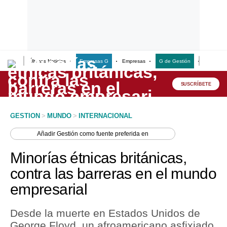
Últimas Noticias
Empresas G
Empresas
G de Gestión
Finanzas
Lo último
Peru Quiosco
SUSCRÍBETE
Portada
GESTION
>
MUNDO
>
INTERNACIONAL
Empresas
Añadir
Gestión
como fuente preferida en
Management & Empleo
Minorías étnicas británicas,
Economía
contra las barreras en el mundo
empresarial
Mercados
Perú
Desde la muerte en Estados Unidos de
George Floyd, un afroamericano asfixiado
Política