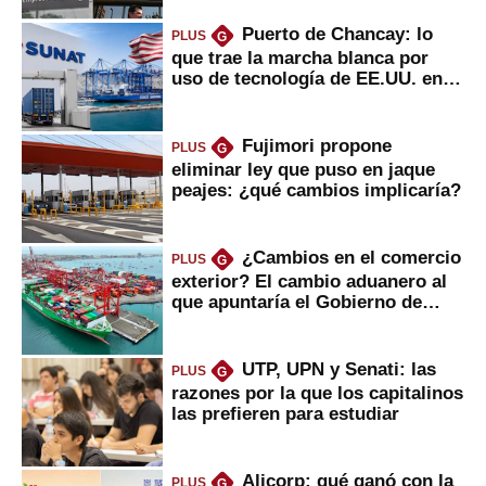
Puerto de Chancay: lo
PLUS
G
que trae la marcha blanca por
uso de tecnología de EE.UU. en
mercancías
Fujimori propone
PLUS
G
eliminar ley que puso en jaque
peajes: ¿qué cambios implicaría?
¿Cambios en el comercio
PLUS
G
exterior? El cambio aduanero al
que apuntaría el Gobierno de
Fujimori
UTP, UPN y Senati: las
PLUS
G
razones por la que los capitalinos
las prefieren para estudiar
Alicorp: qué ganó con la
PLUS
G