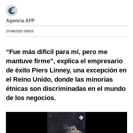
Moda
Agencia AFP
Estilos
27/06/2020 03H35
Mundo
EEUU
“Fue más difícil para mí, pero me
México
mantuve firme”, explica el empresario
España
de éxito Piers Linney, una excepción en
el Reino Unido, donde las minorías
Internacional
étnicas son discriminadas en el mundo
Tecnología
de los negocios.
Club del Suscriptor
Mix
G de Gestión