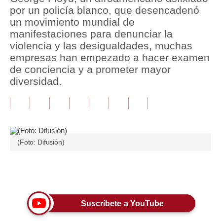
por un policía blanco, que desencadenó
Tu Dinero
un movimiento mundial de
manifestaciones para denunciar la
Finanzas Personales
violencia y las desigualdades, muchas
empresas han empezado a hacer examen
Inmobiliarias
de conciencia y a prometer mayor
Plus G
diversidad.
Opinión
Editorial
Pregunta de hoy
(Foto: Difusión)
Blogs
Únete a nuestro canal
Tendencias
Lujo
Suscríbete a YouTube
Viajes