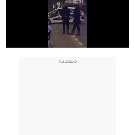
Notas Contratadas
Podcast
Gestión TV
Videos
Fotogalerías
gestion.pe
¿quiénes
Somos?
Términos
Y
Condiciones
Política
De
Privacidad