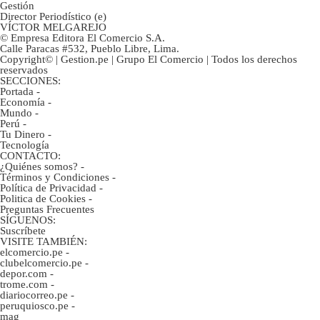
Gestión
Director Periodístico (e)
VÍCTOR MELGAREJO
© Empresa Editora El Comercio S.A.
Calle Paracas #532, Pueblo Libre, Lima.
Copyright© | Gestion.pe | Grupo El Comercio | Todos los derechos
reservados
SECCIONES:
Portada
-
Economía
-
Mundo
-
Perú
-
Tu Dinero
-
Tecnología
CONTACTO:
¿Quiénes somos?
-
Términos y Condiciones
-
Política de Privacidad
-
Politica de Cookies
-
Preguntas Frecuentes
SÍGUENOS:
Suscríbete
VISITE TAMBIÉN:
elcomercio.pe
-
clubelcomercio.pe
-
depor.com
-
trome.com
-
diariocorreo.pe
-
peruquiosco.pe
-
mag