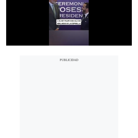
Notas Contratadas
Podcast
Gestión TV
Videos
Fotogalerías
gestion.pe
¿quiénes
Somos?
Términos
Y
Condiciones
Política
De
Privacidad