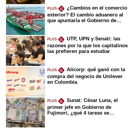
¿Cambios en el comercio
PLUS
G
exterior? El cambio aduanero al
que apuntaría el Gobierno de
Fujimori
UTP, UPN y Senati: las
PLUS
G
razones por la que los capitalinos
las prefieren para estudiar
Alicorp: qué ganó con la
PLUS
G
compra del negocio de Unilever
en Colombia
Sunat: César Luna, el
PLUS
G
primer jefe en Gobierno de
Fujimori, ¿qué 4 tareas se
marcan urgentes?