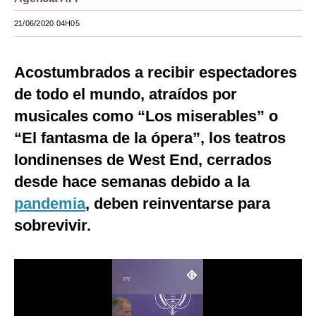
Moda
21/06/2020 04H05
Estilos
Acostumbrados a recibir espectadores
Mundo
de todo el mundo, atraídos por
EEUU
musicales como “Los miserables” o
México
“El fantasma de la ópera”, los teatros
londinenses de West End, cerrados
España
desde hace semanas debido a la
Internacional
pandemia
, deben reinventarse para
Tecnología
sobrevivir.
Club del Suscriptor
Mix
G de Gestión