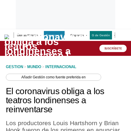
Últimas Noticias
Empresas G
Empresas
G de Gestión
Finanzas
Lo último
Peru Quiosco
SUSCRÍBETE
Portada
GESTION
>
MUNDO
>
INTERNACIONAL
Empresas
Añadir
Gestión
como fuente preferida en
Management & Empleo
El coronavirus obliga a los
Economía
teatros londinenses a
reinventarse
Mercados
Perú
Los productores Louis Hartshorn y Brian
Hook fueron de los primeros en anunciar
Política