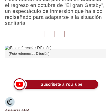
el regreso en octubre de "El gran Gatsby",
Tu Dinero
un espectáculo de inmersión que ha sido
rediseñado para adaptarse a la situación
Finanzas Personales
sanitaria.
Inmobiliarias
Plus G
Opinión
(Foto referencial: Difusión)
Editorial
Pregunta de hoy
Únete a nuestro canal
Blogs
Suscríbete a YouTube
Tendencias
Lujo
Viajes
Agencia AFP