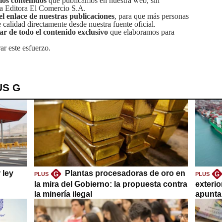
 los contenidos
que publicamos en nuestra web, sin
sa Editora El Comercio S.A.
el enlace de nuestras publicaciones
, para que más personas
calidad directamente desde nuestra fuente oficial.
tar de todo el contenido exclusivo
que elaboramos para
ar este esfuerzo.
US G
 ley
Plantas procesadoras de oro en
G
G
PLUS
PLUS
la mira del Gobierno: la propuesta contra
exteri
la minería ilegal
apuntar