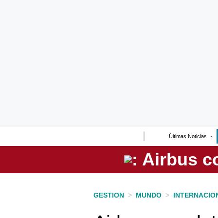
Lo último
Peru Quiosco
Portada
Empresas
Management & Empleo
Economía
Últimas Noticias
Mercados
Perú
Política
GESTION
>
MUNDO
>
INTERNACIO
Tu Dinero