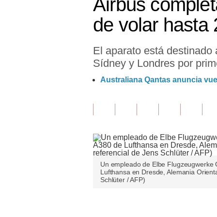
Airbus complet
Finanzas Personales
de volar hasta
Inmobiliarias
El aparato está destinado a
Plus G
Sídney y Londres por prim
Opinión
Australiana Qantas anuncia vue
Editorial
Pregunta de hoy
Blogs
Tendencias
Un empleado de Elbe Flugzeugwerke G
Lujo
Lufthansa en Dresde, Alemania Orienta
Schlüter / AFP)
Viajes
Moda
Únete a nuestro canal