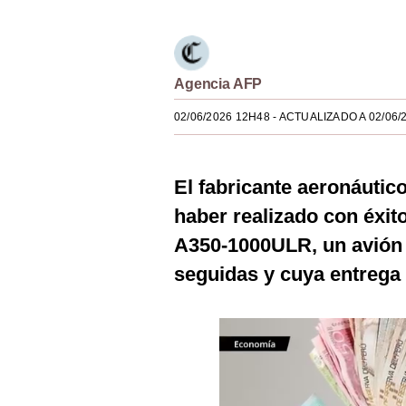
Estilos
Mundo
Agencia AFP
EEUU
02/06/2026 12H48
- ACTUALIZADO A 02/06/
México
España
El fabricante aeronáuti
Internacional
haber realizado con éxit
Tecnología
A350-1000ULR, un avión 
seguidas y cuya entrega 
Club del Suscriptor
Mix
G de Gestión
Notas Contratadas