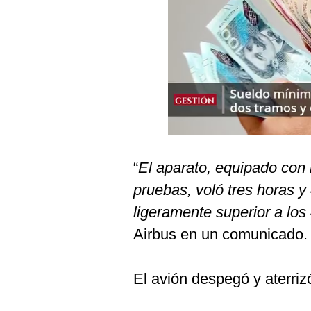
Podcast
Gestión TV
Videos
Fotogalerías
gestion.pe
“
El aparato, equipado con 
¿quiénes
pruebas, voló tres horas y
Somos?
ligeramente superior a los
Términos
Y
Airbus en un comunicado.
Condiciones
Política
De
El avión despegó y aterriz
Privacidad
Politica