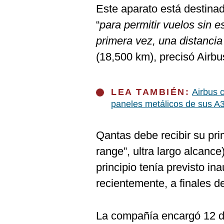
De
Este aparato está destina
Cookies
“
para permitir vuelos sin 
Preguntas
Frecuentes
primera vez, una distancia
(18,500 km), precisó Airbu
LEA TAMBIÉN:
Airbus 
paneles metálicos de sus A
Qantas debe recibir su pr
range”, ultra largo alcanc
principio tenía previsto in
recientemente, a finales d
La compañía encargó 12 d