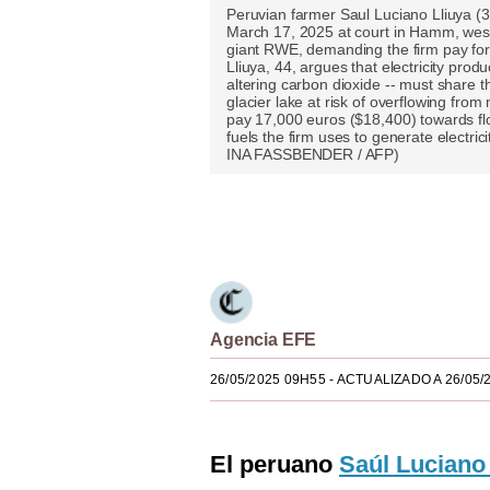
Peruvian farmer Saul Luciano Lliuya (3
Estilos
March 17, 2025 at court in Hamm, weste
giant RWE, demanding the firm pay fo
Mundo
Lliuya, 44, argues that electricity prod
altering carbon dioxide -- must share 
glacier lake at risk of overflowing fr
EEUU
pay 17,000 euros ($18,400) towards flo
fuels the firm uses to generate electrici
México
INA FASSBENDER / AFP)
España
Únete a nuestro canal
Internacional
Tecnología
Club del Suscriptor
Agencia EFE
Mix
26/05/2025 09H55
- ACTUALIZADO A 26/05/
G de Gestión
Notas Contratadas
El peruano
Saúl Luciano