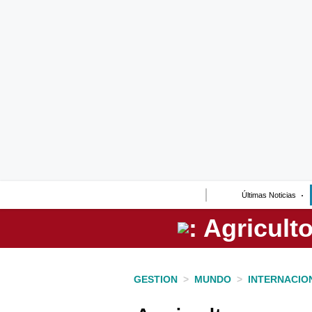
Lo último
Peru Quiosco
Portada
Empresas
Management & Empleo
Economía
Últimas Noticias
Mercados
Perú
Política
GESTION
>
MUNDO
>
INTERNACIO
Tu Dinero