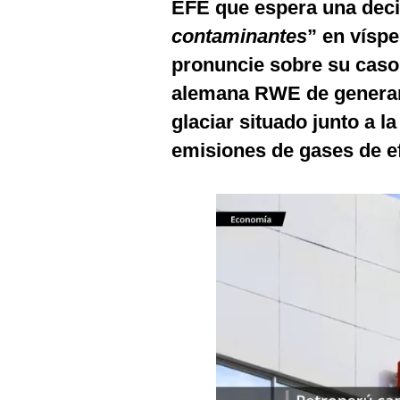
EFE que espera una deci
Podcast
contaminantes
” en vísp
Gestión TV
pronuncie sobre su caso,
Videos
alemana RWE de generar 
Fotogalerías
glaciar situado junto a l
emisiones de gases de e
gestion.pe
¿quiénes
Somos?
Términos
Y
Condiciones
Política
De
Privacidad
Politica