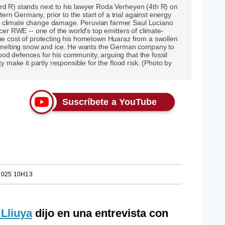
rd R) stands next to his lawyer Roda Verheyen (4th R) on
rn Germany, prior to the start of a trial against energy
r climate change damage. Peruvian farmer Saul Luciano
ucer RWE -- one of the world's top emitters of climate-
the cost of protecting his hometown Huaraz from a swollen
om melting snow and ice. He wants the German company to
od defences for his community, arguing that the fossil
ty make it partly responsible for the flood risk. (Photo by
Suscríbete a YouTube
2025 10H13
 Lliuya
dijo en una entrevista con