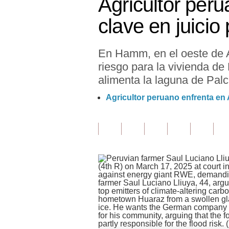
Agricultor pe
Finanzas Personales
clave en juicio
Inmobiliarias
En Hamm, en el oeste de Al
Plus G
riesgo para la vivienda de
Opinión
alimenta la laguna de Pal
Editorial
Agricultor peruano enfrenta en 
Pregunta de hoy
Blogs
Tendencias
Lujo
Viajes
Moda