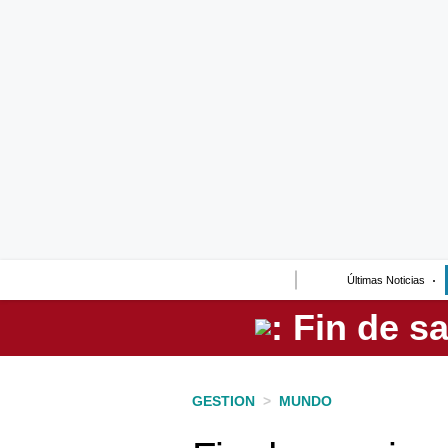
Lo último
Peru Quiosco
Portada
Empresas
Management & Empleo
Economía
Últimas Noticias
Mercados
Perú
Política
GESTION
>
MUNDO
Tu Dinero