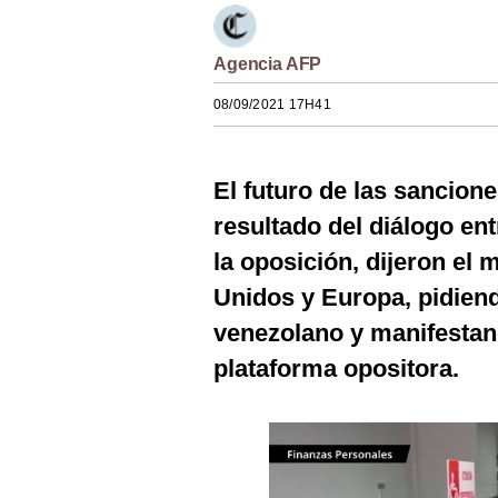
Estilos
Agencia AFP
Mundo
08/09/2021 17H41
EEUU
México
El futuro de las sancion
España
resultado del diálogo en
Internacional
la oposición, dijeron el
Tecnología
Unidos y Europa, pidien
venezolano y manifestand
Club del Suscriptor
plataforma opositora.
Mix
G de Gestión
Notas Contratadas