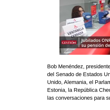
Podcast
Gestión TV
Videos
Fotogalerías
gestion.pe
¿quiénes
Bob Menéndez, presidente
Somos?
del Senado de Estados Un
Términos
Y
Unido, Alemania, el Parlam
Condiciones
Estonia, la República Che
Política
De
las conversaciones para su
Privacidad
Politica