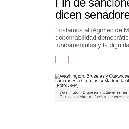
Fin de sancion
Finanzas Personales
dicen senador
Inmobiliarias
“Instamos al régimen de M
Plus G
gobernabilidad democrática
Opinión
fundamentales y la dignid
Editorial
Pregunta de hoy
Blogs
Tendencias
Washington, Bruselas y Ottawa se han 
Caracas si Maduro facilita “avances sig
Lujo
Viajes
Únete a nuestro canal
Moda