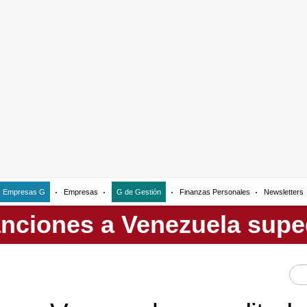
Empresas G
Empresas
G de Gestión
Finanzas Personales
Newsletters