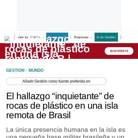
Últimas Noticias
Empresas G
Empresas
G de Gestión
Finanzas
Lo último
Peru Quiosco
SUSCRÍBETE
Portada
GESTION
>
MUNDO
Empresas
Añadir
Gestión
como fuente preferida en
Management & Empleo
El hallazgo “inquietante” de
Economía
rocas de plástico en una isla
remota de Brasil
Mercados
Perú
La única presencia humana en la isla es
una pequeña base militar brasileña y un
Política