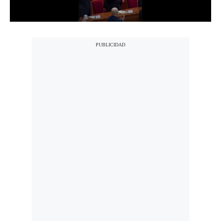
Notas Contratadas
Podcast
Gestión TV
Videos
Fotogalerías
gestion.pe
¿quiénes
Somos?
Términos
Y
Condiciones
Política
De
Privacidad