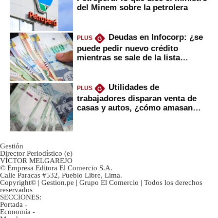
del Minem sobre la petrolera
Deudas en Infocorp: ¿se
PLUS
G
puede pedir nuevo crédito
mientras se sale de la lista
negra?
Utilidades de
PLUS
G
trabajadores disparan venta de
casas y autos, ¿cómo amasan
tanta liquidez?
Gestión
Director Periodístico (e)
VÍCTOR MELGAREJO
© Empresa Editora El Comercio S.A.
Calle Paracas #532, Pueblo Libre, Lima.
Copyright© | Gestion.pe | Grupo El Comercio | Todos los derechos
reservados
SECCIONES:
Portada
-
Economía
-