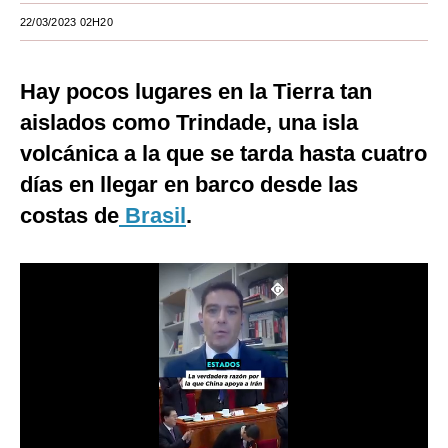
22/03/2023 02H20
Moda
Estilos
Hay pocos lugares en la Tierra tan
Mundo
aislados como Trindade, una isla
volcánica a la que se tarda hasta cuatro
EEUU
días en llegar en barco desde las
México
costas de
Brasil
.
España
Internacional
Tecnología
Club del Suscriptor
Mix
G de Gestión