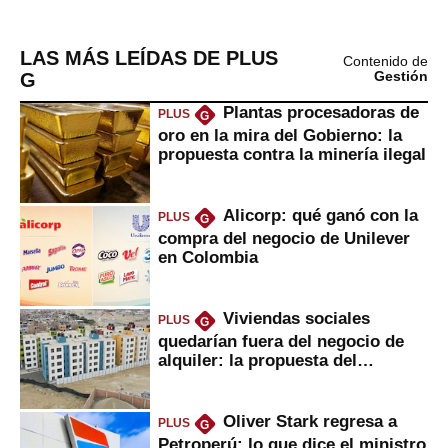
LAS MÁS LEÍDAS DE PLUS
Contenido de
G
Gestión
Plantas procesadoras de
PLUS
G
oro en la mira del Gobierno: la
propuesta contra la minería ilegal
Alicorp: qué ganó con la
PLUS
G
compra del negocio de Unilever
en Colombia
Viviendas sociales
PLUS
G
quedarían fuera del negocio de
alquiler: la propuesta del
gobierno
Oliver Stark regresa a
PLUS
G
Petroperú: lo que dice el ministro