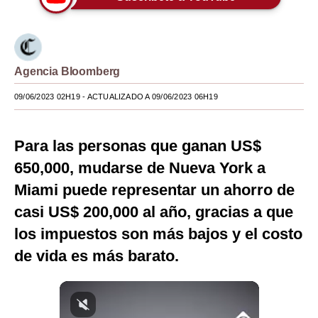
Moda
Estilos
Agencia Bloomberg
Mundo
09/06/2023 02H19
- ACTUALIZADO A 09/06/2023 06H19
EEUU
México
Para las personas que ganan US$
España
650,000, mudarse de Nueva York a
Miami puede representar un ahorro de
Internacional
casi US$ 200,000 al año, gracias a que
Tecnología
los impuestos son más bajos y el costo
Club del Suscriptor
de vida es más barato.
Mix
G de Gestión