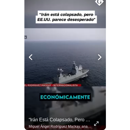
Notas Contratadas
Podcast
Gestión TV
Videos
Fotogalerías
gestion.pe
¿quiénes
Somos?
Términos
Y
Condiciones
El Petróleo Cae, Pero Podría Dispararse Nuevamente | #radar24
“Irán Está Colapsado, Pero EE.UU. Parece Desesperado” | #radar24
Política
De
Los precios internacionales del petróleo retrocedieron ante la posibilidad de un acuerdo para reabrir el estrecho de Ormuz. Sin embargo, la caída responde solo a una expectativa diplomática y un nuevo ataque contra un buque podría hacer regresar rápidamente la prima de riesgo. #Petroleo #EstrechoDeOrmuz #EconomiaGlobal #MercadoPetrolero #Crudo #NoticiasEconomicas #Geopolitica #Shorts 👉 Suscríbete y activa la campana para no perderte nuestro análisis diario. 🌎 Síguenos en nuestras redes sociales: 📌 Web oficial: https://gestion.pe/mundo/ 📌 LinkedIn: http://bit.ly/3HYIET0 📌 X (Twitter): http://bit.ly/4noZtX9 📌 TikTok: http://bit.ly/4evB6TO
Miguel Ángel Rodríguez Mackay, analista internacional, sostiene que las negociaciones fueron impulsadas por Irán y no por Estados Unidos. Según su análisis, Teherán estaría debilitado militar y económicamente, aunque la narrativa internacional presenta a Trump como el líder desesperado por terminar una guerra que no puede ganar. #Geopolitica #Iran #DonaldTrump #RodriguezMackay #EEUU #NoticiasInternacionales #PoliticaInternacional #AnalisisGeopolitico #Shorts 👉 Suscríbete y activa la campana para no perderte nuestro análisis diario. 🌎 Síguenos en nuestras redes sociales: 📌 Web oficial: https://gestion.pe/mundo/ 📌 LinkedIn: http://bit.ly/3HYIET0 📌 X (Twitter): http://bit.ly/4noZtX9 📌 TikTok: http://bit.ly/4evB6TO
Privacidad