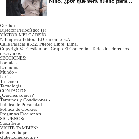
Niño, ¿por qué será bueno para
ahorristas?
Gestión
Director Periodístico (e)
VÍCTOR MELGAREJO
© Empresa Editora El Comercio S.A.
Calle Paracas #532, Pueblo Libre, Lima.
Copyright© | Gestion.pe | Grupo El Comercio | Todos los derechos
reservados
SECCIONES:
Portada
-
Economía
-
Mundo
-
Perú
-
Tu Dinero
-
Tecnología
CONTACTO:
¿Quiénes somos?
-
Términos y Condiciones
-
Política de Privacidad
-
Politica de Cookies
-
Preguntas Frecuentes
SÍGUENOS:
Suscríbete
VISITE TAMBIÉN:
elcomercio.pe
-
clubelcomercio.pe
-