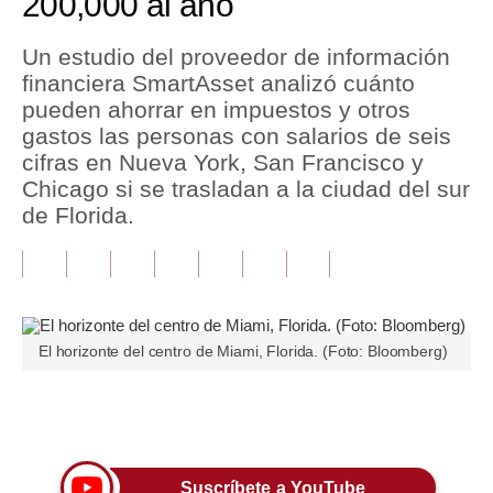
200,000 al año
Tu Dinero
Un estudio del proveedor de información
financiera SmartAsset analizó cuánto
Finanzas Personales
pueden ahorrar en impuestos y otros
Inmobiliarias
gastos las personas con salarios de seis
cifras en Nueva York, San Francisco y
Plus G
Chicago si se trasladan a la ciudad del sur
de Florida.
Opinión
Editorial
Pregunta de hoy
Blogs
El horizonte del centro de Miami, Florida. (Foto: Bloomberg)
Tendencias
Únete a nuestro canal
Lujo
Viajes
Suscríbete a YouTube