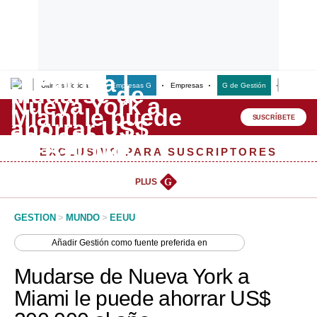
Últimas Noticias
Empresas G
Empresas
G de Gestión
Finanzas
Lo último
Peru Quiosco
SUSCRÍBETE
Portada
EXCLUSIVO PARA SUSCRIPTORES
Empresas
PLUS
G
Management & Empleo
GESTION
>
MUNDO
>
EEUU
Economía
Añadir
Gestión
como fuente preferida en
Mercados
Mudarse de Nueva York a
Perú
Miami le puede ahorrar US$
Política