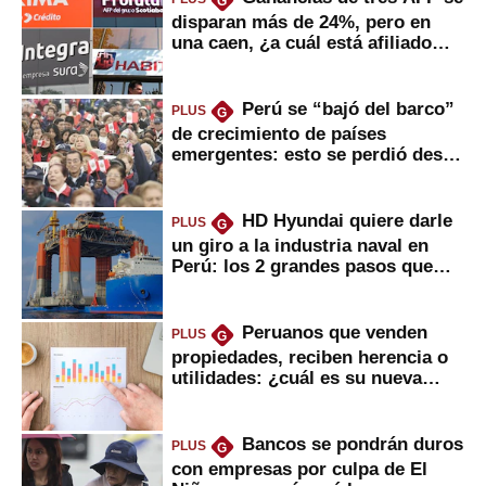
G
disparan más de 24%, pero en
una caen, ¿a cuál está afiliado
usted?
Perú se “bajó del barco”
PLUS
G
de crecimiento de países
emergentes: esto se perdió desde
2022
HD Hyundai quiere darle
PLUS
G
un giro a la industria naval en
Perú: los 2 grandes pasos que
daría
Peruanos que venden
PLUS
G
propiedades, reciben herencia o
utilidades: ¿cuál es su nueva
inversión clave?
Bancos se pondrán duros
PLUS
G
con empresas por culpa de El