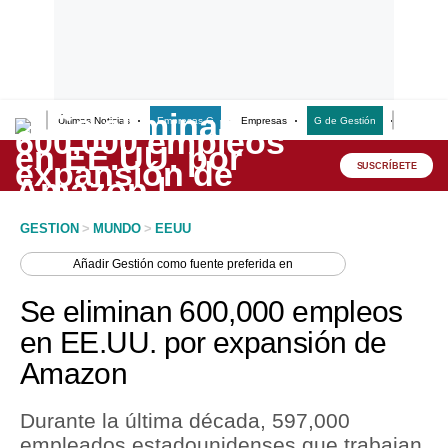
Últimas Noticias
Empresas G
Empresas
G de Gestión
Finanzas
Lo último
Peru Quiosco
SUSCRÍBETE
Portada
GESTION
>
MUNDO
>
EEUU
Empresas
Añadir
Gestión
como fuente preferida en
Management & Empleo
Se eliminan 600,000 empleos
Economía
en EE.UU. por expansión de
Amazon
Mercados
Perú
Durante la última década, 597,000
empleados estadounidenses que trabajan
Política