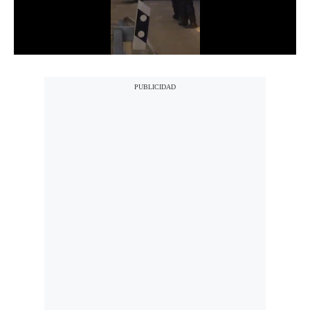
Notas Contratadas
Podcast
Gestión TV
Videos
Fotogalerías
gestion.pe
¿quiénes
Somos?
Términos
Y
Condiciones
Política
De
Privacidad