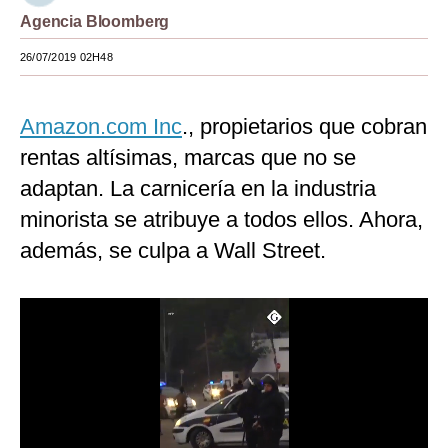
Agencia Bloomberg
Moda
26/07/2019 02H48
Estilos
Mundo
Amazon.com Inc
., propietarios que cobran
EEUU
rentas altísimas, marcas que no se
adaptan. La carnicería en la industria
México
minorista se atribuye a todos ellos. Ahora,
España
además, se culpa a Wall Street.
Internacional
Tecnología
Club del Suscriptor
Mix
G de Gestión