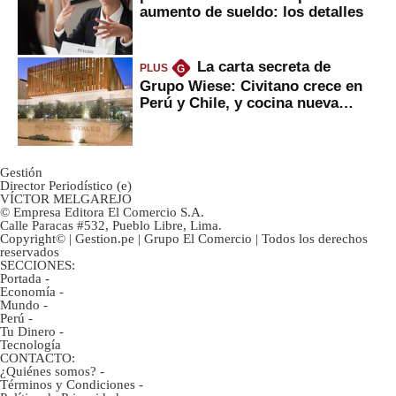
aumento de sueldo: los detalles
La carta secreta de
PLUS
G
Grupo Wiese: Civitano crece en
Perú y Chile, y cocina nueva
marca
Gestión
Director Periodístico (e)
VÍCTOR MELGAREJO
© Empresa Editora El Comercio S.A.
Calle Paracas #532, Pueblo Libre, Lima.
Copyright© | Gestion.pe | Grupo El Comercio | Todos los derechos
reservados
SECCIONES:
Portada
-
Economía
-
Mundo
-
Perú
-
Tu Dinero
-
Tecnología
CONTACTO:
¿Quiénes somos?
-
Términos y Condiciones
-