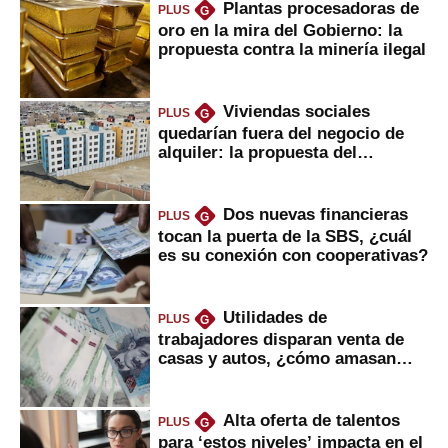
Plantas procesadoras de
PLUS
G
oro en la mira del Gobierno: la
propuesta contra la minería ilegal
Viviendas sociales
PLUS
G
quedarían fuera del negocio de
alquiler: la propuesta del
gobierno
Dos nuevas financieras
PLUS
G
tocan la puerta de la SBS, ¿cuál
es su conexión con cooperativas?
Utilidades de
PLUS
G
trabajadores disparan venta de
casas y autos, ¿cómo amasan
tanta liquidez?
Alta oferta de talentos
PLUS
G
para ‘estos niveles’ impacta en el