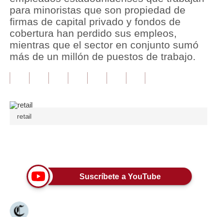
para minoristas que son propiedad de
Tu Dinero
firmas de capital privado y fondos de
cobertura han perdido sus empleos,
Finanzas Personales
mientras que el sector en conjunto sumó
más de un millón de puestos de trabajo.
Inmobiliarias
Plus G
Opinión
Editorial
retail
Pregunta de hoy
Únete a nuestro canal
Blogs
Tendencias
Suscríbete a YouTube
Lujo
Viajes