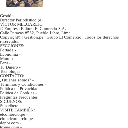
Gestión
Director Periodístico (e)
VÍCTOR MELGAREJO
© Empresa Editora El Comercio S.A.
Calle Paracas #532, Pueblo Libre, Lima.
Copyright© | Gestion.pe | Grupo El Comercio | Todos los derechos
reservados
SECCIONES:
Portada
-
Economía
-
Mundo
-
Perú
-
Tu Dinero
-
Tecnología
CONTACTO:
¿Quiénes somos?
-
Términos y Condiciones
-
Política de Privacidad
-
Politica de Cookies
-
Preguntas Frecuentes
SÍGUENOS:
Suscríbete
VISITE TAMBIÉN:
elcomercio.pe
-
clubelcomercio.pe
-
depor.com
-
trome.com
-