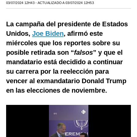
03/07/2024 12H43
- ACTUALIZADO A 03/07/2024 12H53
Moda
Estilos
La campaña del presidente de Estados
Unidos,
Joe Biden
, afirmó este
Mundo
miércoles que los reportes sobre su
EEUU
posible retirada son “
falsos
” y que el
México
mandatario está decidido a continuar
su carrera por la reelección para
España
vencer al exmandatario Donald Trump
Internacional
en las elecciones de noviembre.
Tecnología
Club del Suscriptor
Mix
G de Gestión