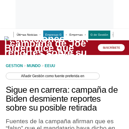
Últimas Noticias
Empresas G
Empresas
G de Gestión
Finanzas
Lo último
Peru Quiosco
SUSCRÍBETE
Portada
GESTION
>
MUNDO
>
EEUU
Empresas
Añadir
Gestión
como fuente preferida en
Management & Empleo
Sigue en carrera: campaña de
Economía
Biden desmiente reportes
sobre su posible retirada
Mercados
Perú
Fuentes de la campaña afirman que es
“falso” que el mandatario haya dicho en
Política