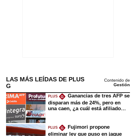
LAS MÁS LEÍDAS DE PLUS
Contenido de
G
Gestión
Ganancias de tres AFP se
PLUS
G
disparan más de 24%, pero en
una caen, ¿a cuál está afiliado
usted?
Fujimori propone
PLUS
G
eliminar ley que puso en jaque