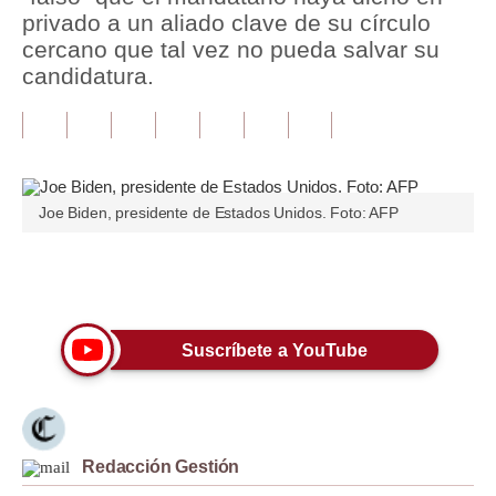
privado a un aliado clave de su círculo
Tu Dinero
cercano que tal vez no pueda salvar su
candidatura.
Finanzas Personales
Inmobiliarias
Plus G
Joe Biden, presidente de Estados Unidos. Foto: AFP
Opinión
Editorial
Únete a nuestro canal
Pregunta de hoy
Suscríbete a YouTube
Blogs
Tendencias
Lujo
Redacción Gestión
Viajes