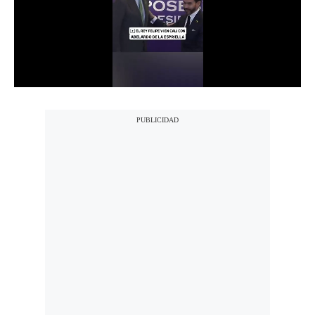
Notas Contratadas
Podcast
Gestión TV
Videos
Fotogalerías
gestion.pe
¿quiénes
Somos?
Términos
Y
Condiciones
Política
De
Privacidad