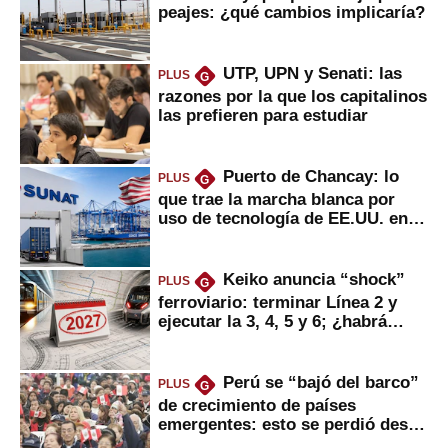
peajes: ¿qué cambios implicaría?
UTP, UPN y Senati: las
PLUS
G
razones por la que los capitalinos
las prefieren para estudiar
Puerto de Chancay: lo
PLUS
G
que trae la marcha blanca por
uso de tecnología de EE.UU. en
mercancías
Keiko anuncia “shock”
PLUS
G
ferroviario: terminar Línea 2 y
ejecutar la 3, 4, 5 y 6; ¿habrá
avances?
Perú se “bajó del barco”
PLUS
G
de crecimiento de países
emergentes: esto se perdió desde
2022