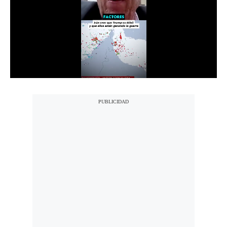
Notas Contratadas
Podcast
Gestión TV
Videos
Fotogalerías
gestion.pe
¿quiénes
Somos?
Términos
Y
Condiciones
Política
De
Privacidad