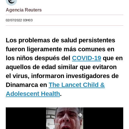
Moda
Agencia Reuters
Estilos
02/07/2022 03H03
Mundo
Los problemas de salud persistentes
EEUU
fueron ligeramente más comunes en
México
los niños después del
COVID-19
que en
aquellos de edad similar que evitaron
España
el virus, informaron investigadores de
Internacional
Dinamarca en
The Lancet Child &
Tecnología
Adolescent Health
.
Club del Suscriptor
Mix
G de Gestión