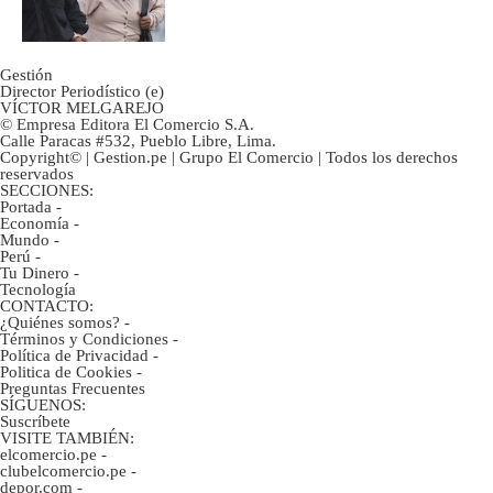
ahorristas?
Gestión
Director Periodístico (e)
VÍCTOR MELGAREJO
© Empresa Editora El Comercio S.A.
Calle Paracas #532, Pueblo Libre, Lima.
Copyright© | Gestion.pe | Grupo El Comercio | Todos los derechos
reservados
SECCIONES:
Portada
-
Economía
-
Mundo
-
Perú
-
Tu Dinero
-
Tecnología
CONTACTO:
¿Quiénes somos?
-
Términos y Condiciones
-
Política de Privacidad
-
Politica de Cookies
-
Preguntas Frecuentes
SÍGUENOS:
Suscríbete
VISITE TAMBIÉN:
elcomercio.pe
-
clubelcomercio.pe
-
depor.com
-