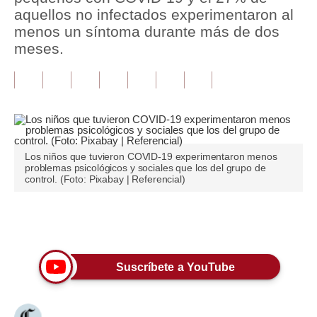
aquellos no infectados experimentaron al
Tu Dinero
menos un síntoma durante más de dos
meses.
Finanzas Personales
Inmobiliarias
Plus G
Opinión
Los niños que tuvieron COVID-19 experimentaron menos
problemas psicológicos y sociales que los del grupo de
Editorial
control. (Foto: Pixabay | Referencial)
Pregunta de hoy
Únete a nuestro canal
Blogs
Tendencias
Suscríbete a YouTube
Lujo
Viajes