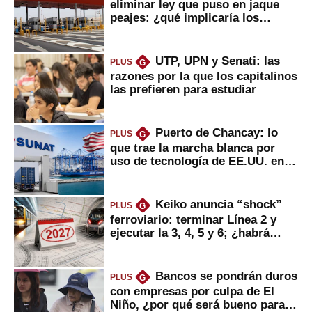
eliminar ley que puso en jaque
peajes: ¿qué implicaría los
usuarios?
UTP, UPN y Senati: las
PLUS
G
razones por la que los capitalinos
las prefieren para estudiar
Puerto de Chancay: lo
PLUS
G
que trae la marcha blanca por
uso de tecnología de EE.UU. en
mercancías
Keiko anuncia “shock”
PLUS
G
ferroviario: terminar Línea 2 y
ejecutar la 3, 4, 5 y 6; ¿habrá
avances?
Bancos se pondrán duros
PLUS
G
con empresas por culpa de El
Niño, ¿por qué será bueno para