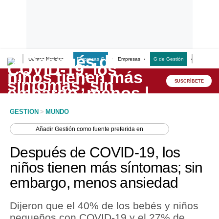
Últimas Noticias
Empresas G
Empresas
G de Gestión
Finanzas
Lo último
Peru Quiosco
SUSCRÍBETE
Portada
GESTION
>
MUNDO
Empresas
Añadir
Gestión
como fuente preferida en
Management & Empleo
Después de COVID-19, los
Economía
niños tienen más síntomas; sin
embargo, menos ansiedad
Mercados
Perú
Dijeron que el 40% de los bebés y niños
pequeños con COVID-19 y el 27% de
Política