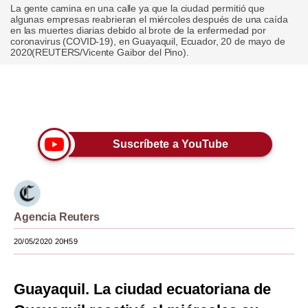
La gente camina en una calle ya que la ciudad permitió que
algunas empresas reabrieran el miércoles después de una caída
Moda
en las muertes diarias debido al brote de la enfermedad por
coronavirus (COVID-19), en Guayaquil, Ecuador, 20 de mayo de
Estilos
2020(REUTERS/Vicente Gaibor del Pino).
Mundo
Únete a nuestro canal
EEUU
México
Suscríbete a YouTube
España
Internacional
Tecnología
Agencia Reuters
Club del Suscriptor
20/05/2020 20H59
Mix
Guayaquil. La ciudad ecuatoriana de
G de Gestión