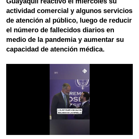
Guayaquil reactivó el miércoles su
Notas Contratadas
actividad comercial y algunos servicios
de atención al público, luego de reducir
Podcast
el número de fallecidos diarios en
Gestión TV
medio de la pandemia y aumentar su
Videos
capacidad de atención médica.
Fotogalerías
gestion.pe
¿quiénes
Somos?
Términos
Y
Condiciones
Política
De
Privacidad