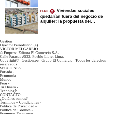
Viviendas sociales
PLUS
G
quedarían fuera del negocio de
alquiler: la propuesta del
gobierno
Gestión
Director Periodístico (e)
VÍCTOR MELGAREJO
© Empresa Editora El Comercio S.A.
Calle Paracas #532, Pueblo Libre, Lima.
Copyright© | Gestion.pe | Grupo El Comercio | Todos los derechos
reservados
SECCIONES:
Portada
-
Economía
-
Mundo
-
Perú
-
Tu Dinero
-
Tecnología
CONTACTO:
¿Quiénes somos?
-
Términos y Condiciones
-
Política de Privacidad
-
Politica de Cookies
-
Preguntas Frecuentes