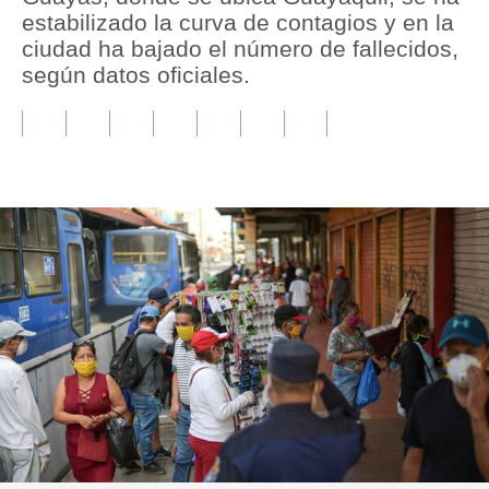
estabilizado la curva de contagios y en la
Tu Dinero
ciudad ha bajado el número de fallecidos,
según datos oficiales.
Finanzas Personales
Inmobiliarias
Plus G
Opinión
Editorial
Pregunta de hoy
Blogs
Tendencias
Lujo
Viajes