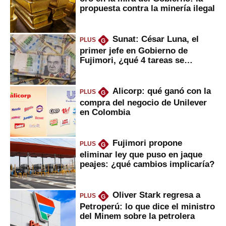
propuesta contra la minería ilegal
Sunat: César Luna, el
PLUS
G
primer jefe en Gobierno de
Fujimori, ¿qué 4 tareas se
marcan urgentes?
Alicorp: qué ganó con la
PLUS
G
compra del negocio de Unilever
en Colombia
Fujimori propone
PLUS
G
eliminar ley que puso en jaque
peajes: ¿qué cambios implicaría?
Oliver Stark regresa a
PLUS
G
Petroperú: lo que dice el ministro
del Minem sobre la petrolera