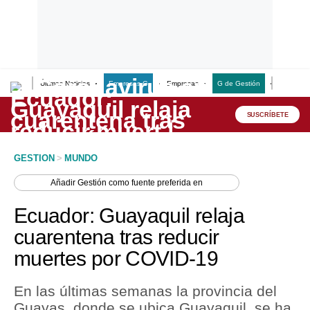
Últimas Noticias
Empresas G
Empresas
G de Gestión
Finanzas
Lo último
Peru Quiosco
SUSCRÍBETE
Portada
GESTION
>
MUNDO
Empresas
Añadir
Gestión
como fuente preferida en
Management & Empleo
Ecuador: Guayaquil relaja
Economía
cuarentena tras reducir
muertes por COVID-19
Mercados
Perú
En las últimas semanas la provincia del
Guayas, donde se ubica Guayaquil, se ha
Política