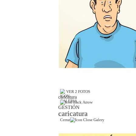
Estilos
Mundo
EEUU
México
España
Internacional
Tecnología
Club del Suscriptor
VER 2 FOTOS
caricatura
Mix
GESTIÓN
caricatura
G de Gestión
Cerrar
Notas Contratadas