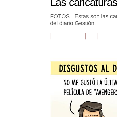
Las caricatura
Finanzas Personales
FOTOS | Estas son las cari
Inmobiliarias
del diario Gestión.
Plus G
Opinión
Editorial
Pregunta de hoy
Blogs
Tendencias
Lujo
Viajes
Moda