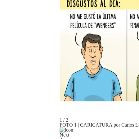
Podcast
Gestión TV
Videos
Fotogalerías
gestion.pe
¿quiénes
Somos?
Términos
Y
Condiciones
Política
De
1 / 2
Privacidad
FOTO 1 | CARICATURA por Carlos L
Politica