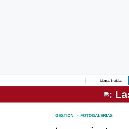
Lo último
Peru Quiosco
Portada
Empresas
Management & Empleo
Economía
Últimas Noticias
Mercados
Perú
Política
GESTION
>
FOTOGALERIAS
Tu Dinero