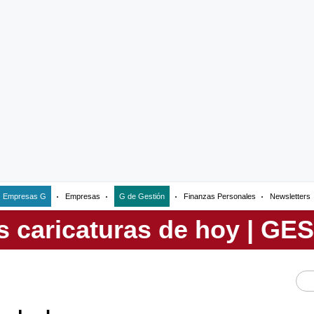
Empresas G
Empresas
G de Gestión
Finanzas Personales
Newsletters