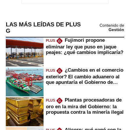
LAS MÁS LEÍDAS DE PLUS
Contenido de
G
Gestión
Fujimori propone
PLUS
G
eliminar ley que puso en jaque
peajes: ¿qué cambios implicaría?
¿Cambios en el comercio
PLUS
G
exterior? El cambio aduanero al
que apuntaría el Gobierno de
Fujimori
Plantas procesadoras de
PLUS
G
oro en la mira del Gobierno: la
propuesta contra la minería ilegal
Alicorp: qué ganó con la