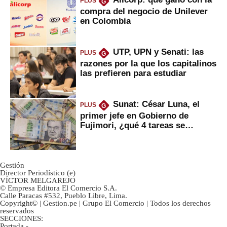
PLUS
G
compra del negocio de Unilever
en Colombia
UTP, UPN y Senati: las
PLUS
G
razones por la que los capitalinos
las prefieren para estudiar
Sunat: César Luna, el
PLUS
G
primer jefe en Gobierno de
Fujimori, ¿qué 4 tareas se
marcan urgentes?
Gestión
Director Periodístico (e)
VÍCTOR MELGAREJO
© Empresa Editora El Comercio S.A.
Calle Paracas #532, Pueblo Libre, Lima.
Copyright© | Gestion.pe | Grupo El Comercio | Todos los derechos
reservados
SECCIONES:
Portada
-