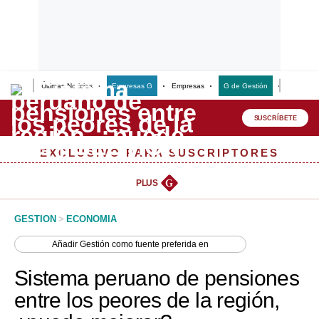
Últimas Noticias
Empresas G
Empresas
G de Gestión
Finanzas
Lo último
Peru Quiosco
SUSCRÍBETE
Portada
EXCLUSIVO PARA SUSCRIPTORES
Empresas
PLUS
G
Management & Empleo
GESTION
>
ECONOMIA
Economía
Añadir
Gestión
como fuente preferida en
Mercados
Sistema peruano de pensiones
Perú
entre los peores de la región,
Política