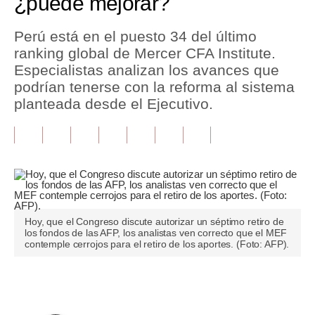
¿puede mejorar?
Tu Dinero
Perú está en el puesto 34 del último
ranking global de Mercer CFA Institute.
Finanzas Personales
Especialistas analizan los avances que
Inmobiliarias
podrían tenerse con la reforma al sistema
planteada desde el Ejecutivo.
Plus G
Opinión
Editorial
Pregunta de hoy
Hoy, que el Congreso discute autorizar un séptimo retiro de
Blogs
los fondos de las AFP, los analistas ven correcto que el MEF
contemple cerrojos para el retiro de los aportes. (Foto: AFP).
Tendencias
Lujo
Únete a nuestro canal
Viajes