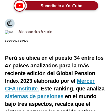
Suscríbete a YouTube
Moda
Estilos
Mundo
Alessandro Azurín
EEUU
31/10/2023 18H00
México
Perú se ubica en el puesto 34 entre los
España
47 países analizados para la más
Internacional
reciente edición del Global Pension
Tecnología
Index 2023 elaborado por el
Mercer
Club del Suscriptor
CFA Institute.
Este ranking, que analiza
sistemas de pensiones
en el mundo
Mix
bajo tres aspectos, recalca que el
G de Gestión