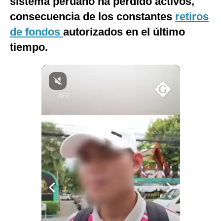
sistema peruano ha perdido activos,
Notas Contratadas
consecuencia de los constantes
retiros
de fondos
autorizados en el último
Podcast
tiempo.
Gestión TV
Videos
Fotogalerías
gestion.pe
¿quiénes
Somos?
Términos
Y
Condiciones
Política
De
Privacidad