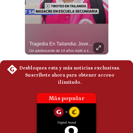
Politica
De
Cookies
Preguntas
Frecuentes
Abelardo De La Espriella Juramenta Como Nuevo Presidente | Gestión Mundo
Tragedia En Tailandia: Joven De 14 Años Ataca A Su Familia Y Colegio | Gestión Mundo
Momento histórico en Colombia: Abelardo de la Espriella prestó juramento y recibió la banda presidencial en la Arena USC de Cali, convirtiéndose oficialmente en el nuevo Presidente de la República para el periodo 2026-2030. Por primera vez en la historia reciente del país, la investidura presidencial se celebró fuera de Bogotá. ¿Qué opinas del inicio de este nuevo mandato constitucional? #DeLaEspriella #Colombia #PosesionPresidencial #Cali #Shorts 👉 Suscríbete y activa la campana para no perderte nuestro análisis diario. 🌎 Síguenos en nuestras redes sociales: 📌 Web oficial: https://gestion.pe/mundo/ 📌 LinkedIn: http://bit.ly/3HYIET0 📌 X (Twitter): http://bit.ly/4noZtX9 📌 TikTok: http://bit.ly/4evB6TO
Un adolescente de 14 años mató a sus abuelos y luego atacó su colegio de secundaria en Tailandia, dejando cinco fallecidos adicionales y más de 30 heridos antes de quitarse la vida. Según las autoridades y el primer ministro Anutin Charnvirakul, el hecho habría sido motivado por estrés académico extremo. El suceso reabre el debate sobre la alta posesión de armas de fuego en el país asiático. #Tailandia #Noticias #UltimaHora #NoticiasInternacionales #Shorts 👉 Suscríbete y activa la campana para no perderte nuestro análisis diario. 🌎 Síguenos en nuestras redes sociales: 📌 Web oficial: https://gestion.pe/mundo/ 📌 LinkedIn: http://bit.ly/3HYIET0 📌 X (Twitter): http://bit.ly/4noZtX9 📌 TikTok: http://bit.ly/4evB6TO