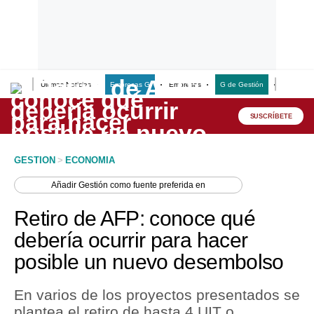
Últimas Noticias
Empresas G
Empresas
G de Gestión
Finanzas
Lo último
Peru Quiosco
SUSCRÍBETE
Portada
GESTION
>
ECONOMIA
Empresas
Añadir
Gestión
como fuente preferida en
Management & Empleo
Retiro de AFP: conoce qué
Economía
debería ocurrir para hacer
posible un nuevo desembolso
Mercados
Perú
En varios de los proyectos presentados se
plantea el retiro de hasta 4 UIT o
Política