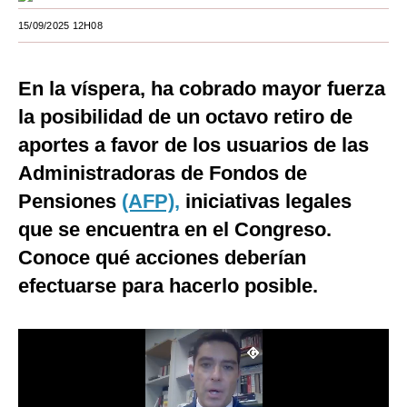
Moda
15/09/2025 12H08
Estilos
En la víspera, ha cobrado mayor fuerza
Mundo
la posibilidad de un octavo retiro de
EEUU
aportes a favor de los usuarios de las
Administradoras de Fondos de
México
Pensiones
(AFP),
iniciativas legales
España
que se encuentra en el Congreso.
Internacional
Conoce qué acciones deberían
Tecnología
efectuarse para hacerlo posible.
Club del Suscriptor
Mix
G de Gestión