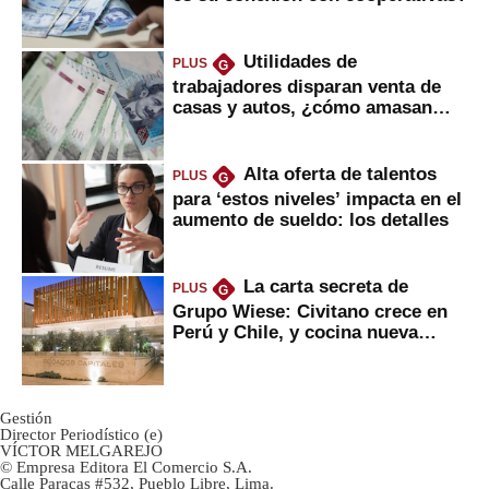
Utilidades de
PLUS
G
trabajadores disparan venta de
casas y autos, ¿cómo amasan
tanta liquidez?
Alta oferta de talentos
PLUS
G
para ‘estos niveles’ impacta en el
aumento de sueldo: los detalles
La carta secreta de
PLUS
G
Grupo Wiese: Civitano crece en
Perú y Chile, y cocina nueva
marca
Gestión
Director Periodístico (e)
VÍCTOR MELGAREJO
© Empresa Editora El Comercio S.A.
Calle Paracas #532, Pueblo Libre, Lima.