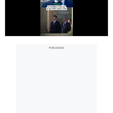
Notas Contratadas
Podcast
Gestión TV
Videos
Fotogalerías
gestion.pe
¿quiénes
Somos?
Términos
Y
Condiciones
Política
De
Privacidad