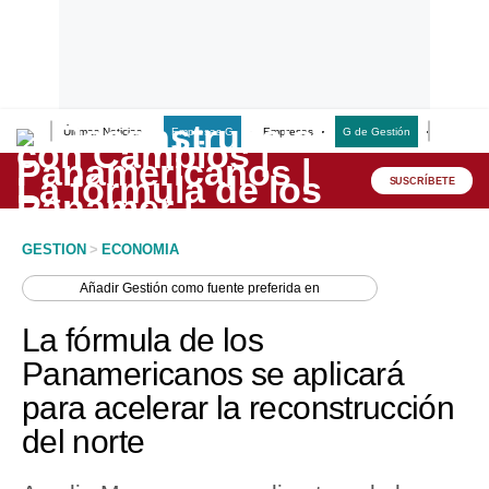
Últimas Noticias
Empresas G
Empresas
G de Gestión
Finanzas
Lo último
Peru Quiosco
SUSCRÍBETE
Portada
GESTION
>
ECONOMIA
Empresas
Añadir
Gestión
como fuente preferida en
Management & Empleo
La fórmula de los
Economía
Panamericanos se aplicará
para acelerar la reconstrucción
Mercados
del norte
Perú
Política