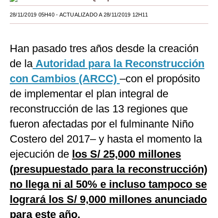
Moda
28/11/2019 05H40
- ACTUALIZADO A 28/11/2019 12H11
Estilos
Han pasado tres años desde la creación
Mundo
de la
Autoridad para la Reconstrucción
EEUU
con Cambios (ARCC)
–con el propósito
de implementar el plan integral de
México
reconstrucción de las 13 regiones que
España
fueron afectadas por el fulminante Niño
Internacional
Costero del 2017– y hasta el momento la
Tecnología
ejecución de
los S/ 25,000 millones
(presupuestado para la reconstrucción)
Club del Suscriptor
no llega ni al 50% e incluso tampoco se
Mix
logrará los S/ 9,000 millones anunciado
G de Gestión
para este año.