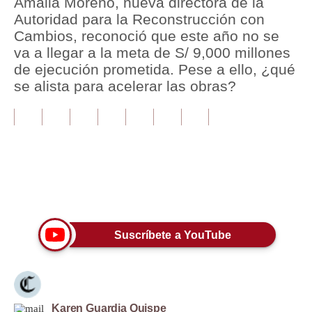
Amalia Moreno, nueva directora de la
Autoridad para la Reconstrucción con
Tu Dinero
Cambios, reconoció que este año no se
va a llegar a la meta de S/ 9,000 millones
Finanzas Personales
de ejecución prometida. Pese a ello, ¿qué
Inmobiliarias
se alista para acelerar las obras?
Plus G
Opinión
Editorial
Únete a nuestro canal
Pregunta de hoy
Blogs
Suscríbete a YouTube
Tendencias
Lujo
Viajes
Karen Guardia Quispe