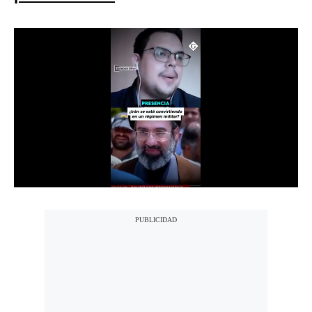
Notas Contratadas
Podcast
Gestión TV
Videos
Fotogalerías
gestion.pe
¿quiénes
Somos?
Términos
Y
Condiciones
Política
De
Privacidad