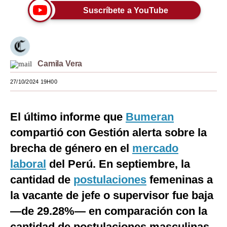
Suscríbete a YouTube
Moda
Estilos
Mundo
Camila Vera
EEUU
27/10/2024 19H00
México
El último informe que
Bumeran
España
compartió con Gestión alerta sobre la
Internacional
brecha de género en el
mercado
Tecnología
laboral
del Perú. En septiembre, la
Club del Suscriptor
cantidad de
postulaciones
femeninas a
la vacante de jefe o supervisor fue baja
Mix
—de 29.28%— en comparación con la
G de Gestión
cantidad de postulaciones masculinas