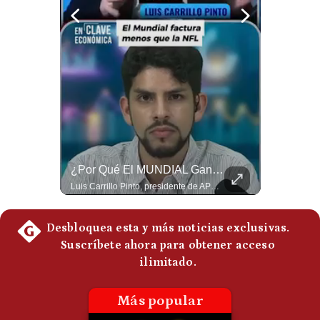
Politica
De
Cookies
Preguntas
Frecuentes
“Irán Está Colapsado, Pero EE.UU. Parece Desesperado” | #radar24
¿Por Qué El MUNDIAL Gana Menos Que La NFL? | #EnClaveEconómica
Miguel Ángel Rodríguez Mackay, analista internacional, sostiene que las negociaciones fueron impulsadas por Irán y no por Estados Unidos. Según su análisis, Teherán estaría debilitado militar y económicamente, aunque la narrativa internacional presenta a Trump como el líder desesperado por terminar una guerra que no puede ganar. #Geopolitica #Iran #DonaldTrump #RodriguezMackay #EEUU #NoticiasInternacionales #PoliticaInternacional #AnalisisGeopolitico #Shorts 👉 Suscríbete y activa la campana para no perderte nuestro análisis diario. 🌎 Síguenos en nuestras redes sociales: 📌 Web oficial: https://gestion.pe/mundo/ 📌 LinkedIn: http://bit.ly/3HYIET0 📌 X (Twitter): http://bit.ly/4noZtX9 📌 TikTok: http://bit.ly/4evB6TO
Luis Carrillo Pinto, presidente de APEMD,compara el negocio de la Copa del Mundo con las principales ligas estadounidenses: la FIFA recauda alrededor de US$15,000 millones en cuatro años, mientras que la NFL genera cerca de US$20,000 millones en solo un año. El Presidente de la Asociación Peruana de Marketing Deportivo explica los planes de Infantino para vender el 20% de una nueva empresa encargada de los activos comerciales del Mundial. #FIFA #NFL #MarketingDeportivo #LuisCarrilloPinto #APEMD #Mundial #Futbol #Deportes #Negocios #Shorts 👉 Suscríbete y activa la campana para no perderte nuestro análisis diario. 🌎 Síguenos en nuestras redes sociales: 📌 Web oficial: https://gestion.pe/mundo/ 📌 LinkedIn: http://bit.ly/3HYIET0 📌 X (Twitter): http://bit.ly/4noZtX9 📌 TikTok: http://bit.ly/4evB6TO