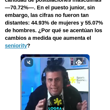
Notas Contratadas
—70.72%—. En el puesto junior, sin
embargo, las cifras no fueron tan
Podcast
distantes: 44.93% de mujeres y 55.07%
Gestión TV
de hombres. ¿Por qué se acentúan los
Videos
cambios a medida que aumenta el
seniority
Fotogalerías
?
gestion.pe
¿quiénes
Somos?
Términos
Y
Condiciones
Política
De
Privacidad