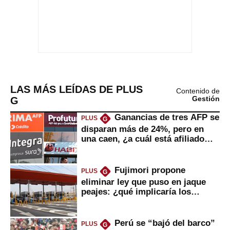
LAS MÁS LEÍDAS DE PLUS
Contenido de
G
Gestión
Ganancias de tres AFP se
PLUS
G
disparan más de 24%, pero en
una caen, ¿a cuál está afiliado
usted?
Fujimori propone
PLUS
G
eliminar ley que puso en jaque
peajes: ¿qué implicaría los
usuarios?
Perú se “bajó del barco”
PLUS
G