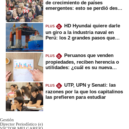
de crecimiento de países
emergentes: esto se perdió desde
2022
HD Hyundai quiere darle
PLUS
G
un giro a la industria naval en
Perú: los 2 grandes pasos que
daría
Peruanos que venden
PLUS
G
propiedades, reciben herencia o
utilidades: ¿cuál es su nueva
inversión clave?
UTP, UPN y Senati: las
PLUS
G
razones por la que los capitalinos
las prefieren para estudiar
Gestión
Director Periodístico (e)
VÍCTOR MELGAREJO