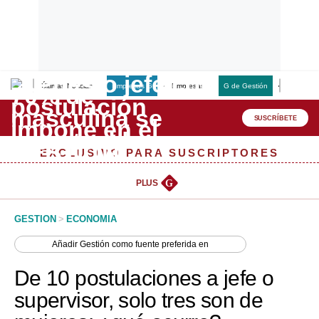
Últimas Noticias
Empresas G
Empresas
G de Gestión
Finanzas
Lo último
Peru Quiosco
SUSCRÍBETE
Portada
EXCLUSIVO PARA SUSCRIPTORES
Empresas
PLUS
G
Management & Empleo
GESTION
>
ECONOMIA
Economía
Añadir
Gestión
como fuente preferida en
Mercados
De 10 postulaciones a jefe o
Perú
supervisor, solo tres son de
Política