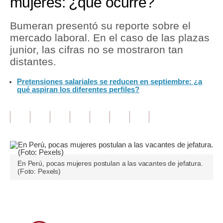
mujeres: ¿qué ocurre?
Tu Dinero
Bumeran presentó su reporte sobre el
mercado laboral. En el caso de las plazas
Finanzas Personales
junior, las cifras no se mostraron tan
Inmobiliarias
distantes.
Plus G
Pretensiones salariales se reducen en septiembre: ¿a
qué aspiran los diferentes perfiles?
Opinión
Editorial
Pregunta de hoy
Blogs
En Perú, pocas mujeres postulan a las vacantes de jefatura.
(Foto: Pexels)
Tendencias
Lujo
Únete a nuestro canal
Viajes