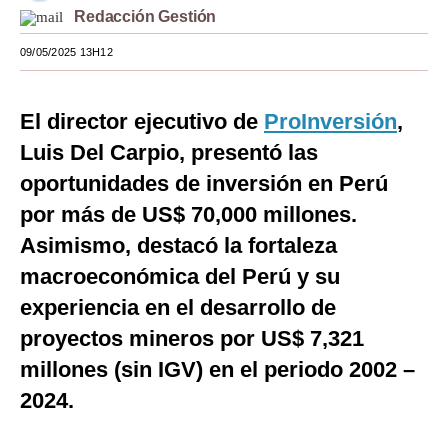
Redacción Gestión
Moda
09/05/2025 13H12
Estilos
Mundo
El director ejecutivo de
ProInversión
,
Luis Del Carpio, presentó las
EEUU
oportunidades de inversión en Perú
México
por más de US$ 70,000 millones.
España
Asimismo,
destacó la fortaleza
Internacional
macroeconómica del Perú y su
experiencia en el desarrollo de
Tecnología
proyectos mineros por US$ 7,321
Club del Suscriptor
millones (sin IGV) en el periodo 2002 –
Mix
2024.
G de Gestión