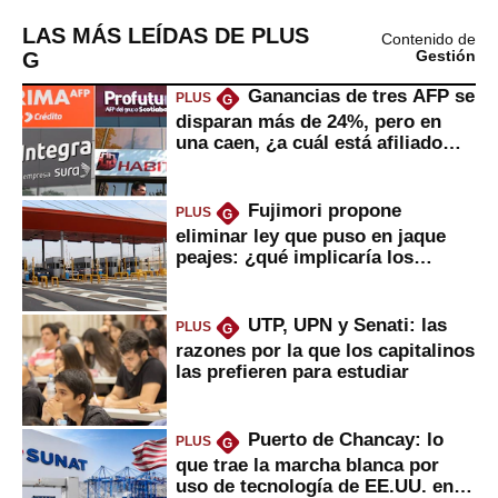
LAS MÁS LEÍDAS DE PLUS
Contenido de
G
Gestión
Ganancias de tres AFP se
PLUS
G
disparan más de 24%, pero en
una caen, ¿a cuál está afiliado
usted?
Fujimori propone
PLUS
G
eliminar ley que puso en jaque
peajes: ¿qué implicaría los
usuarios?
UTP, UPN y Senati: las
PLUS
G
razones por la que los capitalinos
las prefieren para estudiar
Puerto de Chancay: lo
PLUS
G
que trae la marcha blanca por
uso de tecnología de EE.UU. en