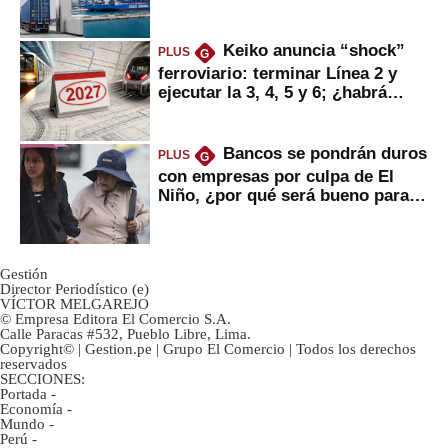
mercancías
Keiko anuncia “shock”
PLUS
G
ferroviario: terminar Línea 2 y
ejecutar la 3, 4, 5 y 6; ¿habrá
avances?
Bancos se pondrán duros
PLUS
G
con empresas por culpa de El
Niño, ¿por qué será bueno para
ahorristas?
Gestión
Director Periodístico (e)
VÍCTOR MELGAREJO
© Empresa Editora El Comercio S.A.
Calle Paracas #532, Pueblo Libre, Lima.
Copyright© | Gestion.pe | Grupo El Comercio | Todos los derechos
reservados
SECCIONES:
Portada
-
Economía
-
Mundo
-
Perú
-