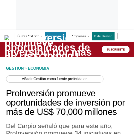
Últimas Noticias
Empresas G
Empresas
G de Gestión
Finanzas
Lo último
Peru Quiosco
SUSCRÍBETE
Portada
GESTION
>
ECONOMIA
Empresas
Añadir
Gestión
como fuente preferida en
Management & Empleo
ProInversión promueve
Economía
oportunidades de inversión por
más de US$ 70,000 millones
Mercados
Perú
Del Carpio señaló que para este año,
ProInversión promueve 34 iniciativas en
Política