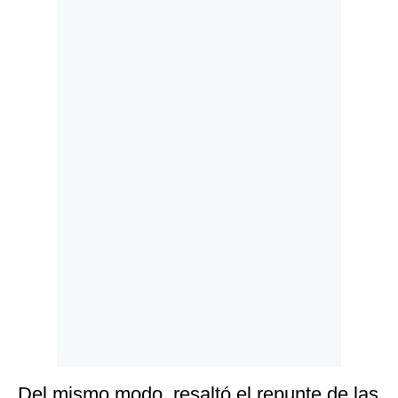
Politica
De
Cookies
Preguntas
Frecuentes
Del mismo modo, resaltó el repunte de las