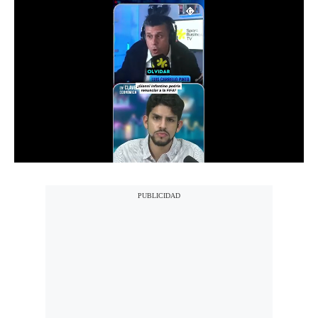
Notas Contratadas
Podcast
Gestión TV
Videos
Fotogalerías
gestion.pe
¿quiénes
Somos?
Términos
Y
Condiciones
Política
De
Privacidad