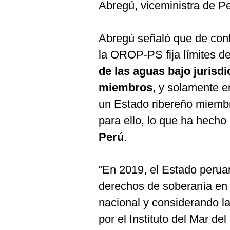
De
Abregú, viceministra de P
Cookies
Preguntas
Frecuentes
Abregú señaló que de conf
la OROP-PS fija límites d
de las aguas bajo jurisd
miembros
, y solamente e
un Estado ribereño miembr
para ello, lo que ha hecho
Perú
.
“En 2019, el Estado perua
derechos de soberanía en l
nacional y considerando la
por el Instituto del Mar del