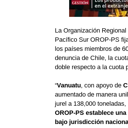
Podcast
Gestión TV
Videos
La Organización Regional
Fotogalerías
Pacífico Sur OROP-PS fija
los países miembros de 60
denuncia de Chile, la cuot
gestion.pe
doble respecto a la cuota 
¿quiénes
Somos?
“
Vanuatu
, con apoyo de
C
Términos
Y
aumentado de manera unilat
Condiciones
jurel a 138,000 toneladas, 
Política
De
OROP-PS establece una 
Privacidad
bajo jurisdicción naciona
Politica