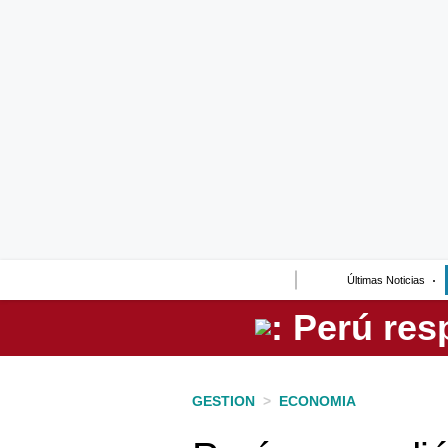
Lo último
Peru Quiosco
Portada
Empresas
Management & Empleo
Economía
Últimas Noticias
Mercados
Perú
Política
GESTION
>
ECONOMIA
Tu Dinero