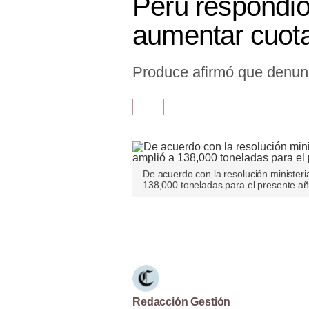
Perú respondió
Finanzas Personales
aumentar cuota
Inmobiliarias
Produce afirmó que denunc
Plus G
Opinión
Editorial
Pregunta de hoy
De acuerdo con la resolución minister
Blogs
138,000 toneladas para el presente añ
Tendencias
Únete a nuestro canal
Lujo
Viajes
Moda
Redacción Gestión