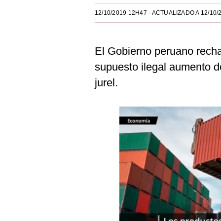
Estilos
12/10/2019 12H47
- ACTUALIZADO A 12/10/
Mundo
El Gobierno peruano rech
EEUU
supuesto ilegal aumento d
México
jurel.
España
Internacional
Tecnología
Club del Suscriptor
Mix
G de Gestión
Notas Contratadas