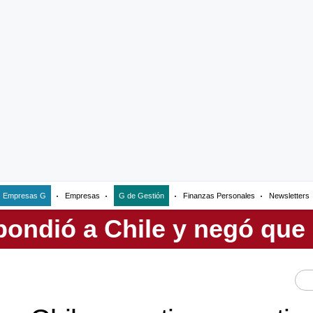
Empresas G
Empresas
G de Gestión
Finanzas Personales
Newsletters