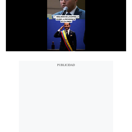
Notas Contratadas
Podcast
Gestión TV
Videos
Fotogalerías
gestion.pe
¿quiénes
Somos?
Términos
Y
Condiciones
Política
De
Privacidad