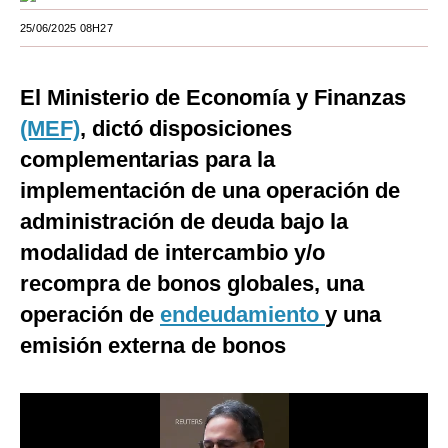
Moda
25/06/2025 08H27
Estilos
El Ministerio de Economía y Finanzas
Mundo
(MEF)
, dictó disposiciones
EEUU
complementarias para la
implementación de una operación de
México
administración de deuda bajo la
España
modalidad de intercambio y/o
Internacional
recompra de bonos globales, una
Tecnología
operación de
endeudamiento
y una
emisión externa de bonos
Club del Suscriptor
Mix
G de Gestión