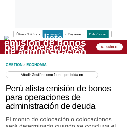
Últimas Noticias
Empresas G
Empresas
G de Gestión
Finanzas
Lo último
Peru Quiosco
SUSCRÍBETE
Portada
GESTION
>
ECONOMIA
Empresas
Añadir
Gestión
como fuente preferida en
Management & Empleo
Perú alista emisión de bonos
Economía
para operaciones de
administración de deuda
Mercados
Perú
El monto de colocación o colocaciones
será determinado cuando se concluya el
Política