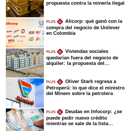
propuesta contra la minería ilegal
Alicorp: qué ganó con la
PLUS
G
compra del negocio de Unilever
en Colombia
Viviendas sociales
PLUS
G
quedarían fuera del negocio de
alquiler: la propuesta del
gobierno
Oliver Stark regresa a
PLUS
G
Petroperú: lo que dice el ministro
del Minem sobre la petrolera
Deudas en Infocorp: ¿se
PLUS
G
puede pedir nuevo crédito
mientras se sale de la lista
negra?