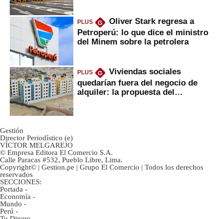
Oliver Stark regresa a
PLUS
G
Petroperú: lo que dice el ministro
del Minem sobre la petrolera
Viviendas sociales
PLUS
G
quedarían fuera del negocio de
alquiler: la propuesta del
gobierno
Gestión
Director Periodístico (e)
VÍCTOR MELGAREJO
© Empresa Editora El Comercio S.A.
Calle Paracas #532, Pueblo Libre, Lima.
Copyright© | Gestion.pe | Grupo El Comercio | Todos los derechos
reservados
SECCIONES:
Portada
-
Economía
-
Mundo
-
Perú
-
Tu Dinero
-