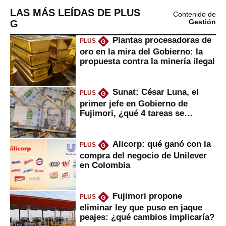
LAS MÁS LEÍDAS DE PLUS
Contenido de
G
Gestión
Plantas procesadoras de
PLUS
G
oro en la mira del Gobierno: la
propuesta contra la minería ilegal
Sunat: César Luna, el
PLUS
G
primer jefe en Gobierno de
Fujimori, ¿qué 4 tareas se
marcan urgentes?
Alicorp: qué ganó con la
PLUS
G
compra del negocio de Unilever
en Colombia
Fujimori propone
PLUS
G
eliminar ley que puso en jaque
peajes: ¿qué cambios implicaría?