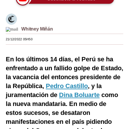
Moda
Estilos
Whitney Miñán
Mundo
21/12/2022 05H50
EEUU
México
En los últimos 14 días, el Perú se ha
España
enfrentado a un fallido golpe de Estado,
la vacancia del entonces presidente de
Internacional
la República,
Pedro Castillo
, y la
Tecnología
juramentación de
Dina Boluarte
como
Club del Suscriptor
la nueva mandataria. En medio de
estos sucesos, se desataron
Mix
manifestaciones en el país pidiendo
G de Gestión