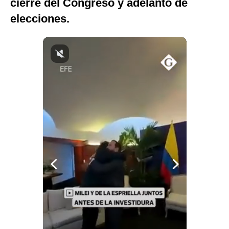
cierre del Congreso y adelanto de
Notas Contratadas
elecciones.
Podcast
Gestión TV
Videos
Fotogalerías
gestion.pe
¿quiénes
Somos?
Términos
Y
Condiciones
Política
De
Privacidad