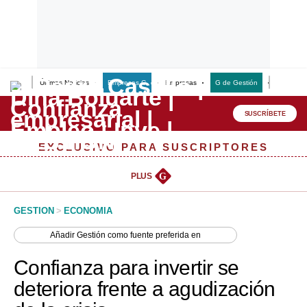
Últimas Noticias
Empresas G
Empresas
G de Gestión
Finanzas
Lo último
Peru Quiosco
SUSCRÍBETE
Portada
EXCLUSIVO PARA SUSCRIPTORES
Empresas
PLUS
G
Management & Empleo
GESTION
>
ECONOMIA
Economía
Añadir
Gestión
como fuente preferida en
Mercados
Confianza para invertir se
Perú
deteriora frente a agudización
Política