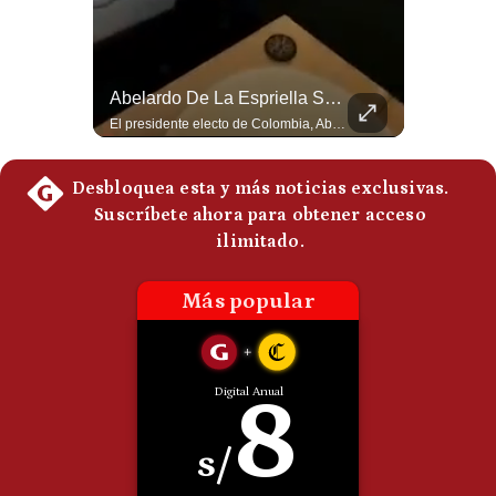
Politica
De
Cookies
¿Irán Se Está Convirtiendo En Un Régimen Militar? | #radar24
Abelardo De La Espriella Se Reúne Con Javier Milei En Cali | Gestión Mundo
Preguntas
Frecuentes
Esteban Silva, politólogo internacional, señala que algunos analistas consideran que la estructura religiosa iraní estaría sirviendo para sostener el poder de una cúpula militar. Explica que la Guardia Revolucionaria está aumentando su influencia sobre la seguridad, las decisiones estratégicas y hasta asuntos económicos como el estrecho de Ormuz. #Iran #GuardiaRevolucionaria #Geopolitica #NoticiasInternacionales #Shorts 👉 Suscríbete y activa la campana para no perderte nuestro análisis diario. 🌎 Síguenos en nuestras redes sociales: 📌 Web oficial: https://gestion.pe/mundo/ 📌 LinkedIn: http://bit.ly/3HYIET0 📌 X (Twitter): http://bit.ly/4noZtX9 📌 TikTok: http://bit.ly/4evB6TO
El presidente electo de Colombia, Abelardo de la Espriella, sostuvo una reunión bilateral en Cali con el mandatario argentino Javier Milei. El encuentro se dio pocas horas antes de la ceremonia de investidura presidencial para el periodo 2026-2030, marcando el inicio de una nueva alianza estratégica regional. #DeLaEspriella #JavierMilei #Colombia #Argentina #PoliticaLatina #Shorts 👉 Suscríbete y activa la campana para no perderte nuestro análisis diario. 🌎 Síguenos en nuestras redes sociales: 📌 Web oficial: https://gestion.pe/mundo/ 📌 LinkedIn: http://bit.ly/3HYIET0 📌 X (Twitter): http://bit.ly/4noZtX9 📌 TikTok: http://bit.ly/4evB6TO