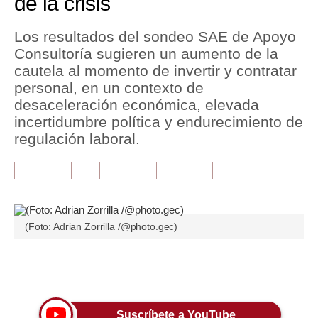
de la crisis
Tu Dinero
Los resultados del sondeo SAE de Apoyo
Consultoría sugieren un aumento de la
Finanzas Personales
cautela al momento de invertir y contratar
Inmobiliarias
personal, en un contexto de
desaceleración económica, elevada
Plus G
incertidumbre política y endurecimiento de
regulación laboral.
Opinión
Editorial
Pregunta de hoy
Blogs
(Foto: Adrian Zorrilla /@photo.gec)
Tendencias
Únete a nuestro canal
Lujo
Viajes
Suscríbete a YouTube