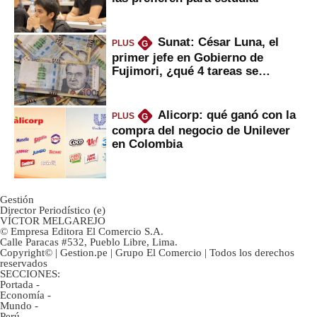
Sunat: César Luna, el
PLUS
G
primer jefe en Gobierno de
Fujimori, ¿qué 4 tareas se
marcan urgentes?
Alicorp: qué ganó con la
PLUS
G
compra del negocio de Unilever
en Colombia
Gestión
Director Periodístico (e)
VÍCTOR MELGAREJO
© Empresa Editora El Comercio S.A.
Calle Paracas #532, Pueblo Libre, Lima.
Copyright© | Gestion.pe | Grupo El Comercio | Todos los derechos
reservados
SECCIONES:
Portada
-
Economía
-
Mundo
-
Perú
-