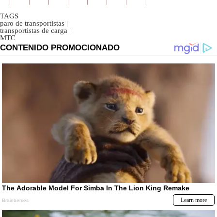
0
seconds
TAGS
paro de transportistas
|
transportistas de carga
|
MTC