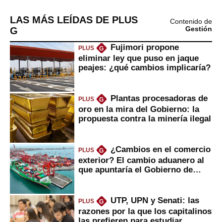
LAS MÁS LEÍDAS DE PLUS
Contenido de
G
Gestión
Fujimori propone
PLUS
G
eliminar ley que puso en jaque
peajes: ¿qué cambios implicaría?
Plantas procesadoras de
PLUS
G
oro en la mira del Gobierno: la
propuesta contra la minería ilegal
¿Cambios en el comercio
PLUS
G
exterior? El cambio aduanero al
que apuntaría el Gobierno de
Fujimori
UTP, UPN y Senati: las
PLUS
G
razones por la que los capitalinos
las prefieren para estudiar