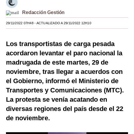
Moda
Redacción Gestión
Estilos
29/11/2022 07H48
- ACTUALIZADO A 29/11/2022 12H10
Mundo
Los transportistas de carga pesada
EEUU
acordaron levantar el paro nacional la
México
madrugada de este martes, 29 de
España
noviembre, tras llegar a acuerdos con
el Gobierno, informó el Ministerio de
Internacional
Transportes y Comunicaciones (MTC).
Tecnología
La protesta se venía acatando en
Club del Suscriptor
diversas regiones del país desde el 22
Mix
de noviembre.
G de Gestión