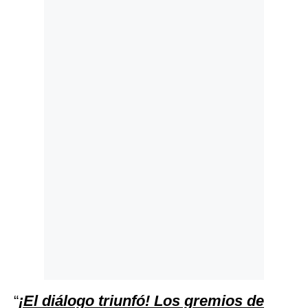
Politica
De
Cookies
Preguntas
Frecuentes
“
¡El diálogo triunfó! Los gremios de