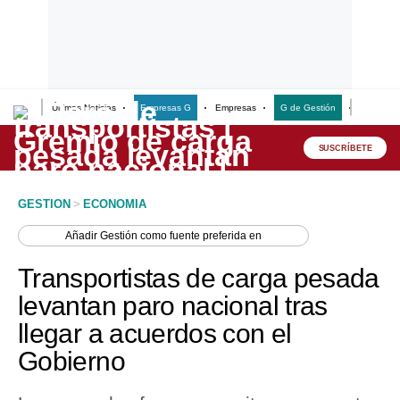
Últimas Noticias
Empresas G
Empresas
G de Gestión
Finanzas
Lo último
Peru Quiosco
SUSCRÍBETE
Portada
GESTION
>
ECONOMIA
Empresas
Añadir
Gestión
como fuente preferida en
Management & Empleo
Transportistas de carga pesada
Economía
levantan paro nacional tras
llegar a acuerdos con el
Mercados
Gobierno
Perú
Política