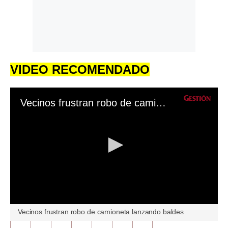
VIDEO RECOMENDADO
Vecinos frustran robo de camioneta lanzando baldes
0
Vecinos frustran robo de camioneta lanzando baldes
seconds
of