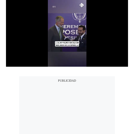
Notas Contratadas
Podcast
Gestión TV
Videos
Fotogalerías
gestion.pe
¿quiénes
Somos?
Términos
Y
Condiciones
Política
De
Privacidad