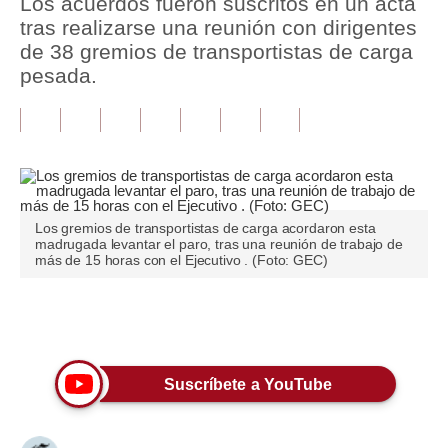
Los acuerdos fueron suscritos en un acta
tras realizarse una reunión con dirigentes
Tu Dinero
de 38 gremios de transportistas de carga
pesada.
Finanzas Personales
Inmobiliarias
Plus G
Opinión
Los gremios de transportistas de carga acordaron esta
Editorial
madrugada levantar el paro, tras una reunión de trabajo de
más de 15 horas con el Ejecutivo . (Foto: GEC)
Pregunta de hoy
Blogs
Únete a nuestro canal
Tendencias
Suscríbete a YouTube
Lujo
Viajes