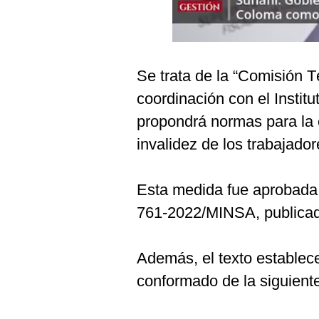
Podcast
Gestión TV
Videos
Se trata de la “Comisión T
Fotogalerías
coordinación con el Institu
propondrá normas para la e
invalidez de los trabajad
gestion.pe
¿quiénes
Esta medida fue aprobada 
Somos?
761-2022/MINSA, publicada 
Términos
Y
Condiciones
Además, el texto establece
Política
De
conformado de la siguient
Privacidad
Politica