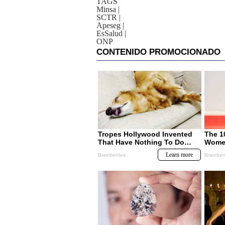
TAGS
Minsa
|
SCTR
|
Apeseg
|
EsSalud
|
ONP