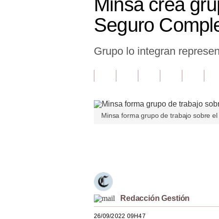
Minsa crea gru
Finanzas Personales
Seguro Comple
Inmobiliarias
Grupo lo integran represe
Plus G
Opinión
Editorial
Pregunta de hoy
Minsa forma grupo de trabajo sobre e
Blogs
Únete a nuestro canal
Tendencias
Lujo
Viajes
Redacción Gestión
Moda
26/09/2022 09H47