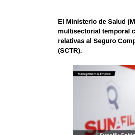
Estilos
Mundo
El Ministerio de Salud (
multisectorial temporal 
EEUU
relativas al Seguro Com
México
(SCTR).
España
Internacional
Tecnología
Club del Suscriptor
Mix
G de Gestión
Notas Contratadas