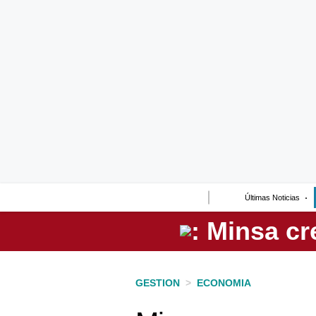
Lo último
Peru Quiosco
Portada
Empresas
Management & Empleo
Economía
Últimas Noticias
Mercados
Perú
Política
GESTION
>
ECONOMIA
Tu Dinero