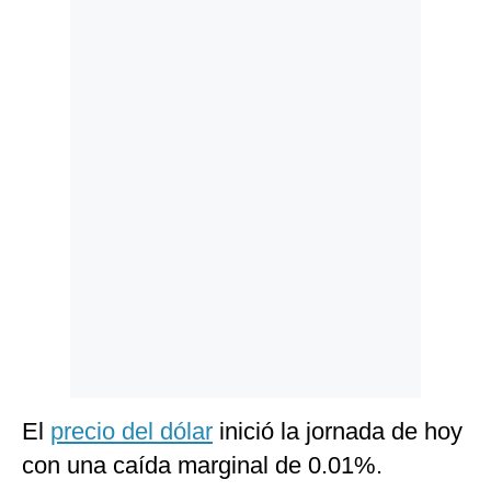
Notas Contratadas
Podcast
Gestión TV
Videos
Fotogalerías
gestion.pe
¿quiénes
Somos?
Términos
Y
Condiciones
El
precio del dólar
inició la jornada de hoy
Política
con una caída marginal de 0.01%.
De
Privacidad