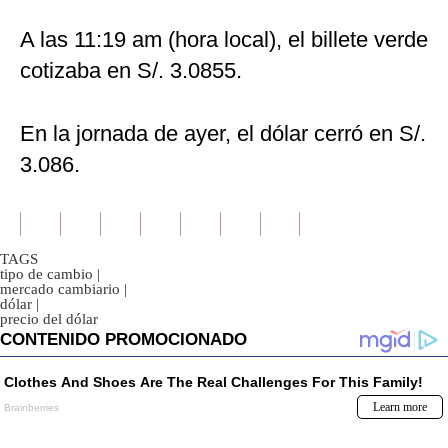
Politica
A las 11:19 am (hora local), el billete verde
De
Cookies
cotizaba en S/. 3.0855.
Preguntas
Frecuentes
En la jornada de ayer, el dólar cerró en S/.
3.086.
TAGS
tipo de cambio
|
mercado cambiario
|
dólar
|
precio del dólar