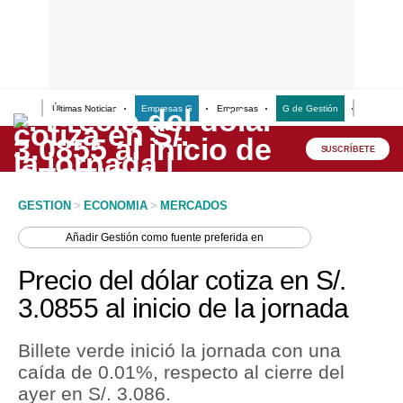
Últimas Noticias
Empresas G
Empresas
G de Gestión
Finanzas
Lo último
Peru Quiosco
SUSCRÍBETE
Portada
GESTION
>
ECONOMIA
>
MERCADOS
Empresas
Añadir
Gestión
como fuente preferida en
Management & Empleo
Precio del dólar cotiza en S/.
Economía
3.0855 al inicio de la jornada
Mercados
Billete verde inició la jornada con una
Perú
caída de 0.01%, respecto al cierre del
ayer en S/. 3.086.
Política