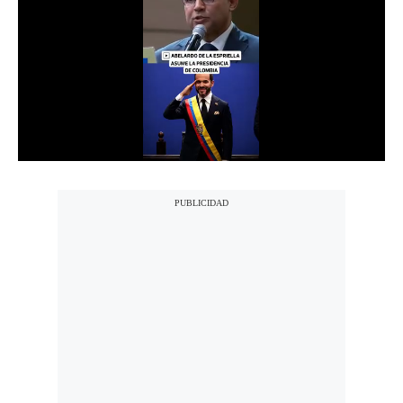
Moda
Estilos
Mundo
EEUU
México
España
Internacional
Tecnología
Club del Suscriptor
Mix
G de Gestión