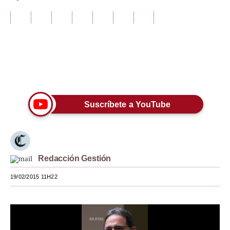
Tu Dinero
Finanzas Personales
Inmobiliarias
Únete a nuestro canal
Plus G
Opinión
Suscríbete a YouTube
Editorial
Pregunta de hoy
Redacción Gestión
Blogs
19/02/2015 11H22
Tendencias
Lujo
Viajes