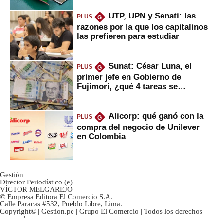
UTP, UPN y Senati: las
PLUS
G
razones por la que los capitalinos
las prefieren para estudiar
Sunat: César Luna, el
PLUS
G
primer jefe en Gobierno de
Fujimori, ¿qué 4 tareas se
marcan urgentes?
Alicorp: qué ganó con la
PLUS
G
compra del negocio de Unilever
en Colombia
Gestión
Director Periodístico (e)
VÍCTOR MELGAREJO
© Empresa Editora El Comercio S.A.
Calle Paracas #532, Pueblo Libre, Lima.
Copyright© | Gestion.pe | Grupo El Comercio | Todos los derechos