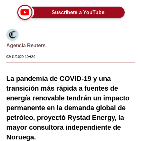
Moda
Suscríbete a YouTube
Estilos
Mundo
Agencia Reuters
EEUU
02/11/2020 10H29
México
España
La pandemia de COVID-19 y una
Internacional
transición más rápida a fuentes de
energía renovable tendrán un impacto
Tecnología
permanente en la demanda global de
Club del Suscriptor
petróleo, proyectó Rystad Energy, la
Mix
mayor consultora independiente de
G de Gestión
Noruega.