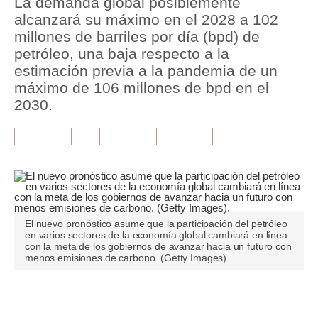
La demanda global posiblemente
alcanzará su máximo en el 2028 a 102
Tu Dinero
millones de barriles por día (bpd) de
petróleo, una baja respecto a la
Finanzas Personales
estimación previa a la pandemia de un
Inmobiliarias
máximo de 106 millones de bpd en el
2030.
Plus G
Opinión
Editorial
Pregunta de hoy
El nuevo pronóstico asume que la participación del petróleo
Blogs
en varios sectores de la economía global cambiará en línea
con la meta de los gobiernos de avanzar hacia un futuro con
Tendencias
menos emisiones de carbono. (Getty Images).
Lujo
Únete a nuestro canal
Viajes