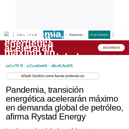
Últimas Noticias
Empresas G
Empresas
G de Gestión
Finanzas
Lo último
Peru Quiosco
SUSCRÍBETE
Portada
GESTION
>
ECONOMIA
>
MERCADOS
Empresas
Añadir
Gestión
como fuente preferida en
Management & Empleo
Pandemia, transición
Economía
energética acelerarán máximo
en demanda global de petróleo,
Mercados
afirma Rystad Energy
Perú
Política