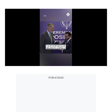
Notas Contratadas
Podcast
Gestión TV
Videos
Fotogalerías
gestion.pe
¿quiénes
Somos?
Términos
Y
Condiciones
Política
De
Privacidad