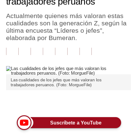
trabajadores peruanos
Tu Dinero
Actualmente quienes más valoran estas
cualidades son la generación Z, según la
Finanzas Personales
última encuesta “Líderes o jefes”,
Inmobiliarias
elaborada por Bumeran.
Plus G
Opinión
Editorial
Las cualidades de los jefes que más valoran los
trabajadores peruanos. (Foto: MorgueFile)
Pregunta de hoy
Blogs
Únete a nuestro canal
Tendencias
Lujo
Suscríbete a YouTube
Viajes