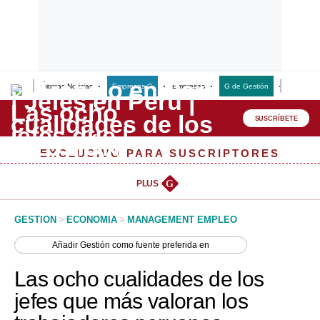
Últimas Noticias
Empresas G
Empresas
G de Gestión
Finanzas
Lo último
Peru Quiosco
SUSCRÍBETE
Portada
EXCLUSIVO PARA SUSCRIPTORES
Empresas
PLUS
G
Management & Empleo
GESTION
>
ECONOMIA
>
MANAGEMENT EMPLEO
Economía
Añadir
Gestión
como fuente preferida en
Mercados
Las ocho cualidades de los
Perú
jefes que más valoran los
Política