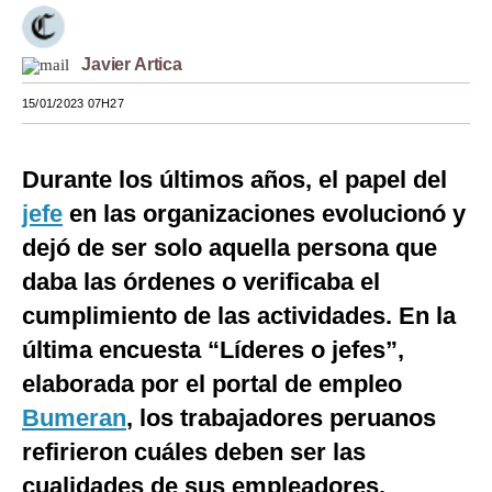
Moda
Javier Artica
Estilos
15/01/2023 07H27
Mundo
EEUU
Durante los últimos años, el papel del
México
jefe
en las organizaciones evolucionó y
dejó de ser solo aquella persona que
España
daba las órdenes o verificaba el
Internacional
cumplimiento de las actividades. En la
Tecnología
última encuesta “Líderes o jefes”,
elaborada por el portal de empleo
Club del Suscriptor
Bumeran
, los trabajadores peruanos
Mix
refirieron cuáles deben ser las
G de Gestión
cualidades de sus empleadores.