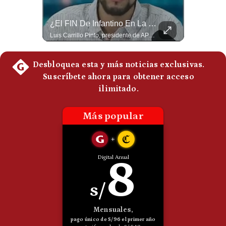
Politica
De
¿Se ROMPEN Las Relaciones Entre Brasil Y Argentina? | Gestión Mundo
¿El FIN De Infantino En La FIFA? El Grave Pronóstico Sobre Su Renuncia | #EnClaveEconómica
Cookies
Brasil pidió formalmente que Argentina retire a su embajador tras los cruces verbales entre Javier Milei y Lula da Silva. La crisis bilateral alcanza su punto más crítico en años. #PoliticaLatinoamericana #CrisisDiplomatica #MileiVsLula #BuenosAires #NoticiasDeHoy #Shorts 👉 Suscríbete y activa la campana para no perderte nuestro análisis diario. 🌎 Síguenos en nuestras redes sociales: 📌 Web oficial: https://gestion.pe/mundo/ 📌 LinkedIn: http://bit.ly/3HYIET0 📌 X (Twitter): http://bit.ly/4noZtX9 📌 TikTok: http://bit.ly/4evB6TO
Luis Carrillo Pinto, presidente de APEMD pronostica meses muy difíciles para Infantino y sostiene que una mayor presión de la UEFA, junto con nuevas investigaciones periodísticas, podría llevarlo a dimitir. También menciona renuncias internas y acusaciones de que el proyecto fue impulsado por una sola persona. #GianniInfantino #FIFA #UEFA #LuisCarrilloPinto #APEMD #Futbol #NoticiasDeportivas #Mundial #Shorts 👉 Suscríbete y activa la campana para no perderte nuestro análisis diario. 🌎 Síguenos en nuestras redes sociales: 📌 Web oficial: https://gestion.pe/mundo/ 📌 LinkedIn: http://bit.ly/3HYIET0 📌 X (Twitter): http://bit.ly/4noZtX9 📌 TikTok: http://bit.ly/4evB6TO
Preguntas
Frecuentes