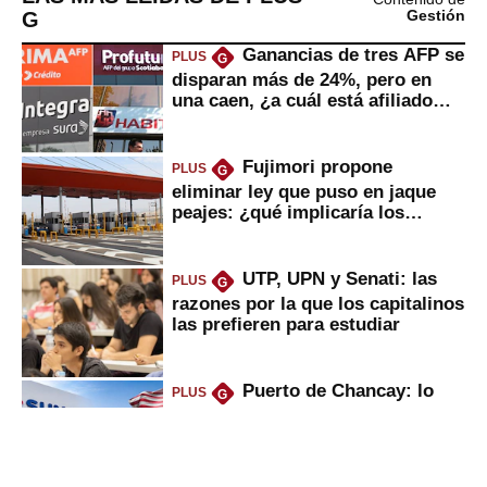
G
Gestión
Ganancias de tres AFP se
PLUS
G
disparan más de 24%, pero en
una caen, ¿a cuál está afiliado
usted?
Fujimori propone
PLUS
G
eliminar ley que puso en jaque
peajes: ¿qué implicaría los
usuarios?
UTP, UPN y Senati: las
PLUS
G
razones por la que los capitalinos
las prefieren para estudiar
Puerto de Chancay: lo
PLUS
G
que trae la marcha blanca por
uso de tecnología de EE.UU. en
mercancías