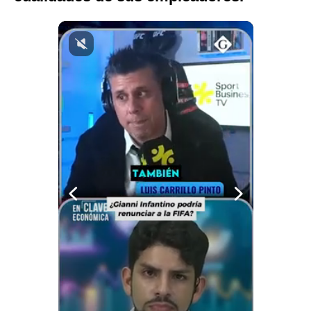
Notas Contratadas
Podcast
Gestión TV
Videos
Fotogalerías
gestion.pe
¿quiénes
Somos?
Términos
Y
Condiciones
Política
De
Privacidad