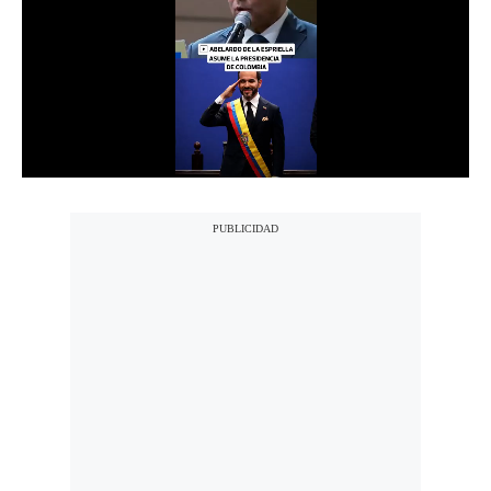
Notas Contratadas
Podcast
Gestión TV
Videos
Fotogalerías
gestion.pe
¿quiénes
Somos?
Términos
Y
Condiciones
Política
De
Privacidad