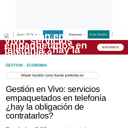
Últimas Noticias
Empresas G
Empresas
G de Gestión
Finanzas
Lo último
Peru Quiosco
SUSCRÍBETE
Portada
GESTION
>
ECONOMIA
Empresas
Añadir
Gestión
como fuente preferida en
Management & Empleo
Gestión en Vivo: servicios
Economía
empaquetados en telefonía
¿hay la obligación de
Mercados
contratarlos?
Perú
Política