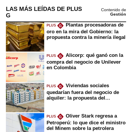
LAS MÁS LEÍDAS DE PLUS
Contenido de
G
Gestión
Plantas procesadoras de
PLUS
G
oro en la mira del Gobierno: la
propuesta contra la minería ilegal
Alicorp: qué ganó con la
PLUS
G
compra del negocio de Unilever
en Colombia
Viviendas sociales
PLUS
G
quedarían fuera del negocio de
alquiler: la propuesta del
gobierno
Oliver Stark regresa a
PLUS
G
Petroperú: lo que dice el ministro
del Minem sobre la petrolera