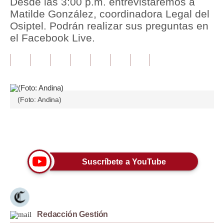
Desde las 3:00 p.m. entrevistaremos a
Matilde González, coordinadora Legal del
Tu Dinero
Osiptel. Podrán realizar sus preguntas en
el Facebook Live.
Finanzas Personales
Inmobiliarias
Plus G
Opinión
(Foto: Andina)
Editorial
Únete a nuestro canal
Pregunta de hoy
Blogs
Suscríbete a YouTube
Tendencias
Lujo
Redacción Gestión
Viajes