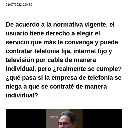
21/07/2022 12H50
Moda
Estilos
De acuerdo a la normativa vigente, el
Mundo
usuario tiene derecho a elegir el
servicio que más le convenga y puede
EEUU
contratar telefonía fija, internet fijo y
México
televisión por cable de manera
España
individual, pero ¿realmente se cumple?
¿qué pasa si la empresa de telefonía se
Internacional
niega a que se contraté de manera
Tecnología
individual?
Club del Suscriptor
Mix
G de Gestión