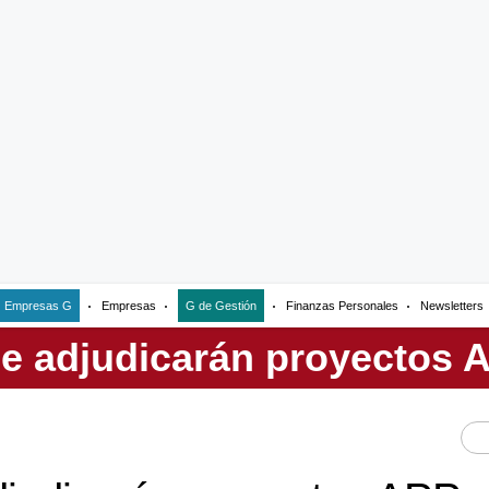
Empresas G
Empresas
G de Gestión
Finanzas Personales
Newsletters