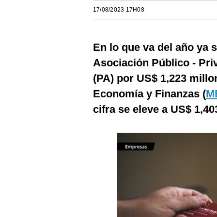
Estilos
17/08/2023 17H08
Mundo
En lo que va del año ya 
EEUU
Asociación Público - Pri
México
(PA) por US$ 1,223 millon
España
Economía y Finanzas (
M
Internacional
cifra se eleve a US$ 1,40
Tecnología
Club del Suscriptor
Mix
G de Gestión
Notas Contratadas