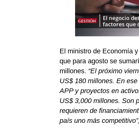
Podcast
Gestión TV
Videos
Fotogalerías
El ministro de Economía y
que para agosto se sumar
gestion.pe
millones.
“El próximo vier
¿quiénes
US$ 180 millones. En ese 
Somos?
APP y proyectos en activos
Términos
US$ 3,000 millones. Son p
Y
Condiciones
requieren de financiamien
Política
país uno más competitivo”
De
Privacidad
Politica