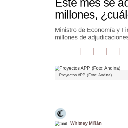
Este mes se a
Finanzas Personales
millones, ¿cuá
Inmobiliarias
Ministro de Economía y F
Plus G
millones de adjudicacione
Opinión
Editorial
Pregunta de hoy
Proyectos APP. (Foto: Andina)
Blogs
Tendencias
Únete a nuestro canal
Lujo
Viajes
Moda
Whitney Miñán