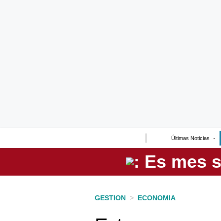
Lo último
Peru Quiosco
Portada
Empresas
Management & Empleo
Economía
Últimas Noticias
Mercados
Perú
Política
GESTION
>
ECONOMIA
Tu Dinero