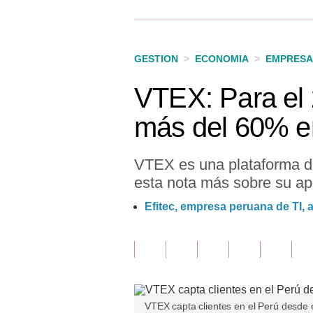
Finanzas Personales
Inmobiliarias
GESTION
>
ECONOMIA
>
EMPRESA
Plus G
VTEX: Para el 
Opinión
más del 60% e
Editorial
Pregunta de hoy
VTEX es una plataforma de
esta nota más sobre su ap
Blogs
Efitec, empresa peruana de TI, 
Tendencias
Lujo
Viajes
Moda
VTEX capta clientes en el Perú desde 