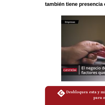
Podcast
también tiene presencia
Gestión TV
Videos
Fotogalerías
gestion.pe
¿quiénes
Somos?
Términos
Y
Condiciones
Política
De
Privacidad
Politica