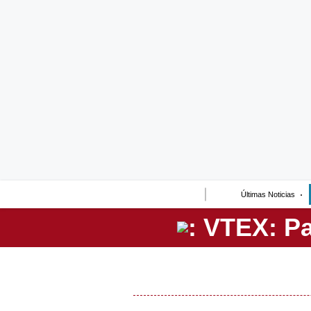
Lo último
Peru Quiosco
Portada
Empresas
Management & Empleo
Economía
Últimas Noticias
Mercados
Perú
Política
Tu Dinero