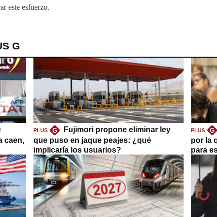
ar este esfuerzo.
US G
e
Fujimori propone eliminar ley
G
G
PLUS
PLUS
a caen,
que puso en jaque peajes: ¿qué
por la 
implicaría los usuarios?
para es