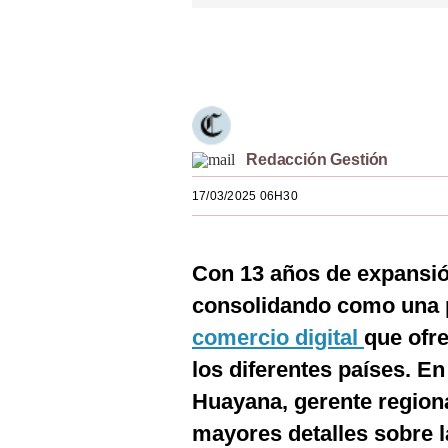
Estilos
Únete a nuestro canal
Mundo
EEUU
México
Redacción Gestión
España
17/03/2025 06H30
Internacional
Tecnología
Con 13 años de expansió
Club del Suscriptor
consolidando como una 
comercio digital
que ofre
Mix
los diferentes países. E
G de Gestión
Huayana, gerente region
Notas Contratadas
mayores detalles sobre 