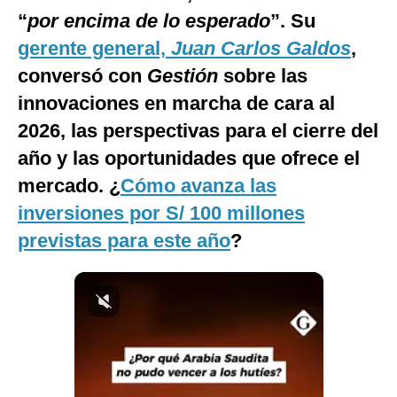
“
por encima de lo esperado
”. Su
Notas Contratadas
gerente general,
Juan Carlos Galdos
,
Podcast
conversó con
Gestión
sobre las
Gestión TV
innovaciones en marcha de cara al
Videos
2026, las perspectivas para el cierre del
año y las oportunidades que ofrece el
Fotogalerías
mercado. ¿
Cómo avanza las
inversiones por S/ 100 millones
previstas para este año
?
gestion.pe
¿quiénes
Somos?
Términos
Y
Condiciones
Política
De
Privacidad