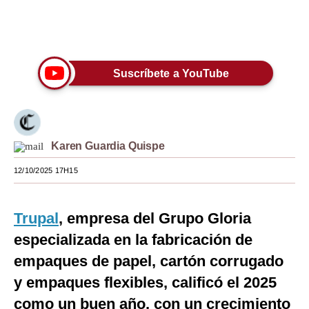
Moda
Únete a nuestro canal
Estilos
Suscríbete a YouTube
Mundo
EEUU
México
Karen Guardia Quispe
España
12/10/2025 17H15
Internacional
Tecnología
Trupal
, empresa del Grupo Gloria
especializada en la fabricación de
Club del Suscriptor
empaques de papel, cartón corrugado
Mix
y empaques flexibles, calificó el 2025
G de Gestión
como un buen año, con un crecimiento