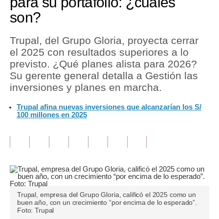
para su portafolio: ¿cuáles
son?
Tu Dinero
Finanzas Personales
Trupal, del Grupo Gloria, proyecta cerrar
el 2025 con resultados superiores a lo
Inmobiliarias
previsto. ¿Qué planes alista para 2026?
Su gerente general detalla a Gestión las
Plus G
inversiones y planes en marcha.
Opinión
Trupal afina nuevas inversiones que alcanzarían los S/
100 millones en 2025
Editorial
Pregunta de hoy
Blogs
Tendencias
Lujo
Trupal, empresa del Grupo Gloria, calificó el 2025 como un
buen año, con un crecimiento “por encima de lo esperado”.
Foto: Trupal
Viajes