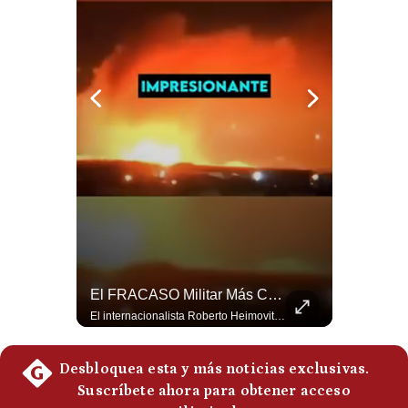
Politica
De
Cookies
Preguntas
Frecuentes
Aranceles De Trump Ponen Bajo Presión A Las Exportaciones Del Perú | #EnClaveEconómica
El FRACASO Militar Más Caro De Medio Oriente | #radar24
Analizamos la decisión de Estados Unidos de imponer nuevos aranceles a Perú y otros 59 países por presuntos incumplimientos relacionados con el trabajo forzoso. Esta medida amenaza envíos peruanos valorados en más de US$ 5.300 millones, lo que representa casi la mitad de todo lo que el Perú exportó al mercado estadounidense el año pasado. #EconomiaPeru #ExportacionesPeru #DonaldTrump #Aranceles #ComercioExterior #ArancelesTrump #NoticiasPeru #EEUU 👉 Suscríbete y activa la campana para no perderte nuestro análisis diario. 🌎 Síguenos en nuestras redes sociales: 📌 Web oficial: https://gestion.pe/mundo/ 📌 LinkedIn: http://bit.ly/3HYIET0 📌 X (Twitter): http://bit.ly/4noZtX9 📌 TikTok: http://bit.ly/4evB6TO
El internacionalista Roberto Heimovits señaló que Arabia Saudita posee armamento avanzado comprado por decenas de miles de millones de dólares. Sin embargo, recuerda que combatió durante siete años contra los hutíes sin conseguir derrotarlos, pese a la enorme diferencia de poder militar. #ArabiaSaudita #Hutíes #RobertoHeimovits #Geopolítica #Guerra #NoticiasInternacionales #Shorts 👉 Suscríbete y activa la campana para no perderte nuestro análisis diario. 🌎 Síguenos en nuestras redes sociales: 📌 Web oficial: https://gestion.pe/mundo/ 📌 LinkedIn: http://bit.ly/3HYIET0 📌 X (Twitter): http://bit.ly/4noZtX9 📌 TikTok: http://bit.ly/4evB6TO