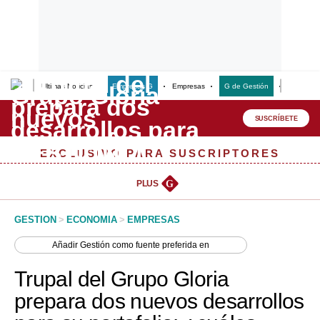
Últimas Noticias
Empresas G
Empresas
G de Gestión
Finanzas
Lo último
Peru Quiosco
SUSCRÍBETE
Portada
EXCLUSIVO PARA SUSCRIPTORES
Empresas
PLUS
G
Management & Empleo
GESTION
>
ECONOMIA
>
EMPRESAS
Economía
Añadir
Gestión
como fuente preferida en
Mercados
Trupal del Grupo Gloria
Perú
prepara dos nuevos desarrollos
Política