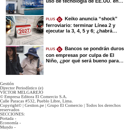
uso de tecnología de EE.UU. en
mercancías
Keiko anuncia “shock”
PLUS
G
ferroviario: terminar Línea 2 y
ejecutar la 3, 4, 5 y 6; ¿habrá
avances?
Bancos se pondrán duros
PLUS
G
con empresas por culpa de El
Niño, ¿por qué será bueno para
ahorristas?
Gestión
Director Periodístico (e)
VÍCTOR MELGAREJO
© Empresa Editora El Comercio S.A.
Calle Paracas #532, Pueblo Libre, Lima.
Copyright© | Gestion.pe | Grupo El Comercio | Todos los derechos
reservados
SECCIONES:
Portada
-
Economía
-
Mundo
-