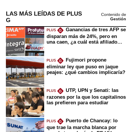
LAS MÁS LEÍDAS DE PLUS
Contenido de
G
Gestión
Ganancias de tres AFP se
PLUS
G
disparan más de 24%, pero en
una caen, ¿a cuál está afiliado
usted?
Fujimori propone
PLUS
G
eliminar ley que puso en jaque
peajes: ¿qué cambios implicaría?
UTP, UPN y Senati: las
PLUS
G
razones por la que los capitalinos
las prefieren para estudiar
Puerto de Chancay: lo
PLUS
G
que trae la marcha blanca por