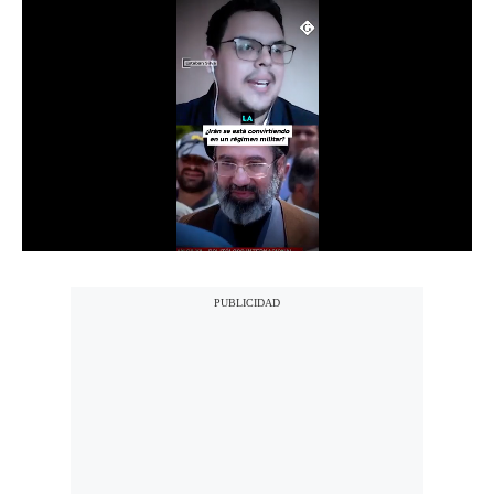
Notas Contratadas
Podcast
Gestión TV
Videos
Fotogalerías
gestion.pe
¿quiénes
Somos?
Términos
Y
Condiciones
Política
De
Privacidad