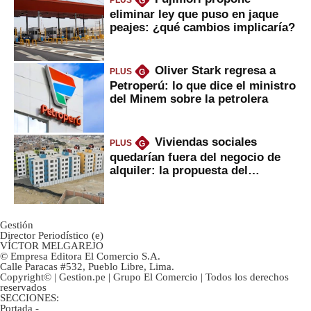
G
eliminar ley que puso en jaque
peajes: ¿qué cambios implicaría?
Oliver Stark regresa a
PLUS
G
Petroperú: lo que dice el ministro
del Minem sobre la petrolera
Viviendas sociales
PLUS
G
quedarían fuera del negocio de
alquiler: la propuesta del
gobierno
Gestión
Director Periodístico (e)
VÍCTOR MELGAREJO
© Empresa Editora El Comercio S.A.
Calle Paracas #532, Pueblo Libre, Lima.
Copyright© | Gestion.pe | Grupo El Comercio | Todos los derechos
reservados
SECCIONES:
Portada
-