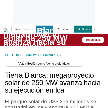
Últimas Noticias
Empresas G
Empresas
G de Gestión
Finanzas
Lo último
Peru Quiosco
SUSCRÍBETE
Portada
GESTION
>
ECONOMIA
>
EMPRESAS
Empresas
Añadir
Gestión
como fuente preferida en
Management & Empleo
Tierra Blanca: megaproyecto
Economía
solar de 250 MW avanza hacia
su ejecución en Ica
Mercados
Perú
El parque solar de US$ 375 millones se
construirá en Ica y aportará 250 MW al
Política