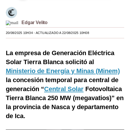
Moda
Estilos
Edgar Velito
Mundo
20/08/2025 10H34
- ACTUALIZADO A 22/08/2025 10H08
EEUU
La empresa de Generación Eléctrica
México
Solar Tierra Blanca solicitó al
España
Ministerio de Energía y Minas (Minem)
Internacional
la concesión temporal para central de
generación “
Central Solar
Fotovoltaica
Tecnología
Tierra Blanca 250 MW (megavatios)” en
Club del Suscriptor
la provincia de Nasca y departamento
Mix
de Ica.
G de Gestión