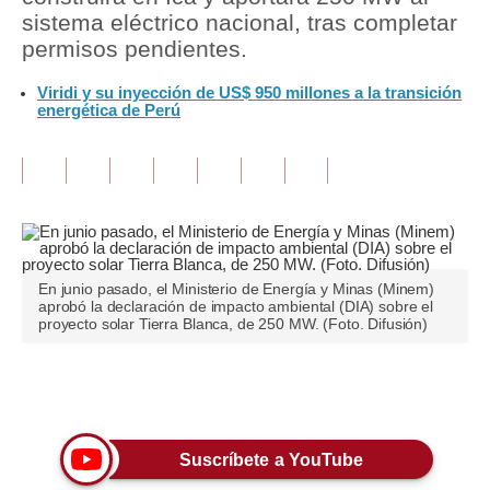
sistema eléctrico nacional, tras completar
Tu Dinero
permisos pendientes.
Finanzas Personales
Viridi y su inyección de US$ 950 millones a la transición
energética de Perú
Inmobiliarias
Plus G
Opinión
Editorial
En junio pasado, el Ministerio de Energía y Minas (Minem)
Pregunta de hoy
aprobó la declaración de impacto ambiental (DIA) sobre el
proyecto solar Tierra Blanca, de 250 MW. (Foto. Difusión)
Blogs
Tendencias
Únete a nuestro canal
Lujo
Suscríbete a YouTube
Viajes