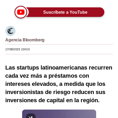
Moda
Suscríbete a YouTube
Estilos
Mundo
EEUU
Agencia Bloomberg
17/08/2023 21H10
México
España
Las startups latinoamericanas recurren
Internacional
cada vez más a préstamos con
Tecnología
intereses elevados, a medida que los
inversionistas de riesgo reducen sus
Club del Suscriptor
inversiones de capital en la región.
Mix
G de Gestión