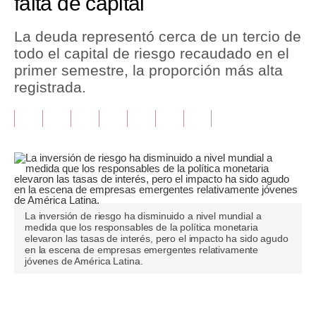
falta de capital
Tu Dinero
La deuda representó cerca de un tercio de
todo el capital de riesgo recaudado en el
Finanzas Personales
primer semestre, la proporción más alta
Inmobiliarias
registrada.
Plus G
Opinión
Editorial
Pregunta de hoy
La inversión de riesgo ha disminuido a nivel mundial a
Blogs
medida que los responsables de la política monetaria
elevaron las tasas de interés, pero el impacto ha sido agudo
en la escena de empresas emergentes relativamente
Tendencias
jóvenes de América Latina.
Lujo
Únete a nuestro canal
Viajes