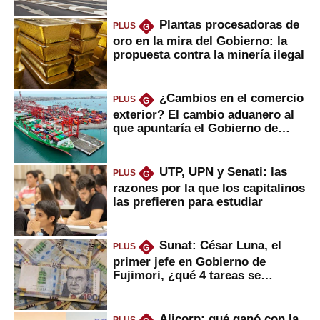
Plantas procesadoras de
PLUS
G
oro en la mira del Gobierno: la
propuesta contra la minería ilegal
¿Cambios en el comercio
PLUS
G
exterior? El cambio aduanero al
que apuntaría el Gobierno de
Fujimori
UTP, UPN y Senati: las
PLUS
G
razones por la que los capitalinos
las prefieren para estudiar
Sunat: César Luna, el
PLUS
G
primer jefe en Gobierno de
Fujimori, ¿qué 4 tareas se
marcan urgentes?
Alicorp: qué ganó con la