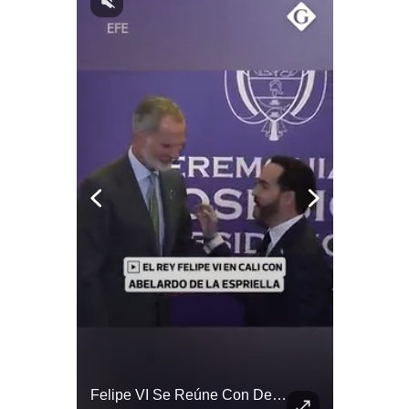
Notas Contratadas
Podcast
Gestión TV
Videos
Fotogalerías
gestion.pe
¿quiénes
Somos?
Términos
Y
Condiciones
Política
De
Tragedia En Tailandia: Joven De 14 Años Ataca A Su Familia Y Colegio | Gestión Mundo
Felipe VI Se Reúne Con De La Espriella Antes De La Investidura | Gestión Mundo
Privacidad