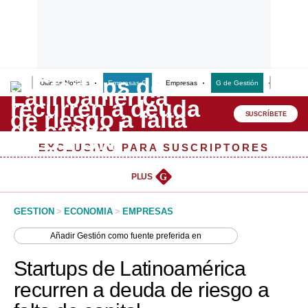
Últimas Noticias
Empresas G
Empresas
G de Gestión
Finanzas
Lo último
Peru Quiosco
SUSCRÍBETE
Portada
EXCLUSIVO PARA SUSCRIPTORES
Empresas
PLUS
G
Management & Empleo
GESTION
>
ECONOMIA
>
EMPRESAS
Economía
Añadir
Gestión
como fuente preferida en
Mercados
Startups de Latinoamérica
Perú
recurren a deuda de riesgo a
Política