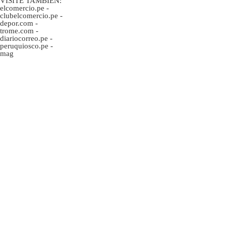
VISITE TAMBIÉN:
elcomercio.pe
-
clubelcomercio.pe
-
depor.com
-
trome.com
-
diariocorreo.pe
-
peruquiosco.pe
-
mag