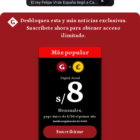
Un adolescente de 14 años mató a sus abuelos y luego atacó su colegio de secundaria en Tailandia, dejando cinco fallecidos adicionales y más de 30 heridos antes de quitarse la vida. Según las autoridades y el primer ministro Anutin Charnvirakul, el hecho habría sido motivado por estrés académico extremo. El suceso reabre el debate sobre la alta posesión de armas de fuego en el país asiático. #Tailandia #Noticias #UltimaHora #NoticiasInternacionales #Shorts 👉 Suscríbete y activa la campana para no perderte nuestro análisis diario. 🌎 Síguenos en nuestras redes sociales: 📌 Web oficial: https://gestion.pe/mundo/ 📌 LinkedIn: http://bit.ly/3HYIET0 📌 X (Twitter): http://bit.ly/4noZtX9 📌 TikTok: http://bit.ly/4evB6TO
El rey Felipe VI de España llegó a Cali para reunirse con el presidente electo de Colombia, Abelardo de la Espriella, horas antes de su histórica investidura presidencial. Un encuentro clave que refuerza las relaciones diplomáticas y bilaterales entre ambas naciones antes de la ceremonia oficial. ¿Qué opinas sobre el papel diplomático de España en la política latinoamericana? #FelipeVI #DeLaEspriella #Colombia #Espana #PoliticaInternacional #Shorts 👉 Suscríbete y activa la campana para no perderte nuestro análisis diario. 🌎 Síguenos en nuestras redes sociales: 📌 Web oficial: https://gestion.pe/mundo/ 📌 LinkedIn: http://bit.ly/3HYIET0 📌 X (Twitter): http://bit.ly/4noZtX9 📌 TikTok: http://bit.ly/4evB6TO
Politica
De
Cookies
Preguntas
Frecuentes