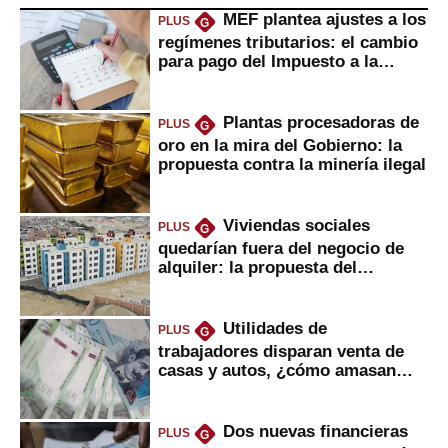
MEF plantea ajustes a los
PLUS
G
regímenes tributarios: el cambio
para pago del Impuesto a la
Renta
Plantas procesadoras de
PLUS
G
oro en la mira del Gobierno: la
propuesta contra la minería ilegal
Viviendas sociales
PLUS
G
quedarían fuera del negocio de
alquiler: la propuesta del
gobierno
Utilidades de
PLUS
G
trabajadores disparan venta de
casas y autos, ¿cómo amasan
tanta liquidez?
Dos nuevas financieras
PLUS
G