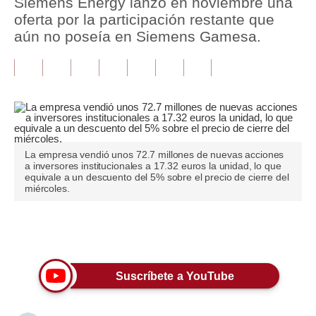
Siemens Energy lanzó en noviembre una
oferta por la participación restante que
Tu Dinero
aún no poseía en Siemens Gamesa.
Finanzas Personales
Inmobiliarias
Plus G
Opinión
La empresa vendió unos 72.7 millones de nuevas acciones
a inversores institucionales a 17.32 euros la unidad, lo que
Editorial
equivale a un descuento del 5% sobre el precio de cierre del
miércoles.
Pregunta de hoy
Blogs
Únete a nuestro canal
Tendencias
Suscríbete a YouTube
Lujo
Viajes