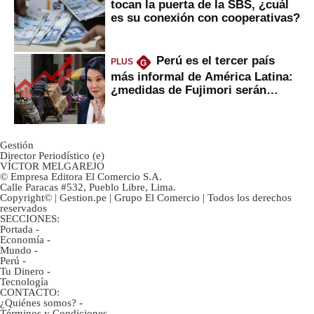
tocan la puerta de la SBS, ¿cuál
es su conexión con cooperativas?
Perú es el tercer país
PLUS
G
más informal de América Latina:
¿medidas de Fujimori serán
eficaces?
Gestión
Director Periodístico (e)
VÍCTOR MELGAREJO
© Empresa Editora El Comercio S.A.
Calle Paracas #532, Pueblo Libre, Lima.
Copyright© | Gestion.pe | Grupo El Comercio | Todos los derechos
reservados
SECCIONES:
Portada
-
Economía
-
Mundo
-
Perú
-
Tu Dinero
-
Tecnología
CONTACTO:
¿Quiénes somos?
-
Términos y Condiciones
-