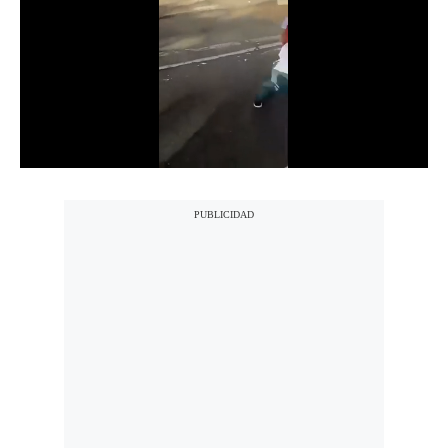
Notas Contratadas
Podcast
Gestión TV
Videos
Fotogalerías
gestion.pe
¿quiénes
Somos?
Términos
Y
Condiciones
Política
De
Privacidad