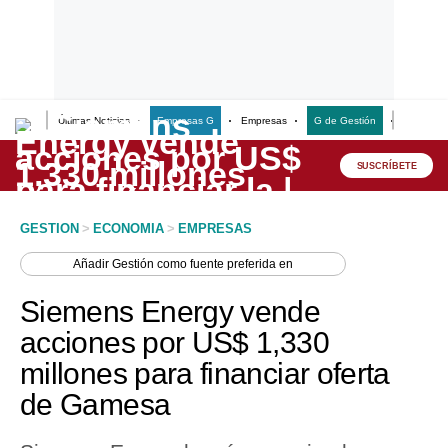
Últimas Noticias
Empresas G
Empresas
G de Gestión
Finanzas
Lo último
Peru Quiosco
SUSCRÍBETE
Portada
GESTION
>
ECONOMIA
>
EMPRESAS
Empresas
Añadir
Gestión
como fuente preferida en
Management & Empleo
Siemens Energy vende
Economía
acciones por US$ 1,330
millones para financiar oferta
Mercados
de Gamesa
Perú
Política