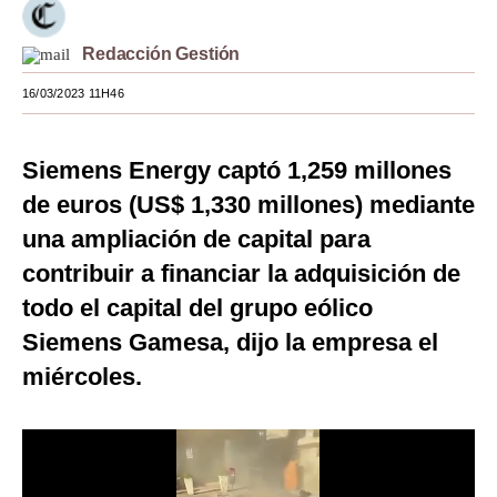
Moda
Redacción Gestión
Estilos
16/03/2023 11H46
Mundo
Siemens Energy captó 1,259 millones
EEUU
de euros (US$ 1,330 millones) mediante
México
una ampliación de capital para
España
contribuir a financiar la adquisición de
Internacional
todo el capital del grupo eólico
Siemens Gamesa, dijo la empresa el
Tecnología
miércoles.
Club del Suscriptor
Mix
G de Gestión