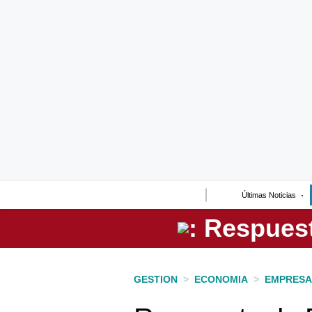
Lo último
Peru Quiosco
Portada
Empresas
Management & Empleo
Economía
Últimas Noticias
Mercados
Perú
Política
GESTION
>
ECONOMIA
>
EMPRESA
Tu Dinero