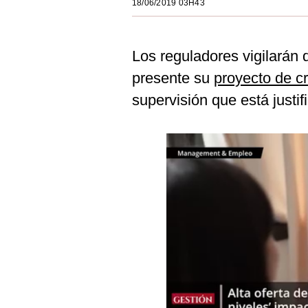
18/06/2019 03H43
Estilos
Mundo
Los reguladores vigilarán
EEUU
presente su
proyecto de c
México
supervisión que está justif
España
Internacional
Tecnología
Club del Suscriptor
Mix
G de Gestión
Notas Contratadas