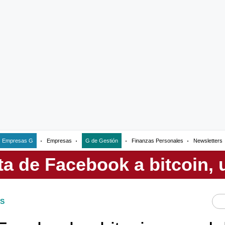
Empresas G
Empresas
G de Gestión
Finanzas Personales
Newsletters
S