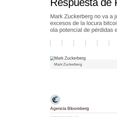
Respuesta de 
Finanzas Personales
Mark Zuckerberg no va a ju
Inmobiliarias
excesos de la locura bitco
Plus G
ola potencial de pérdidas e
Opinión
Editorial
Pregunta de hoy
Mark Zuckerberg
Blogs
Únete a nuestro canal
Tendencias
Lujo
Viajes
Agencia Bloomberg
Moda