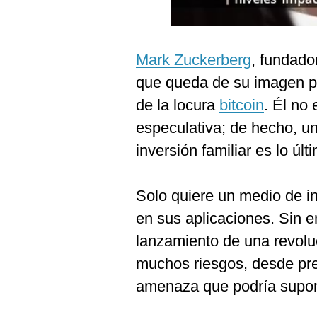
Podcast
Gestión TV
Mark Zuckerberg
, fundador
Videos
que queda de su imagen pú
Fotogalerías
de la locura
bitcoin
. Él no
especulativa; de hecho, un
inversión familiar es lo úl
gestion.pe
¿quiénes
Somos?
Solo quiere un medio de in
en sus aplicaciones. Sin 
Términos
Y
lanzamiento de una revolu
Condiciones
muchos riesgos, desde pr
Política
De
amenaza que podría suponer
Privacidad
Politica