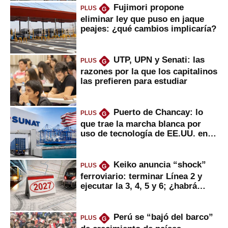
Fujimori propone
PLUS
G
eliminar ley que puso en jaque
peajes: ¿qué cambios implicaría?
UTP, UPN y Senati: las
PLUS
G
razones por la que los capitalinos
las prefieren para estudiar
Puerto de Chancay: lo
PLUS
G
que trae la marcha blanca por
uso de tecnología de EE.UU. en
mercancías
Keiko anuncia “shock”
PLUS
G
ferroviario: terminar Línea 2 y
ejecutar la 3, 4, 5 y 6; ¿habrá
avances?
Perú se “bajó del barco”
PLUS
G