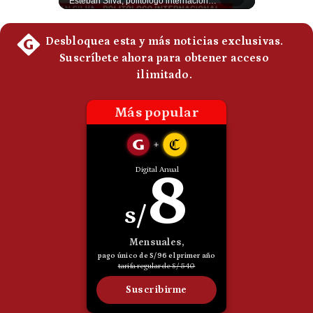
El rey Felipe VI de España llegó a Cali para reunirse con el presidente electo de Colombia, Abelardo de la Espriella, horas antes de su histórica investidura presidencial. Un encuentro clave que refuerza las relaciones diplomáticas y bilaterales entre ambas naciones antes de la ceremonia oficial. ¿Qué opinas sobre el papel diplomático de España en la política latinoamericana? #FelipeVI #DeLaEspriella #Colombia #Espana #PoliticaInternacional #Shorts 👉 Suscríbete y activa la campana para no perderte nuestro análisis diario. 🌎 Síguenos en nuestras redes sociales: 📌 Web oficial: https://gestion.pe/mundo/ 📌 LinkedIn: http://bit.ly/3HYIET0 📌 X (Twitter): http://bit.ly/4noZtX9 📌 TikTok: http://bit.ly/4evB6TO
Esteban Silva, politólogo internacional, explica que Estados Unidos necesita el apoyo territorial y marítimo de sus aliados del Golfo para operar cerca de Irán. Según su análisis, Teherán busca amenazar su estabilidad energética y económica para que estos gobiernos presionen a Washington y lo obliguen a negociar. #Iran #EEUU #Geopolitica #NoticiasInternacionales #Shorts 👉 Suscríbete y activa la campana para no perderte nuestro análisis diario. 🌎 Síguenos en nuestras redes sociales: 📌 Web oficial: https://gestion.pe/mundo/ 📌 LinkedIn: http://bit.ly/3HYIET0 📌 X (Twitter): http://bit.ly/4noZtX9 📌 TikTok: http://bit.ly/4evB6TO
Politica
De
Cookies
Preguntas
Frecuentes