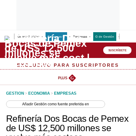
Últimas Noticias
Empresas G
Empresas
G de Gestión
Finanzas
Lo último
Peru Quiosco
SUSCRÍBETE
Portada
EXCLUSIVO PARA SUSCRIPTORES
Empresas
PLUS
G
Management & Empleo
GESTION
>
ECONOMIA
>
EMPRESAS
Economía
Añadir
Gestión
como fuente preferida en
Mercados
Refinería Dos Bocas de Pemex
Perú
de US$ 12,500 millones se
Política