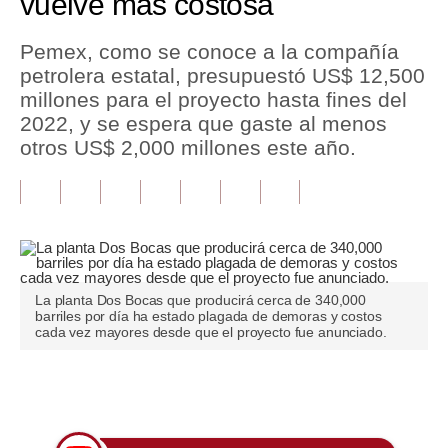
vuelve más costosa
Tu Dinero
Pemex, como se conoce a la compañía
petrolera estatal, presupuestó US$ 12,500
Finanzas Personales
millones para el proyecto hasta fines del
Inmobiliarias
2022, y se espera que gaste al menos
otros US$ 2,000 millones este año.
Plus G
Opinión
Editorial
Pregunta de hoy
La planta Dos Bocas que producirá cerca de 340,000
barriles por día ha estado plagada de demoras y costos
Blogs
cada vez mayores desde que el proyecto fue anunciado.
Tendencias
Únete a nuestro canal
Lujo
Viajes