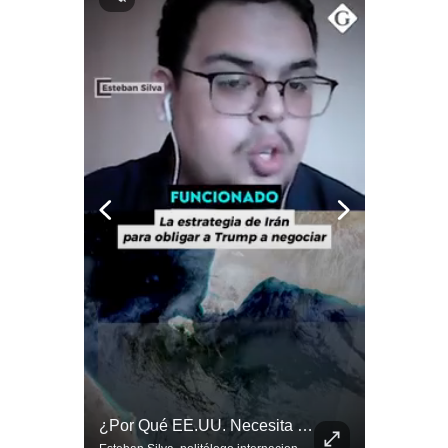
Notas Contratadas
Podcast
Gestión TV
Videos
Fotogalerías
gestion.pe
¿quiénes
Somos?
Términos
Y
Condiciones
Política
Felipe VI Se Reúne Con De La Espriella Antes De La Investidura | Gestión Mundo
¿Por Qué EE.UU. Necesita Desesperadamente Al Golfo? | Gestión Mundo
De
Privacidad