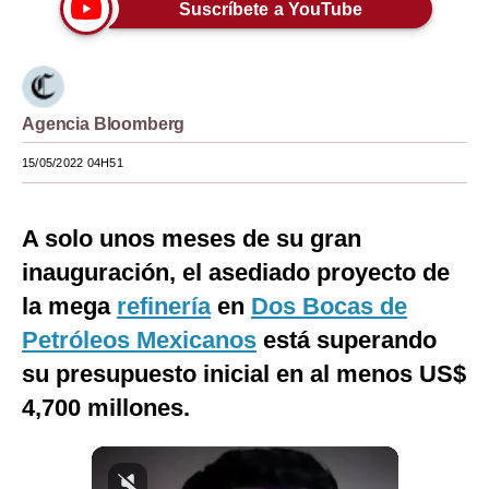
Suscríbete a YouTube
Moda
Estilos
Mundo
Agencia Bloomberg
EEUU
15/05/2022 04H51
México
A solo unos meses de su gran
España
inauguración, el asediado proyecto de
Internacional
la mega
refinería
en
Dos Bocas de
Petróleos Mexicanos
está superando
Tecnología
su presupuesto inicial en al menos US$
Club del Suscriptor
4,700 millones.
Mix
G de Gestión