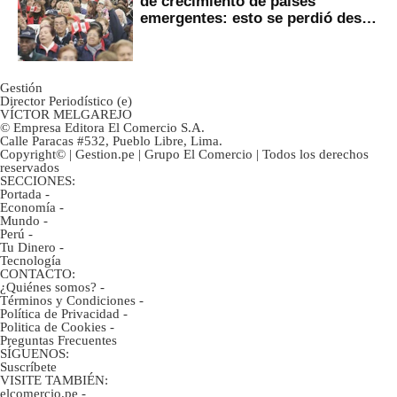
de crecimiento de países
emergentes: esto se perdió desde
2022
Gestión
Director Periodístico (e)
VÍCTOR MELGAREJO
© Empresa Editora El Comercio S.A.
Calle Paracas #532, Pueblo Libre, Lima.
Copyright© | Gestion.pe | Grupo El Comercio | Todos los derechos
reservados
SECCIONES:
Portada
-
Economía
-
Mundo
-
Perú
-
Tu Dinero
-
Tecnología
CONTACTO:
¿Quiénes somos?
-
Términos y Condiciones
-
Política de Privacidad
-
Politica de Cookies
-
Preguntas Frecuentes
SÍGUENOS:
Suscríbete
VISITE TAMBIÉN:
elcomercio.pe
-