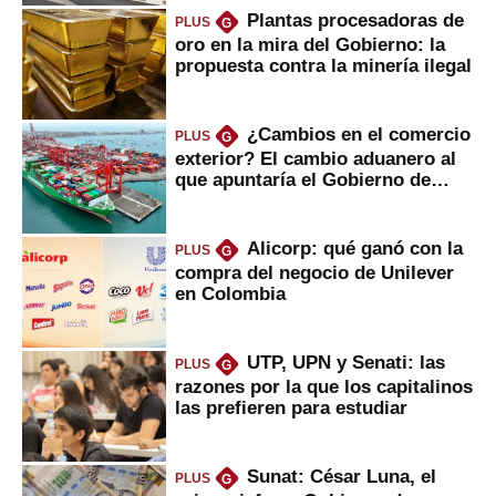
Plantas procesadoras de
PLUS
G
oro en la mira del Gobierno: la
propuesta contra la minería ilegal
¿Cambios en el comercio
PLUS
G
exterior? El cambio aduanero al
que apuntaría el Gobierno de
Fujimori
Alicorp: qué ganó con la
PLUS
G
compra del negocio de Unilever
en Colombia
UTP, UPN y Senati: las
PLUS
G
razones por la que los capitalinos
las prefieren para estudiar
Sunat: César Luna, el
PLUS
G