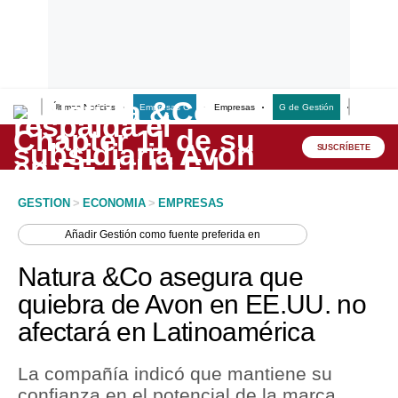
Últimas Noticias
Empresas G
Empresas
G de Gestión
Finanzas
Lo último
Peru Quiosco
SUSCRÍBETE
Portada
GESTION
>
ECONOMIA
>
EMPRESAS
Empresas
Añadir
Gestión
como fuente preferida en
Management & Empleo
Natura &Co asegura que
Economía
quiebra de Avon en EE.UU. no
afectará en Latinoamérica
Mercados
Perú
La compañía indicó que mantiene su
confianza en el potencial de la marca
Política