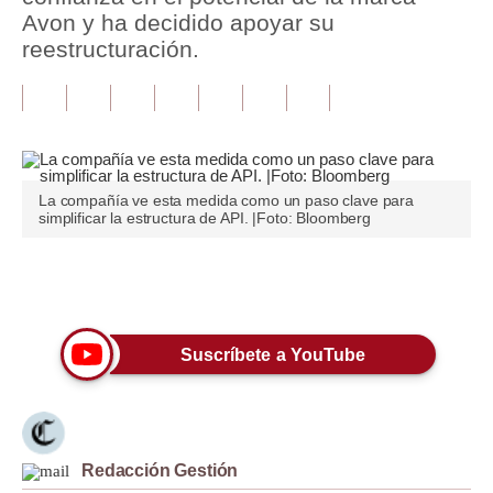
Avon y ha decidido apoyar su
Tu Dinero
reestructuración.
Finanzas Personales
Inmobiliarias
Plus G
La compañía ve esta medida como un paso clave para
Opinión
simplificar la estructura de API. |Foto: Bloomberg
Editorial
Únete a nuestro canal
Pregunta de hoy
Blogs
Suscríbete a YouTube
Tendencias
Lujo
Redacción Gestión
Viajes