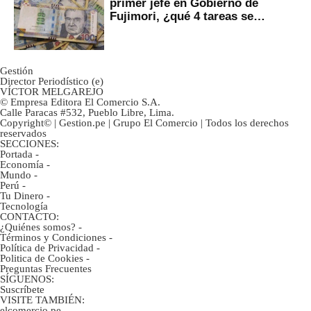
primer jefe en Gobierno de
Fujimori, ¿qué 4 tareas se
marcan urgentes?
Gestión
Director Periodístico (e)
VÍCTOR MELGAREJO
© Empresa Editora El Comercio S.A.
Calle Paracas #532, Pueblo Libre, Lima.
Copyright© | Gestion.pe | Grupo El Comercio | Todos los derechos
reservados
SECCIONES:
Portada
-
Economía
-
Mundo
-
Perú
-
Tu Dinero
-
Tecnología
CONTACTO:
¿Quiénes somos?
-
Términos y Condiciones
-
Política de Privacidad
-
Politica de Cookies
-
Preguntas Frecuentes
SÍGUENOS:
Suscríbete
VISITE TAMBIÉN:
elcomercio.pe
-