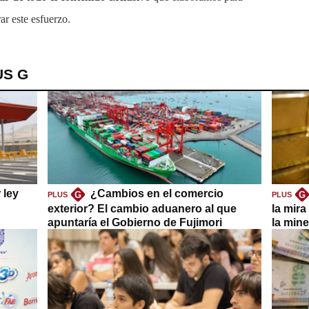
ar este esfuerzo.
US G
 ley
¿Cambios en el comercio
G
G
PLUS
PLUS
exterior? El cambio aduanero al que
la mira
apuntaría el Gobierno de Fujimori
la mine