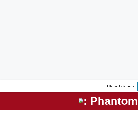
Lo último
Peru Quiosco
Portada
Empresas
Management & Empleo
Economía
Últimas Noticias
Mercados
Perú
Política
Tu Dinero