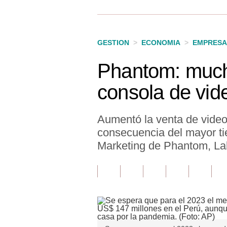
Finanzas Personales
Inmobiliarias
GESTION
>
ECONOMIA
>
EMPRESA
Plus G
Phantom: much
Opinión
consola de vid
Editorial
Pregunta de hoy
Aumentó la venta de video
consecuencia del mayor ti
Blogs
Marketing de Phantom, La
Tendencias
Lujo
Viajes
Moda