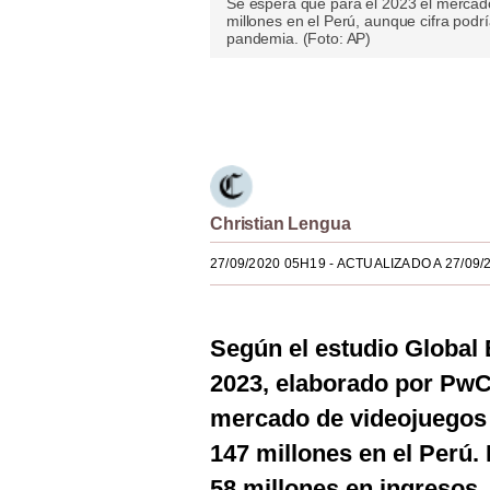
Se espera que para el 2023 el mercad
millones en el Perú, aunque cifra pod
Estilos
pandemia. (Foto: AP)
Mundo
Únete a nuestro canal
EEUU
México
España
Christian Lengua
Internacional
27/09/2020 05H19
- ACTUALIZADO A 27/09/
Tecnología
Club del Suscriptor
Según el estudio Global
Mix
2023, elaborado por PwC,
mercado de videojuegos 
G de Gestión
147 millones en el Perú. 
Notas Contratadas
58 millones en ingresos,