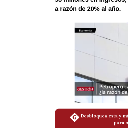
Podcast
a razón de 20% al año.
Gestión TV
Videos
Fotogalerías
gestion.pe
¿quiénes
Somos?
Términos
Y
Condiciones
Política
De
Privacidad
Politica