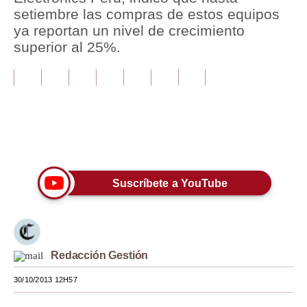
setiembre las compras de estos equipos
Tu Dinero
ya reportan un nivel de crecimiento
superior al 25%.
Finanzas Personales
Inmobiliarias
Plus G
Opinión
Únete a nuestro canal
Editorial
Suscríbete a YouTube
Pregunta de hoy
Blogs
Tendencias
Redacción Gestión
Lujo
30/10/2013 12H57
Viajes