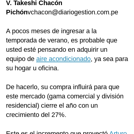
V. Takeshi Chacón
Politica
Pichón
vchacon@diariogestion.com.pe
De
Cookies
Preguntas
A pocos meses de ingresar a la
Frecuentes
temporada de verano, es probable que
usted esté pensando en adquirir un
equipo de
aire acondicionado
, ya sea para
su hogar u oficina.
De hacerlo, su compra influirá para que
este mercado (gama comercial y división
residencial) cierre el año con un
crecimiento del 27%.
Este es el incremento que proyectó
Arturo