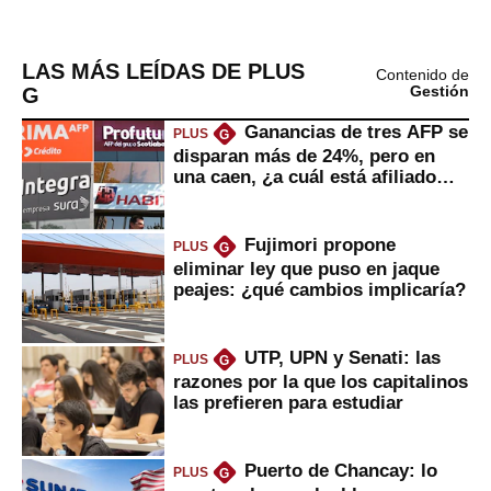
LAS MÁS LEÍDAS DE PLUS
Contenido de
G
Gestión
Ganancias de tres AFP se
PLUS
G
disparan más de 24%, pero en
una caen, ¿a cuál está afiliado
usted?
Fujimori propone
PLUS
G
eliminar ley que puso en jaque
peajes: ¿qué cambios implicaría?
UTP, UPN y Senati: las
PLUS
G
razones por la que los capitalinos
las prefieren para estudiar
Puerto de Chancay: lo
PLUS
G