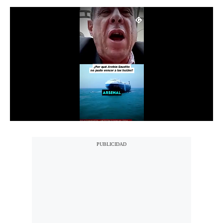
Moda
Estilos
Mundo
EEUU
México
España
Internacional
Tecnología
Club del Suscriptor
Mix
G de Gestión