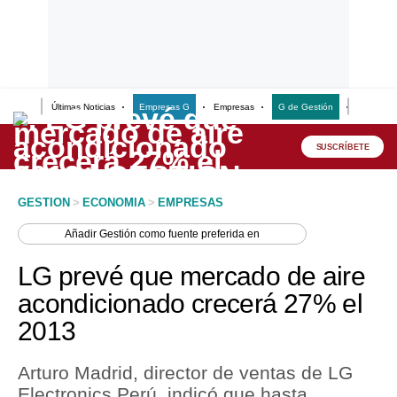
Últimas Noticias
Empresas G
Empresas
G de Gestión
Finanzas
Lo último
Peru Quiosco
SUSCRÍBETE
Portada
GESTION
>
ECONOMIA
>
EMPRESAS
Empresas
Añadir
Gestión
como fuente preferida en
Management & Empleo
LG prevé que mercado de aire
Economía
acondicionado crecerá 27% el
2013
Mercados
Perú
Arturo Madrid, director de ventas de LG
Electronics Perú, indicó que hasta
Política