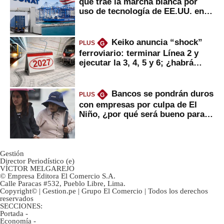
que trae la marcha blanca por
uso de tecnología de EE.UU. en
mercancías
Keiko anuncia “shock”
PLUS
G
ferroviario: terminar Línea 2 y
ejecutar la 3, 4, 5 y 6; ¿habrá
avances?
Bancos se pondrán duros
PLUS
G
con empresas por culpa de El
Niño, ¿por qué será bueno para
ahorristas?
Gestión
Director Periodístico (e)
VÍCTOR MELGAREJO
© Empresa Editora El Comercio S.A.
Calle Paracas #532, Pueblo Libre, Lima.
Copyright© | Gestion.pe | Grupo El Comercio | Todos los derechos
reservados
SECCIONES:
Portada
-
Economía
-