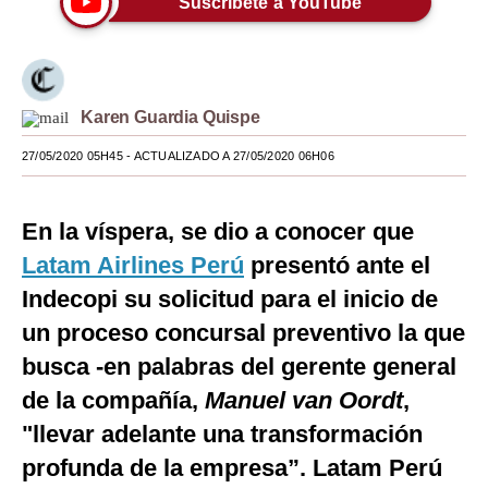
Suscríbete a YouTube
Moda
Estilos
Karen Guardia Quispe
Mundo
27/05/2020 05H45
- ACTUALIZADO A 27/05/2020 06H06
EEUU
México
En la víspera, se dio a conocer que
España
Latam Airlines Perú
presentó ante el
Internacional
Indecopi su solicitud para el inicio de
un proceso concursal preventivo la que
Tecnología
busca -en palabras del gerente general
Club del Suscriptor
de la compañía,
Manuel van Oordt
,
Mix
"llevar adelante una transformación
profunda de la empresa”. Latam Perú
G de Gestión