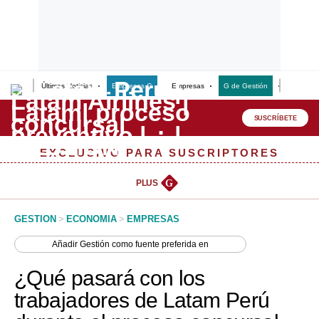
Últimas Noticias
Empresas G
Empresas
G de Gestión
Finanzas
Lo último
Peru Quiosco
SUSCRÍBETE
Portada
EXCLUSIVO PARA SUSCRIPTORES
Empresas
PLUS
G
Management & Empleo
GESTION
>
ECONOMIA
>
EMPRESAS
Economía
Añadir
Gestión
como fuente preferida en
Mercados
¿Qué pasará con los
Perú
trabajadores de Latam Perú
Política