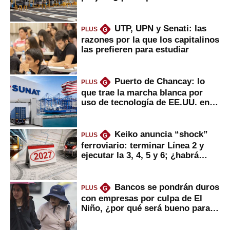
usuarios?
UTP, UPN y Senati: las
PLUS
G
razones por la que los capitalinos
las prefieren para estudiar
Puerto de Chancay: lo
PLUS
G
que trae la marcha blanca por
uso de tecnología de EE.UU. en
mercancías
Keiko anuncia “shock”
PLUS
G
ferroviario: terminar Línea 2 y
ejecutar la 3, 4, 5 y 6; ¿habrá
avances?
Bancos se pondrán duros
PLUS
G
con empresas por culpa de El
Niño, ¿por qué será bueno para
ahorristas?