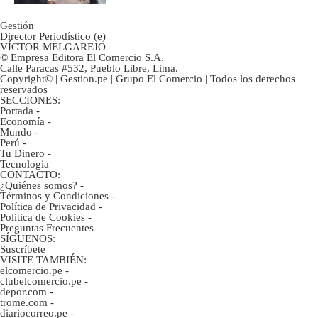
Gestión
Director Periodístico (e)
VÍCTOR MELGAREJO
© Empresa Editora El Comercio S.A.
Calle Paracas #532, Pueblo Libre, Lima.
Copyright© | Gestion.pe | Grupo El Comercio | Todos los derechos
reservados
SECCIONES:
Portada
-
Economía
-
Mundo
-
Perú
-
Tu Dinero
-
Tecnología
CONTACTO:
¿Quiénes somos?
-
Términos y Condiciones
-
Política de Privacidad
-
Politica de Cookies
-
Preguntas Frecuentes
SÍGUENOS:
Suscríbete
VISITE TAMBIÉN:
elcomercio.pe
-
clubelcomercio.pe
-
depor.com
-
trome.com
-
diariocorreo.pe
-