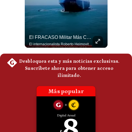
Politica
De
Cookies
Preguntas
Frecuentes
¿Por Qué Irán Ya NO Le Teme A Donald Trump? | #radar24
El FRACASO Militar Más Caro De Medio Oriente | #radar24
Según el entrevistado, las repetidas amenazas de Donald Trump y sus posteriores retrocesos habrían reducido su credibilidad ante Irán. Los nuevos sectores radicales iraníes interpretarían esta conducta como una señal de debilidad y considerarían que resistir durante meses frente a Estados Unidos ya representa una victoria. #DonaldTrump #Irán #EstadosUnidos #Geopolitica #NoticiasInternacionales #Shorts #MedioOriente 👉 Suscríbete y activa la campana para no perderte nuestro análisis diario. 🌎 Síguenos en nuestras redes sociales: 📌 Web oficial: https://gestion.pe/mundo/ 📌 LinkedIn: http://bit.ly/3HYIET0 📌 X (Twitter): http://bit.ly/4noZtX9 📌 TikTok: http://bit.ly/4evB6TO
El internacionalista Roberto Heimovits señaló que Arabia Saudita posee armamento avanzado comprado por decenas de miles de millones de dólares. Sin embargo, recuerda que combatió durante siete años contra los hutíes sin conseguir derrotarlos, pese a la enorme diferencia de poder militar. #ArabiaSaudita #Hutíes #RobertoHeimovits #Geopolítica #Guerra #NoticiasInternacionales #Shorts 👉 Suscríbete y activa la campana para no perderte nuestro análisis diario. 🌎 Síguenos en nuestras redes sociales: 📌 Web oficial: https://gestion.pe/mundo/ 📌 LinkedIn: http://bit.ly/3HYIET0 📌 X (Twitter): http://bit.ly/4noZtX9 📌 TikTok: http://bit.ly/4evB6TO