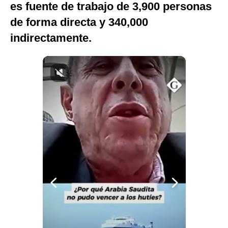
es fuente de trabajo de 3,900 personas
Notas Contratadas
de forma directa y 340,000
Podcast
indirectamente.
Gestión TV
Videos
Fotogalerías
gestion.pe
¿quiénes
Somos?
Términos
Y
Condiciones
Política
De
Privacidad