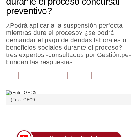
durante el proceso concursal
preventivo?
Tu Dinero
Finanzas Personales
¿Podrá aplicar a la suspensión perfecta
mientras dure el proceso? ¿se podrá
Inmobiliarias
demandar el pago de deudas laborales o
beneficios sociales durante el proceso?
Plus G
tres expertos -consultados por Gestión.pe-
Opinión
brindan las respuestas.
Editorial
Pregunta de hoy
Blogs
(Foto: GEC9
Tendencias
Únete a nuestro canal
Lujo
Viajes