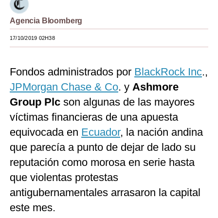
Moda
Agencia Bloomberg
Estilos
17/10/2019 02H38
Mundo
Fondos administrados por
BlackRock Inc
.,
EEUU
JPMorgan Chase & Co
. y
Ashmore
México
Group Plc
son algunas de las mayores
España
víctimas financieras de una apuesta
equivocada en
Ecuador
, la nación andina
Internacional
que parecía a punto de dejar de lado su
Tecnología
reputación como morosa en serie hasta
Club del Suscriptor
que violentas protestas
Mix
antigubernamentales arrasaron la capital
este mes.
G de Gestión