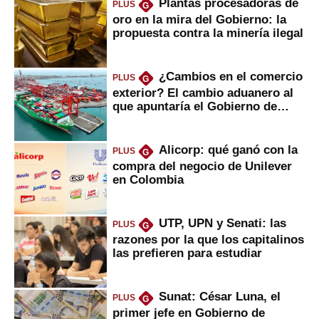
Plantas procesadoras de
PLUS
G
oro en la mira del Gobierno: la
propuesta contra la minería ilegal
¿Cambios en el comercio
PLUS
G
exterior? El cambio aduanero al
que apuntaría el Gobierno de
Fujimori
Alicorp: qué ganó con la
PLUS
G
compra del negocio de Unilever
en Colombia
UTP, UPN y Senati: las
PLUS
G
razones por la que los capitalinos
las prefieren para estudiar
Sunat: César Luna, el
PLUS
G
primer jefe en Gobierno de