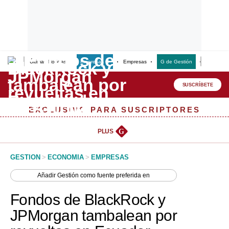
Últimas Noticias
Empresas G
Empresas
G de Gestión
Finanzas
Lo último
Peru Quiosco
SUSCRÍBETE
Portada
EXCLUSIVO PARA SUSCRIPTORES
Empresas
PLUS
G
Management & Empleo
GESTION
>
ECONOMIA
>
EMPRESAS
Economía
Añadir
Gestión
como fuente preferida en
Mercados
Fondos de BlackRock y
Perú
JPMorgan tambalean por
Política