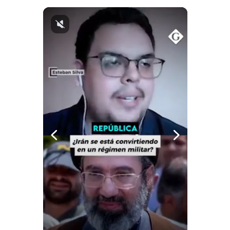
Notas Contratadas
Podcast
Gestión TV
Videos
Fotogalerías
gestion.pe
¿quiénes
Somos?
Términos
Y
Condiciones
Política
De
Privacidad