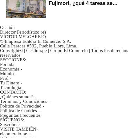
Fujimori, ¿qué 4 tareas se
marcan urgentes?
Gestión
Director Periodístico (e)
VÍCTOR MELGAREJO
© Empresa Editora El Comercio S.A.
Calle Paracas #532, Pueblo Libre, Lima.
Copyright© | Gestion.pe | Grupo El Comercio | Todos los derechos
reservados
SECCIONES:
Portada
-
Economía
-
Mundo
-
Perú
-
Tu Dinero
-
Tecnología
CONTACTO:
¿Quiénes somos?
-
Términos y Condiciones
-
Política de Privacidad
-
Politica de Cookies
-
Preguntas Frecuentes
SÍGUENOS:
Suscríbete
VISITE TAMBIÉN:
elcomercio.pe
-