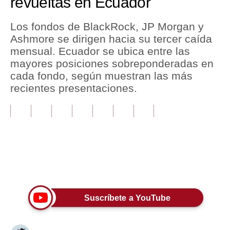
revueltas en Ecuador
Tu Dinero
Los fondos de BlackRock, JP Morgan y
Ashmore se dirigen hacia su tercer caída
Finanzas Personales
mensual. Ecuador se ubica entre las
Inmobiliarias
mayores posiciones sobreponderadas en
cada fondo, según muestran las más
Plus G
recientes presentaciones.
Opinión
Editorial
Pregunta de hoy
Blogs
Únete a nuestro canal
Tendencias
Suscríbete a YouTube
Lujo
Viajes