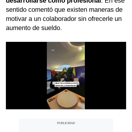
desarrollarse como profesional
. En ese
Notas Contratadas
sentido comentó que existen maneras de
motivar a un colaborador sin ofrecerle un
Podcast
aumento de sueldo.
Gestión TV
Videos
Fotogalerías
gestion.pe
¿quiénes
Somos?
Términos
Y
Condiciones
Política
De
Privacidad