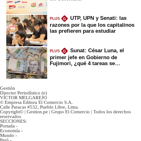
UTP, UPN y Senati: las
PLUS
G
razones por la que los capitalinos
las prefieren para estudiar
Sunat: César Luna, el
PLUS
G
primer jefe en Gobierno de
Fujimori, ¿qué 4 tareas se
marcan urgentes?
Gestión
Director Periodístico (e)
VÍCTOR MELGAREJO
© Empresa Editora El Comercio S.A.
Calle Paracas #532, Pueblo Libre, Lima.
Copyright© | Gestion.pe | Grupo El Comercio | Todos los derechos
reservados
SECCIONES:
Portada
-
Economía
-
Mundo
-
Perú
-