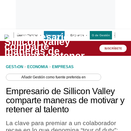
Últimas Noticias
Empresas G
Empresas
G de Gestión
Finanzas
Lo último
Peru Quiosco
SUSCRÍBETE
Portada
GESTION
>
ECONOMIA
>
EMPRESAS
Empresas
Añadir
Gestión
como fuente preferida en
Management & Empleo
Empresario de Sillicon Valley
Economía
comparte maneras de motivar y
retener al talento
Mercados
Perú
La clave para premiar a un colaborador
recae en lo que denomina “tour of duty”;
Política