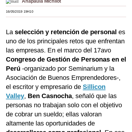
Anapaula Michilot
Moda
16/05/2019 19H10
Estilos
La
selección y retención de personal
es
Mundo
uno de los principales retos que enfrentan
EEUU
las empresas. En el marco del 17avo
México
Congreso de Gestión de Personas en el
Perú
-organizado por Seminarium y la
España
Asociación de Buenos Emprendedores-,
Internacional
el escritor y empresario de
Sillicon
Tecnología
Valley
,
Ben Casnocha
, señaló que las
Club del Suscriptor
personas no trabajan solo con el objetivo
de cobrar un sueldo; ellas valoran
Mix
altamente las oportunidades de
G de Gestión