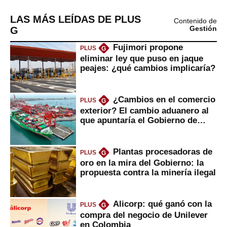
LAS MÁS LEÍDAS DE PLUS
Contenido de
G
Gestión
Fujimori propone
PLUS
G
eliminar ley que puso en jaque
peajes: ¿qué cambios implicaría?
¿Cambios en el comercio
PLUS
G
exterior? El cambio aduanero al
que apuntaría el Gobierno de
Fujimori
Plantas procesadoras de
PLUS
G
oro en la mira del Gobierno: la
propuesta contra la minería ilegal
Alicorp: qué ganó con la
PLUS
G
compra del negocio de Unilever
en Colombia