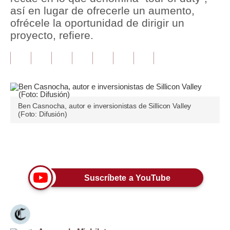
así en lugar de ofrecerle un aumento,
Tu Dinero
ofrécele la oportunidad de dirigir un
proyecto, refiere.
Finanzas Personales
Inmobiliarias
Plus G
Opinión
Ben Casnocha, autor e inversionistas de Sillicon Valley
(Foto: Difusión)
Editorial
Pregunta de hoy
Únete a nuestro canal
Blogs
Suscríbete a YouTube
Tendencias
Lujo
Viajes