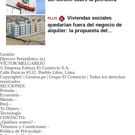
Viviendas sociales
PLUS
G
quedarían fuera del negocio de
alquiler: la propuesta del
gobierno
Gestión
Director Periodístico (e)
VÍCTOR MELGAREJO
© Empresa Editora El Comercio S.A.
Calle Paracas #532, Pueblo Libre, Lima.
Copyright© | Gestion.pe | Grupo El Comercio | Todos los derechos
reservados
SECCIONES:
Portada
-
Economía
-
Mundo
-
Perú
-
Tu Dinero
-
Tecnología
CONTACTO:
¿Quiénes somos?
-
Términos y Condiciones
-
Política de Privacidad
-