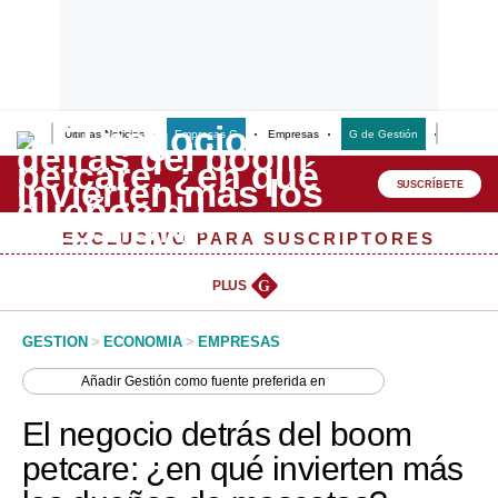
Últimas Noticias
Empresas G
Empresas
G de Gestión
Finanzas
Lo último
Peru Quiosco
SUSCRÍBETE
Portada
EXCLUSIVO PARA SUSCRIPTORES
Empresas
PLUS
G
Management & Empleo
GESTION
>
ECONOMIA
>
EMPRESAS
Economía
Añadir
Gestión
como fuente preferida en
Mercados
El negocio detrás del boom
Perú
petcare: ¿en qué invierten más
Política