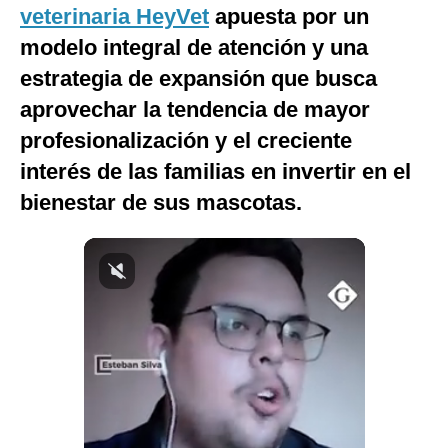
veterinaria HeyVet
apuesta por un
Notas Contratadas
modelo integral de atención y una
Podcast
estrategia de expansión que busca
Gestión TV
aprovechar la tendencia de mayor
profesionalización y el creciente
Videos
interés de las familias en invertir en el
Fotogalerías
bienestar de sus mascotas.
gestion.pe
¿quiénes
Somos?
Términos
Y
Condiciones
Política
De
Privacidad