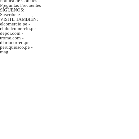
Politica de Cookies
-
Preguntas Frecuentes
SÍGUENOS:
Suscríbete
VISITE TAMBIÉN:
elcomercio.pe
-
clubelcomercio.pe
-
depor.com
-
trome.com
-
diariocorreo.pe
-
peruquiosco.pe
-
mag