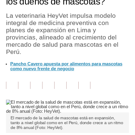
los dueños de mascotas?
Tu Dinero
La veterinaria HeyVet impulsa modelo
integral de medicina preventiva con
Finanzas Personales
planes de expansión en Lima y
Inmobiliarias
provincias, alineado al crecimiento del
mercado de salud para mascotas en el
Plus G
Perú.
Opinión
Pancho Cavero apuesta por alimentos para mascotas
como nuevo frente de negocio
Editorial
Pregunta de hoy
Blogs
Tendencias
El mercado de la salud de mascotas está en expansión,
Lujo
tanto a nivel global como en el Perú, donde crece a un ritmo
de 8% anual (Foto: HeyVet).
Viajes