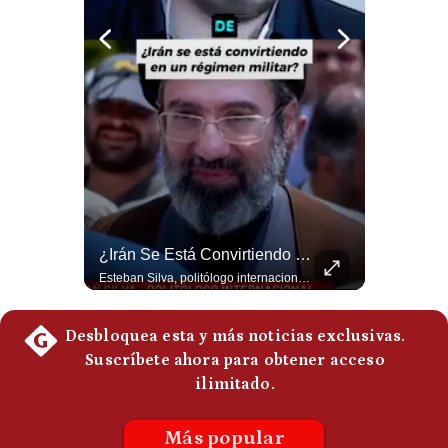
Politica
De
Cookies
Preguntas
Frecuentes
Abelardo De La Espriella Juramenta Como Nuevo Presidente | Gestión Mundo
¿Irán Se Está Convirtiendo En Un Régimen Militar? | #radar24
Momento histórico en Colombia: Abelardo de la Espriella prestó juramento y recibió la banda presidencial en la Arena USC de Cali, convirtiéndose oficialmente en el nuevo Presidente de la República para el periodo 2026-2030. Por primera vez en la historia reciente del país, la investidura presidencial se celebró fuera de Bogotá. ¿Qué opinas del inicio de este nuevo mandato constitucional? #DeLaEspriella #Colombia #PosesionPresidencial #Cali #Shorts 👉 Suscríbete y activa la campana para no perderte nuestro análisis diario. 🌎 Síguenos en nuestras redes sociales: 📌 Web oficial: https://gestion.pe/mundo/ 📌 LinkedIn: http://bit.ly/3HYIET0 📌 X (Twitter): http://bit.ly/4noZtX9 📌 TikTok: http://bit.ly/4evB6TO
Esteban Silva, politólogo internacional, señala que algunos analistas consideran que la estructura religiosa iraní estaría sirviendo para sostener el poder de una cúpula militar. Explica que la Guardia Revolucionaria está aumentando su influencia sobre la seguridad, las decisiones estratégicas y hasta asuntos económicos como el estrecho de Ormuz. #Iran #GuardiaRevolucionaria #Geopolitica #NoticiasInternacionales #Shorts 👉 Suscríbete y activa la campana para no perderte nuestro análisis diario. 🌎 Síguenos en nuestras redes sociales: 📌 Web oficial: https://gestion.pe/mundo/ 📌 LinkedIn: http://bit.ly/3HYIET0 📌 X (Twitter): http://bit.ly/4noZtX9 📌 TikTok: http://bit.ly/4evB6TO