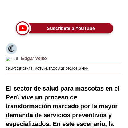
Moda
Únete a nuestro canal
Estilos
Suscríbete a YouTube
Mundo
EEUU
México
Edgar Velito
España
01/10/2025 23H45
- ACTUALIZADO A 23/06/2026 16H00
Internacional
El sector de salud para mascotas en el
Tecnología
Perú vive un proceso de
Club del Suscriptor
transformación marcado por la mayor
Mix
demanda de servicios preventivos y
especializados. En este escenario, la
G de Gestión