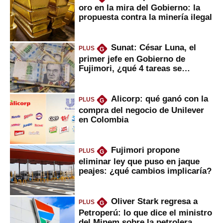
oro en la mira del Gobierno: la
propuesta contra la minería ilegal
Sunat: César Luna, el
PLUS
G
primer jefe en Gobierno de
Fujimori, ¿qué 4 tareas se
marcan urgentes?
Alicorp: qué ganó con la
PLUS
G
compra del negocio de Unilever
en Colombia
Fujimori propone
PLUS
G
eliminar ley que puso en jaque
peajes: ¿qué cambios implicaría?
Oliver Stark regresa a
PLUS
G
Petroperú: lo que dice el ministro
del Minem sobre la petrolera