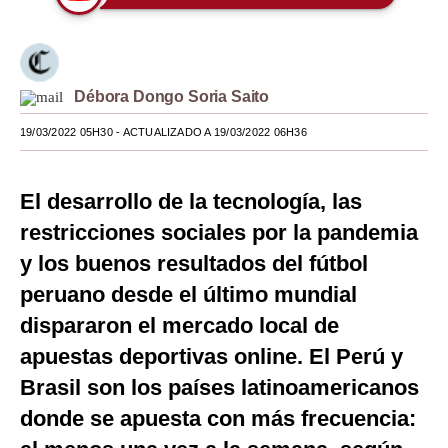
Moda
Estilos
Débora Dongo Soria Saito
Mundo
19/03/2022 05H30
- ACTUALIZADO A 19/03/2022 06H36
EEUU
México
El desarrollo de la tecnología, las
restricciones sociales por la pandemia
España
y los buenos resultados del fútbol
Internacional
peruano desde el último mundial
Tecnología
dispararon el mercado local de
Club del Suscriptor
apuestas deportivas online. El Perú y
Brasil son los países latinoamericanos
Mix
donde se apuesta con más frecuencia:
G de Gestión