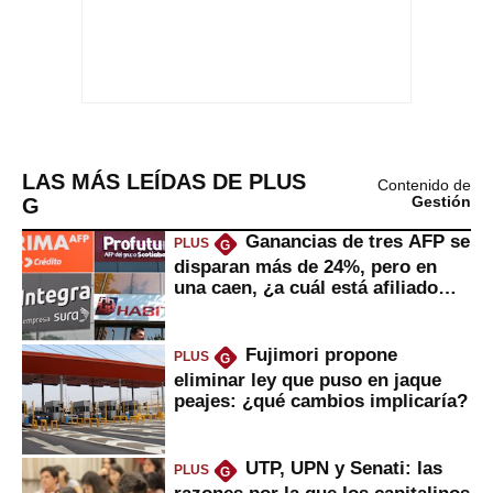
LAS MÁS LEÍDAS DE PLUS
Contenido de
G
Gestión
Ganancias de tres AFP se
PLUS
G
disparan más de 24%, pero en
una caen, ¿a cuál está afiliado
usted?
Fujimori propone
PLUS
G
eliminar ley que puso en jaque
peajes: ¿qué cambios implicaría?
UTP, UPN y Senati: las
PLUS
G
razones por la que los capitalinos