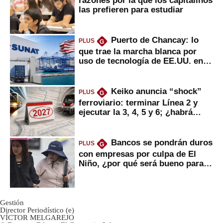
las prefieren para estudiar
Puerto de Chancay: lo
PLUS
G
que trae la marcha blanca por
uso de tecnología de EE.UU. en
mercancías
Keiko anuncia “shock”
PLUS
G
ferroviario: terminar Línea 2 y
ejecutar la 3, 4, 5 y 6; ¿habrá
avances?
Bancos se pondrán duros
PLUS
G
con empresas por culpa de El
Niño, ¿por qué será bueno para
ahorristas?
Gestión
Director Periodístico (e)
VÍCTOR MELGAREJO