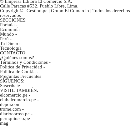
© Empresa Editora El Comercio S.A.
Calle Paracas #532, Pueblo Libre, Lima.
Copyright© | Gestion.pe | Grupo El Comercio | Todos los derechos
reservados
SECCIONES:
Portada
-
Economía
-
Mundo
-
Perú
-
Tu Dinero
-
Tecnología
CONTACTO:
¿Quiénes somos?
-
Términos y Condiciones
-
Política de Privacidad
-
Politica de Cookies
-
Preguntas Frecuentes
SÍGUENOS:
Suscríbete
VISITE TAMBIÉN:
elcomercio.pe
-
clubelcomercio.pe
-
depor.com
-
trome.com
-
diariocorreo.pe
-
peruquiosco.pe
-
mag