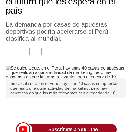
el futuro que les espera en el
país
Tu Dinero
Finanzas Personales
La demanda por casas de apuestas
deportivas podría acelerarse si Perú
Inmobiliarias
clasifica al mundial.
Plus G
Opinión
Editorial
Pregunta de hoy
Se calcula que, en el Perú, hay unas 40 casas de apuestas
que realizan alguna actividad de marketing, pero hay
consenso en que las más relevantes son alrededor de 10.
Blogs
Tendencias
Únete a nuestro canal
Lujo
Viajes
Suscríbete a YouTube