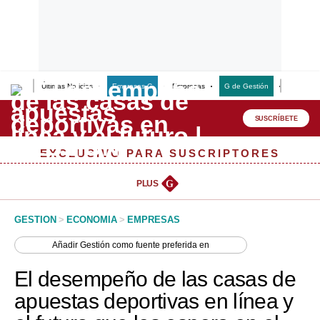
Últimas Noticias
Empresas G
Empresas
G de Gestión
Finanzas
Lo último
Peru Quiosco
SUSCRÍBETE
Portada
EXCLUSIVO PARA SUSCRIPTORES
Empresas
PLUS
G
Management & Empleo
GESTION
>
ECONOMIA
>
EMPRESAS
Economía
Añadir
Gestión
como fuente preferida en
Mercados
El desempeño de las casas de
Perú
apuestas deportivas en línea y
Política