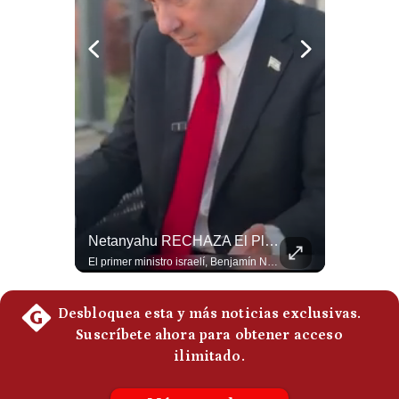
Politica
De
Cookies
Preguntas
Frecuentes
¿Por Qué EE.UU. Necesita Desesperadamente Al Golfo? | Gestión Mundo
Netanyahu RECHAZA El Plan De Trump Para Gaza | Gestión Mundo
Esteban Silva, politólogo internacional, explica que Estados Unidos necesita el apoyo territorial y marítimo de sus aliados del Golfo para operar cerca de Irán. Según su análisis, Teherán busca amenazar su estabilidad energética y económica para que estos gobiernos presionen a Washington y lo obliguen a negociar. #Iran #EEUU #Geopolitica #NoticiasInternacionales #Shorts 👉 Suscríbete y activa la campana para no perderte nuestro análisis diario. 🌎 Síguenos en nuestras redes sociales: 📌 Web oficial: https://gestion.pe/mundo/ 📌 LinkedIn: http://bit.ly/3HYIET0 📌 X (Twitter): http://bit.ly/4noZtX9 📌 TikTok: http://bit.ly/4evB6TO
El primer ministro israelí, Benjamín Netanyahu, aclaró que Israel NO ha aceptado la propuesta respaldada por Estados Unidos sobre el futuro y la desmilitarización de Gaza. ¿Se rompe la alianza estratégica entre Washington y Tel Aviv? #Netanyahu #Israel #Trump #Gaza #EstadosUnidos #Geopolitica #NoticiasInternacionales #Shorts 👉 Suscríbete y activa la campana para no perderte nuestro análisis diario. 🌎 Síguenos en nuestras redes sociales: 📌 Web oficial: https://gestion.pe/mundo/ 📌 LinkedIn: http://bit.ly/3HYIET0 📌 X (Twitter): http://bit.ly/4noZtX9 📌 TikTok: http://bit.ly/4evB6TO