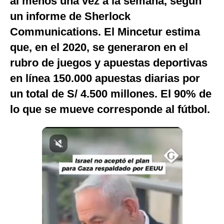
al menos una vez a la semana, según
Notas Contratadas
un informe de Sherlock
Communications. El Mincetur estima
Podcast
que, en el 2020, se generaron en el
Gestión TV
rubro de juegos y apuestas deportivas
Videos
en línea 150.000 apuestas diarias por
Fotogalerías
un total de S/ 4.500 millones. El 90% de
lo que se mueve corresponde al fútbol.
gestion.pe
¿quiénes
Somos?
Términos
Y
Condiciones
Política
De
Privacidad