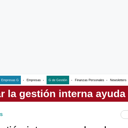
Empresas G
Empresas
G de Gestión
Finanzas Personales
Newsletters
S