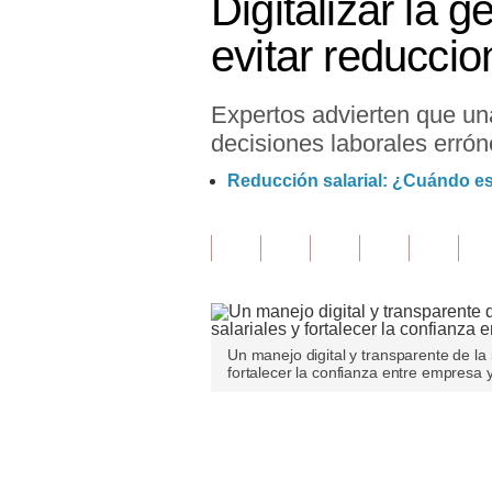
Digitalizar la 
Finanzas Personales
evitar reduccio
Inmobiliarias
Expertos advierten que una
Plus G
decisiones laborales errón
Opinión
Reducción salarial: ¿Cuándo es 
Editorial
Pregunta de hoy
Blogs
Tendencias
Un manejo digital y transparente de la 
fortalecer la confianza entre empresa y
Lujo
Viajes
Únete a nuestro canal
Moda