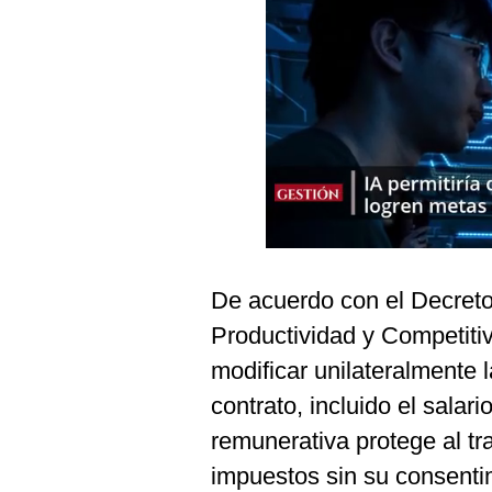
Podcast
Gestión TV
Videos
Fotogalerías
gestion.pe
¿quiénes
De acuerdo con el Decret
Somos?
Productividad y Competiti
Términos
Y
modificar unilateralmente 
Condiciones
contrato, incluido el salari
Política
De
remunerativa protege al tra
Privacidad
impuestos sin su consenti
Politica