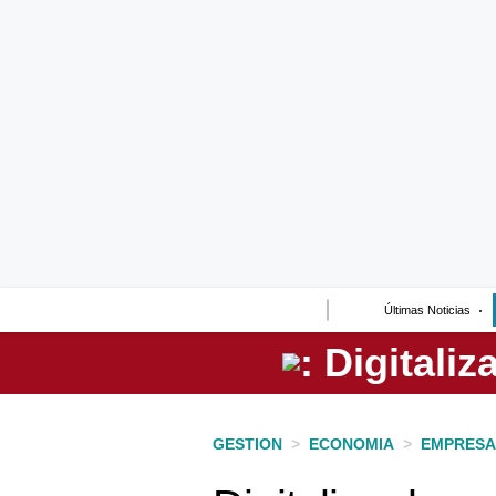
Lo último
Peru Quiosco
Portada
Empresas
Management & Empleo
Economía
Últimas Noticias
Mercados
Perú
Política
GESTION
>
ECONOMIA
>
EMPRESA
Tu Dinero