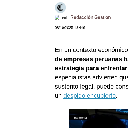
Estilos
Mundo
Redacción Gestión
08/10/2025 18H46
EEUU
México
En un contexto económico
España
de empresas peruanas h
Internacional
estrategia para enfrentar
Tecnología
especialistas advierten qu
sustento legal, puede const
Club del Suscriptor
un
despido encubierto
.
Mix
G de Gestión
Notas Contratadas