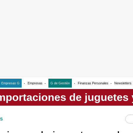
Empresas G
Empresas
G de Gestión
Finanzas Personales
Newsletters
S