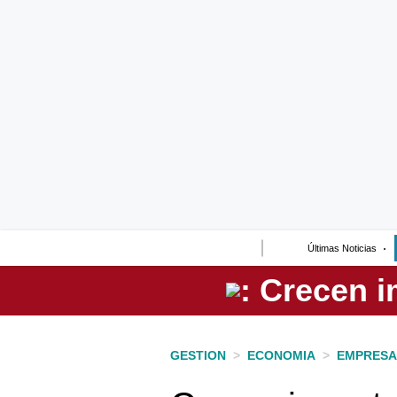
Lo último
Peru Quiosco
Portada
Empresas
Management & Empleo
Economía
Últimas Noticias
Mercados
Perú
Política
GESTION
>
ECONOMIA
>
EMPRESA
Tu Dinero