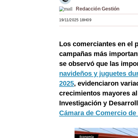
Estilos
Redacción Gestión
Mundo
19/11/2025 18H09
EEUU
Los comerciantes en el p
México
campañas más importantes
España
se observó que las impo
Internacional
navideños y juguetes dur
Tecnología
2025
, evidenciaron varia
crecimientos mayores al 
Club del Suscriptor
Investigación y Desarrol
Mix
Cámara de Comercio de
G de Gestión
Notas Contratadas