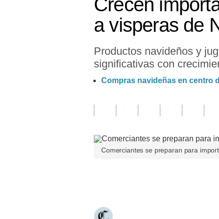
Crecen importa
Finanzas Personales
a visperas de 
Inmobiliarias
Productos navideños y jugu
Plus G
significativas con crecimi
Opinión
Compras navideñas en centro de
Editorial
Pregunta de hoy
Blogs
Comerciantes se preparan para import
Tendencias
Lujo
Únete a nuestro canal
Viajes
Moda