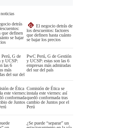
 noticias
G
El negocio detrás de
los descuentos: factores
que definen hasta cuánto
se bajar los precios
PwC Perú, G de Gestión
y UCSP: estas son las 6
empresas más admiradas
del sur del país
Comisión de Ética se
instala este viernes: así
quedó conformada tras
cambio de Juntos por el
Perú
¿Se puede “separar” un
estacionamiento en la vía