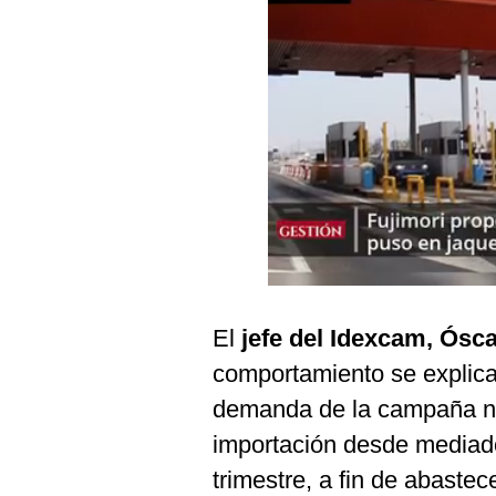
Podcast
Gestión TV
Videos
Fotogalerías
gestion.pe
¿quiénes
Somos?
El
jefe del Idexcam, Ósc
Términos
Y
comportamiento se explica
Condiciones
demanda de la campaña na
Política
De
importación desde mediado
Privacidad
trimestre, a fin de abastec
Politica