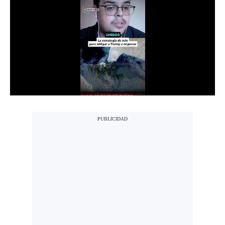
Notas Contratadas
Podcast
Gestión TV
Videos
Fotogalerías
gestion.pe
¿quiénes
Somos?
Términos
Y
Condiciones
Política
De
Privacidad