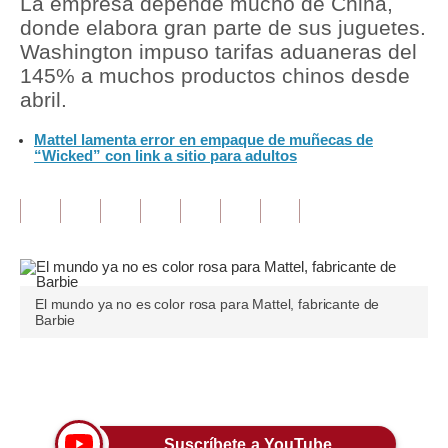
La empresa depende mucho de China,
donde elabora gran parte de sus juguetes.
Tu Dinero
Washington impuso tarifas aduaneras del
145% a muchos productos chinos desde
Finanzas Personales
abril.
Inmobiliarias
Mattel lamenta error en empaque de muñecas de
“Wicked” con link a sitio para adultos
Plus G
Opinión
Editorial
Pregunta de hoy
El mundo ya no es color rosa para Mattel, fabricante de
Blogs
Barbie
Tendencias
Únete a nuestro canal
Lujo
Viajes
Suscríbete a YouTube