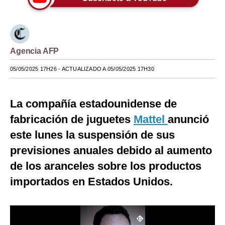
Moda
Estilos
Agencia AFP
Mundo
05/05/2025 17H26
- ACTUALIZADO A 05/05/2025 17H30
EEUU
México
La compañía estadounidense de
España
fabricación de juguetes
Mattel
anunció
este lunes la suspensión de sus
Internacional
previsiones anuales debido al aumento
Tecnología
de los aranceles sobre los productos
Club del Suscriptor
importados en Estados Unidos.
Mix
G de Gestión