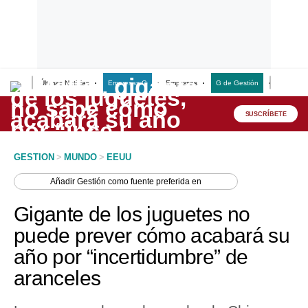
Últimas Noticias
Empresas G
Empresas
G de Gestión
Finanzas
Lo último
Peru Quiosco
SUSCRÍBETE
Portada
GESTION
>
MUNDO
>
EEUU
Empresas
Añadir
Gestión
como fuente preferida en
Management & Empleo
Gigante de los juguetes no
Economía
puede prever cómo acabará su
año por “incertidumbre” de
Mercados
aranceles
Perú
Política