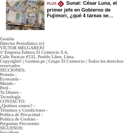
Sunat: César Luna, el
PLUS
G
primer jefe en Gobierno de
Fujimori, ¿qué 4 tareas se
marcan urgentes?
Gestión
Director Periodístico (e)
VÍCTOR MELGAREJO
© Empresa Editora El Comercio S.A.
Calle Paracas #532, Pueblo Libre, Lima.
Copyright© | Gestion.pe | Grupo El Comercio | Todos los derechos
reservados
SECCIONES:
Portada
-
Economía
-
Mundo
-
Perú
-
Tu Dinero
-
Tecnología
CONTACTO:
¿Quiénes somos?
-
Términos y Condiciones
-
Política de Privacidad
-
Politica de Cookies
-
Preguntas Frecuentes
SÍGUENOS:
Suscríbete