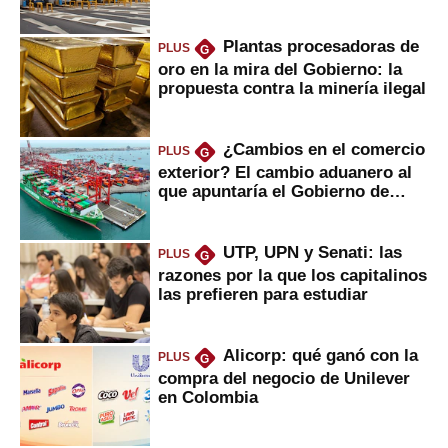
Plantas procesadoras de
PLUS
G
oro en la mira del Gobierno: la
propuesta contra la minería ilegal
¿Cambios en el comercio
PLUS
G
exterior? El cambio aduanero al
que apuntaría el Gobierno de
Fujimori
UTP, UPN y Senati: las
PLUS
G
razones por la que los capitalinos
las prefieren para estudiar
Alicorp: qué ganó con la
PLUS
G
compra del negocio de Unilever
en Colombia