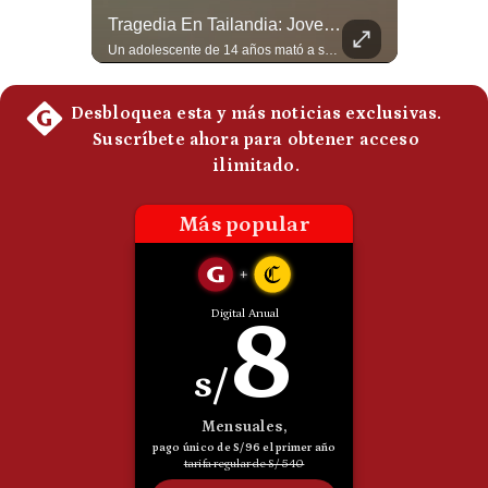
Abelardo De La Espriella Juramenta Como Nuevo Presidente | Gestión Mundo
Tragedia En Tailandia: Joven De 14 Años Ataca A Su Familia Y Colegio | Gestión Mundo
Politica
De
Momento histórico en Colombia: Abelardo de la Espriella prestó juramento y recibió la banda presidencial en la Arena USC de Cali, convirtiéndose oficialmente en el nuevo Presidente de la República para el periodo 2026-2030. Por primera vez en la historia reciente del país, la investidura presidencial se celebró fuera de Bogotá. ¿Qué opinas del inicio de este nuevo mandato constitucional? #DeLaEspriella #Colombia #PosesionPresidencial #Cali #Shorts 👉 Suscríbete y activa la campana para no perderte nuestro análisis diario. 🌎 Síguenos en nuestras redes sociales: 📌 Web oficial: https://gestion.pe/mundo/ 📌 LinkedIn: http://bit.ly/3HYIET0 📌 X (Twitter): http://bit.ly/4noZtX9 📌 TikTok: http://bit.ly/4evB6TO
Un adolescente de 14 años mató a sus abuelos y luego atacó su colegio de secundaria en Tailandia, dejando cinco fallecidos adicionales y más de 30 heridos antes de quitarse la vida. Según las autoridades y el primer ministro Anutin Charnvirakul, el hecho habría sido motivado por estrés académico extremo. El suceso reabre el debate sobre la alta posesión de armas de fuego en el país asiático. #Tailandia #Noticias #UltimaHora #NoticiasInternacionales #Shorts 👉 Suscríbete y activa la campana para no perderte nuestro análisis diario. 🌎 Síguenos en nuestras redes sociales: 📌 Web oficial: https://gestion.pe/mundo/ 📌 LinkedIn: http://bit.ly/3HYIET0 📌 X (Twitter): http://bit.ly/4noZtX9 📌 TikTok: http://bit.ly/4evB6TO
Cookies
Preguntas
Frecuentes