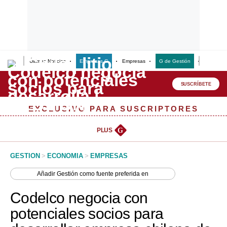
Últimas Noticias
Empresas G
Empresas
G de Gestión
Finanzas
Lo último
Peru Quiosco
SUSCRÍBETE
Portada
EXCLUSIVO PARA SUSCRIPTORES
Empresas
PLUS
G
Management & Empleo
GESTION
>
ECONOMIA
>
EMPRESAS
Economía
Añadir
Gestión
como fuente preferida en
Mercados
Codelco negocia con
Perú
potenciales socios para
Política