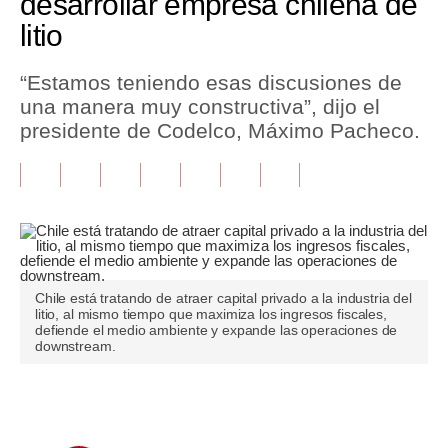
desarrollar empresa chilena de
litio
Tu Dinero
Finanzas Personales
“Estamos teniendo esas discusiones de
una manera muy constructiva”, dijo el
Inmobiliarias
presidente de Codelco, Máximo Pacheco.
Plus G
Opinión
Editorial
Pregunta de hoy
Chile está tratando de atraer capital privado a la industria del
litio, al mismo tiempo que maximiza los ingresos fiscales,
Blogs
defiende el medio ambiente y expande las operaciones de
downstream.
Tendencias
Lujo
Únete a nuestro canal
Viajes