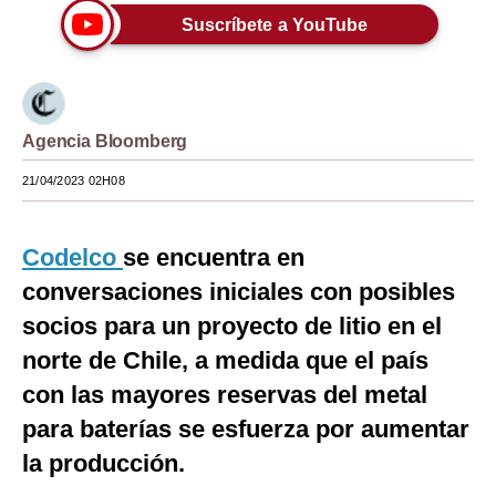
Suscríbete a YouTube
Moda
Estilos
Mundo
Agencia Bloomberg
EEUU
21/04/2023 02H08
México
Codelco
se encuentra en
España
conversaciones iniciales con posibles
Internacional
socios para un proyecto de litio en el
Tecnología
norte de Chile, a medida que el país
Club del Suscriptor
con las mayores reservas del metal
para baterías se esfuerza por aumentar
Mix
la producción.
G de Gestión