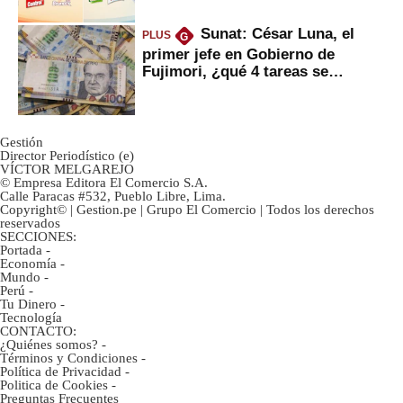
Sunat: César Luna, el
PLUS
G
primer jefe en Gobierno de
Fujimori, ¿qué 4 tareas se
marcan urgentes?
Gestión
Director Periodístico (e)
VÍCTOR MELGAREJO
© Empresa Editora El Comercio S.A.
Calle Paracas #532, Pueblo Libre, Lima.
Copyright© | Gestion.pe | Grupo El Comercio | Todos los derechos
reservados
SECCIONES:
Portada
-
Economía
-
Mundo
-
Perú
-
Tu Dinero
-
Tecnología
CONTACTO:
¿Quiénes somos?
-
Términos y Condiciones
-
Política de Privacidad
-
Politica de Cookies
-
Preguntas Frecuentes