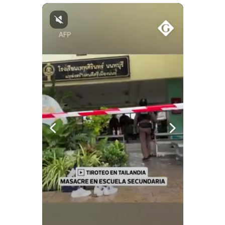
Notas Contratadas
Podcast
Gestión TV
Videos
Fotogalerías
gestion.pe
¿quiénes
Somos?
Términos
Y
Condiciones
Política
De
Privacidad