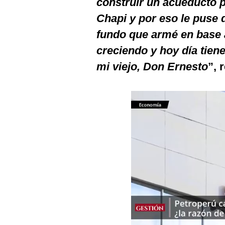
construir un acueducto p
Podcast
Chapi y por eso le puse 
Gestión TV
fundo que armé en base 
Videos
creciendo y hoy día tien
mi viejo, Don Ernesto
”, 
Fotogalerías
gestion.pe
¿quiénes
Somos?
Términos
Y
Condiciones
Política
De
Privacidad
Politica