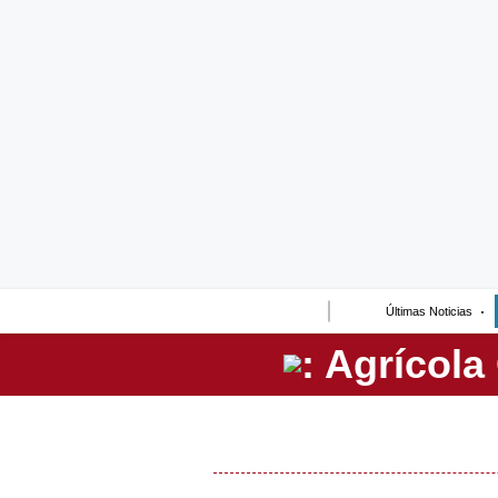
Lo último
Peru Quiosco
Portada
Empresas
Management & Empleo
Economía
Últimas Noticias
Mercados
Perú
Política
Tu Dinero