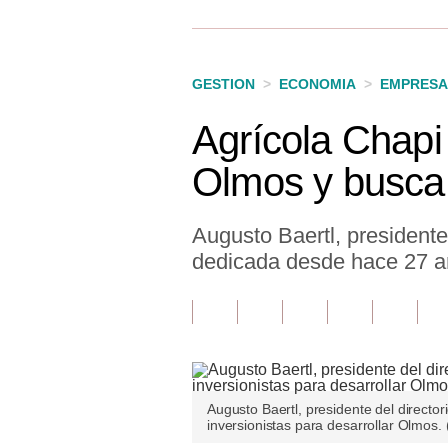
Finanzas Personales
Inmobiliarias
GESTION
>
ECONOMIA
>
EMPRESA
Plus G
Agrícola Chapi 
Opinión
Olmos y busca 
Editorial
Pregunta de hoy
Augusto Baertl, presidente
dedicada desde hace 27 añ
Blogs
Tendencias
Lujo
Viajes
Augusto Baertl, presidente del directo
inversionistas para desarrollar Olmos.
Moda