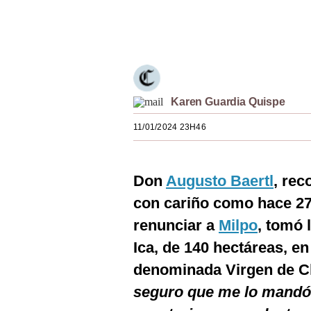
Estilos
Únete a nuestro canal
Mundo
EEUU
México
Karen Guardia Quispe
España
11/01/2024 23H46
Internacional
Don
Augusto Baertl
, re
Tecnología
con cariño como hace 2
Club del Suscriptor
renunciar a
Milpo
, tomó 
Mix
Ica, de 140 hectáreas, en
G de Gestión
denominada Virgen de Ch
seguro que me lo mandó
Notas Contratadas