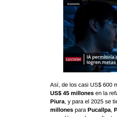
Podcast
Gestión TV
Videos
Fotogalerías
gestion.pe
¿quiénes
Somos?
Términos
Así, de los casi US$ 600 m
Y
Condiciones
US$ 45 millones
en la ref
Política
Piura
, y para el 2025 se 
De
Privacidad
millones
para
Pucallpa
,
Politica