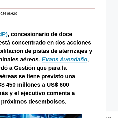
2024 08H20
dP)
, concesionario de doce
 está concentrado en dos acciones
litación de pistas de aterrizajes y
minales aéreos.
Evans Avendaño
,
rdó a Gestión que para la
aéreas se tiene previsto una
S$ 450 millones a US$ 600
ás y el ejecutivo comenta a
os próximos desembolsos.