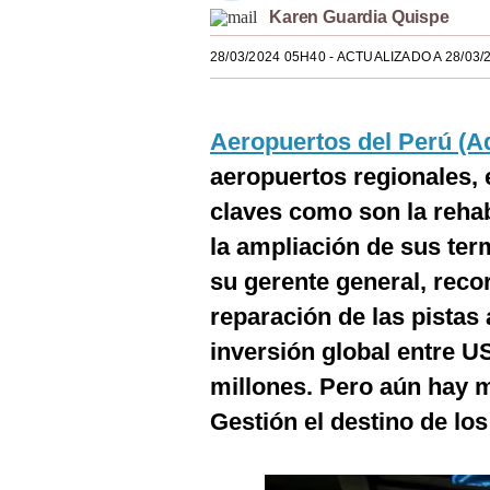
Karen Guardia Quispe
Estilos
28/03/2024 05H40
- ACTUALIZADO A 28/03/
Mundo
EEUU
Aeropuertos del Perú (A
México
aeropuertos regionales,
España
claves como son la rehabi
Internacional
la ampliación de sus ter
su gerente general, reco
Tecnología
reparación de las pistas 
Club del Suscriptor
inversión global entre U
Mix
millones. Pero aún hay m
G de Gestión
Gestión el destino de l
Notas Contratadas