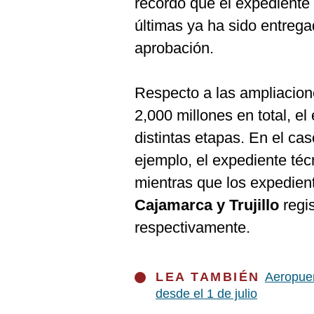
recordó que el expediente 
De
Cookies
últimas ya ha sido entrega
Preguntas
aprobación.
Frecuentes
Respecto a las ampliaci
2,000 millones en total, e
distintas etapas. En el ca
ejemplo, el expediente té
mientras que los expedien
Cajamarca y Trujillo
regi
respectivamente.
LEA TAMBIÉN
Aeropuer
desde el 1 de julio