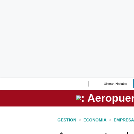
Lo último
Peru Quiosco
Portada
Empresas
Management & Empleo
Economía
Últimas Noticias
Mercados
Perú
Política
GESTION
>
ECONOMIA
>
EMPRESA
Tu Dinero