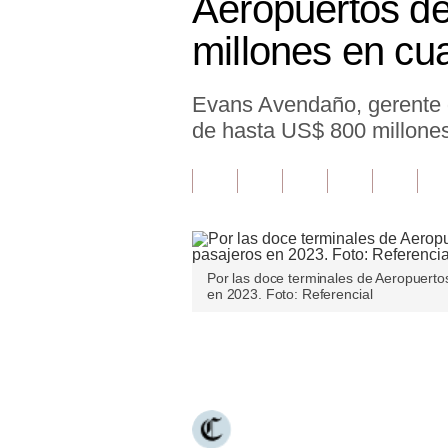
Aeropuertos de
Finanzas Personales
millones en cu
Inmobiliarias
Evans Avendaño, gerente g
Plus G
de hasta US$ 800 millones
Opinión
Editorial
Pregunta de hoy
Blogs
Por las doce terminales de Aeropuertos
en 2023. Foto: Referencial
Tendencias
Lujo
Únete a nuestro canal
Viajes
Moda