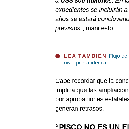
a US$ 800 millone
s. En l
expedientes se incluirán a
años se estará concluyen
previstos
”, manifestó.
LEA TAMBIÉN
Flujo de
nivel prepandemia
Cabe recordar que la con
implica que las ampliacio
por aprobaciones estatales
generan retrasos.
“PISCO NO ES UN 